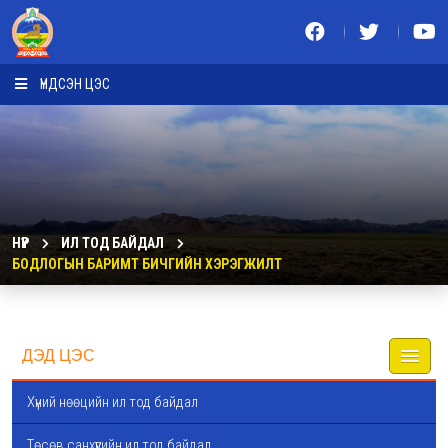
ҮНДСЭН ЦЭС
НҮҮР
ИЛ ТОД БАЙДАЛ
БОДЛОГЫН БАРИМТ БИЧГИЙН ХЭРЭГЖИЛТ
ДЭД ЦЭС
Хүний нөөцийн ил тод байдал
Төсөв санхүүгийн ил тод байдал