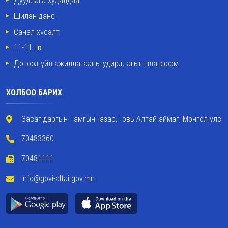
Дуудлага худалдаа
Шилэн данс
Санал хүсэлт
11-11 төв
Дотоод үйл ажиллагааны удирдлагын платформ
ХОЛБОО БАРИХ
Засаг даргын Тамгын Газар, Говь-Алтай аймаг, Монгол улс
70483360
70481111
info@govi-altai.gov.mn