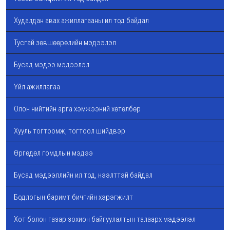
Худалдан авах ажиллагааны ил тод байдал
Тусгай зөвшөөрөлийн мэдээлэл
Бусад мэдээ мэдээлэл
Үйл ажиллагаа
Олон нийтийн арга хэмжээний хөтөлбөр
Хууль тогтоомж, тогтоол шийдвэр
Өргөдөл гомдлын мэдээ
Бусад мэдээллийн ил тод, нээлттэй байдал
Бодлогын баримт бичгийн хэрэгжилт
Хот болон газар зохион байгуулалтын талаарх мэдээлэл