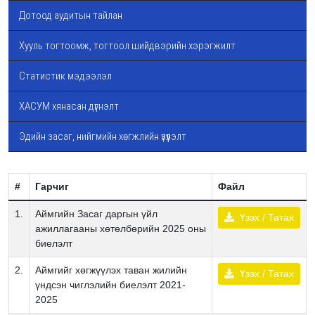
Дотоод аудитын тайлан
Хууль тогтоомж, тогтоол шийдвэрийн хэрэгжилт
Статистик мэдээлэл
ХАСУМ хянасан дүгнэлт
Эдийн засаг, нийгмийн хөгжлийн үзүүлэлт
#
Гарчиг
Файл
1.
Аймгийн Засаг даргын үйл
Үзэх / Татах
ажиллагааны хөтөлбөрийн 2025 оны
биелэлт
2.
Аймгийг хөгжүүлэх таван жилийн
Үзэх / Татах
үндсэн чиглэлийн биелэлт 2021-
2025