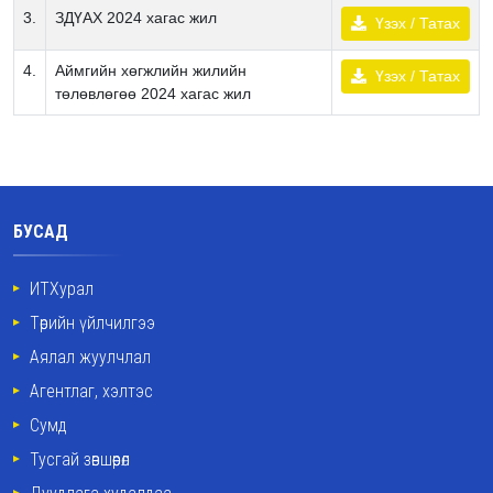
3.
ЗДҮАХ 2024 хагас жил
Үзэх / Татах
4.
Аймгийн хөгжлийн жилийн
Үзэх / Татах
төлөвлөгөө 2024 хагас жил
БУСАД
ИТХурал
Төрийн үйлчилгээ
Аялал жуулчлал
Агентлаг, хэлтэс
Сумд
Тусгай зөвшөөрөл