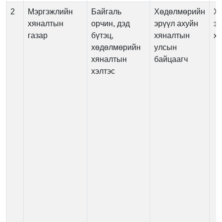
2
Мэргэжлийн
Байгаль
Хөдөлмөрийн
Х
хяналтын
орчин, дэд
эрүүл ахуйн
эр
газар
бүтэц,
хяналтын
хя
хөдөлмөрийн
улсын
хяналтын
байцаагч
хэлтэс