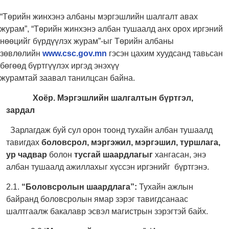
“Төрийн жинхэнэ албаны мэргэшлийн шалгалт авах
журам”, “Төрийн жинхэнэ албан тушаалд анх орох иргэний
нөөцийг бүрдүүлэх журам”-ыг Төрийн албаны
зөвлөлийн
www.csc.gov.mn
гэсэн цахим хуудсанд тавьсан
бөгөөд бүртгүүлэх иргэд энэхүү
журамтай заавал танилцсан байна.
Хоёр. Мэргэшлийн шалгалтын бүртгэл,
зардал
Зарлагдаж буй сул орон тоонд тухайн албан тушаалд
тавигдах
боловсрол, мэргэжил, мэргэшил, туршлага,
ур чадвар
болон
тусгай шаардлагыг
хангасан, энэ
албан тушаалд ажиллахыг хүссэн иргэнийг бүртгэнэ.
2.1.
“Боловсролын шаардлага”:
Тухайн ажлын
байранд боловсролын ямар зэрэг тавигдсанаас
шалтгаалж бакалавр эсвэл магистрын зэрэгтэй байх.