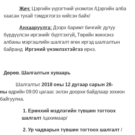
Жич
:
Цэргийн үүрэгтний үнэмлэх /Цэргийн алба
хаасан тухай тэмдэглэгээ хийсэн байх/
Анхааруулга:
Дээрх баримт бичгийг дутуу
бүрдүүлсэн иргэнийг бүртгэхгүй
.
Төрийн жинхэнэ
албаны мэргэшлийн шалгалт өгөх иргэд шалгалтын
байранд
Иргэний үнэмлэхтэйгээ
ирнэ.
Дөрөв. Шалгалтын хуваарь
Шалгалтыг
2018 оны 12 дугаар сарын 26-
ны
өдрийн 09:00 цагаас эхлэн доорхи байдлаар зохион
байгуулна.
1. Ерөнхий мэдлэгийн түвшин тогтоох
шалгалт
/цахимаар/
2.
Ур чадварын түвшин тогтоох шалгалт
/