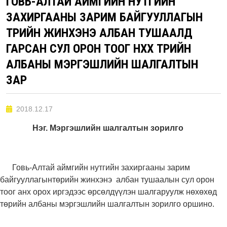
ГОВЬ-АЛТАЙ АЙМГИЙН НУТГИЙН
ЗАХИРГААНЫ ЗАРИМ БАЙГУУЛЛАГЫН
ТӨРИЙН ЖИНХЭНЭ АЛБАН ТУШААЛД
ГАРСАН СУЛ ОРОН ТООГ НӨХӨХ ТӨРИЙН
АЛБАНЫ МЭРГЭШЛИЙН ШАЛГАЛТЫН
ЗАР
2018.12.17
Нэг. Мэргэшлийн шалгалтын зорилго
Говь-Алтай аймгийн нутгийн захиргааны зарим
байгууллагынтөрийн жинхэнэ албан тушаалын сул орон
тоог анх орох иргэдээс өрсөлдүүлэн шалгаруулж нөхөхөд
төрийн албаны мэргэшлийн шалгалтын зорилго оршино.