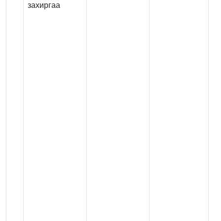
захиргаа