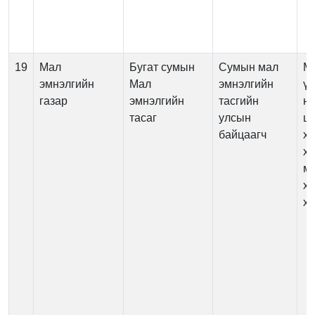
19
Мал
Бугат сумын
Сумын мал
М
эмнэлгийн
Мал
эмнэлгийн
үй
газар
эмнэлгийн
тасгийн
нэ
тасаг
улсын
цэ
байцаагч
х
ха
м
х
хя