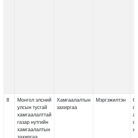
8
Монгол элсний
Хамгаалалтын
Мэргэжилтэн
Су
улсын тусгай
захиргаа
су
хамгаалалттай
ая
газар нутгийн
ор
хамгаалалтын
х
захиргаа