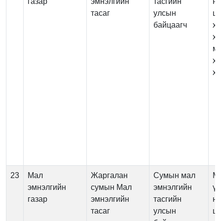
газар
эмнэлгийн
тасгийн
нэ
тасаг
улсын
цэ
байцаагч
х
ха
м
х
хя
23
Мал
Жаргалан
Сумын мал
М
эмнэлгийн
сумын Мал
эмнэлгийн
үй
газар
эмнэлгийн
тасгийн
нэ
тасаг
улсын
цэ