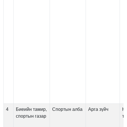
4
Биеийн тамир,
Спортын алба
Арга зүйч
Н
спортын газар
т