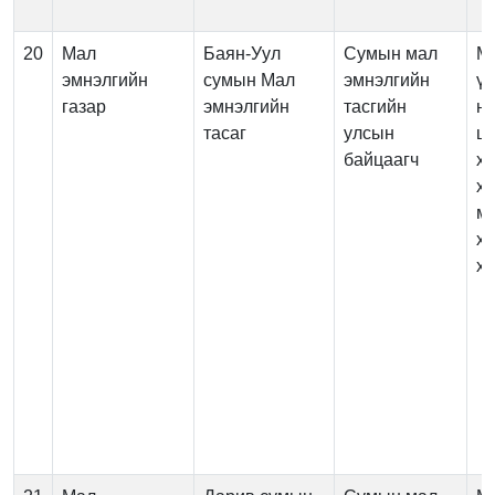
20
Мал
Баян-Уул
Сумын мал
М
эмнэлгийн
сумын Мал
эмнэлгийн
үй
газар
эмнэлгийн
тасгийн
нэ
тасаг
улсын
цэ
байцаагч
х
ха
м
х
хя