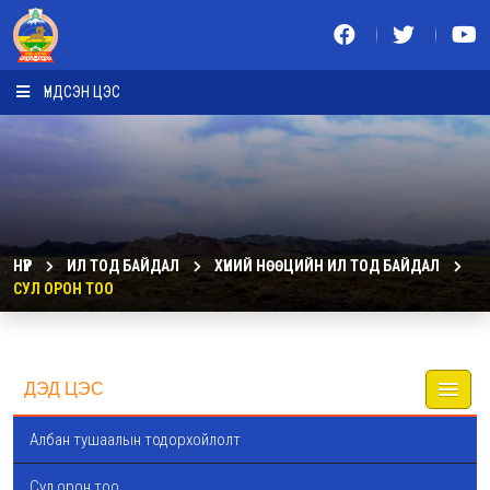
ҮНДСЭН ЦЭС
НҮҮР
ИЛ ТОД БАЙДАЛ
ХҮНИЙ НӨӨЦИЙН ИЛ ТОД БАЙДАЛ
СУЛ ОРОН ТОО
ДЭД ЦЭС
Албан тушаалын тодорхойлолт
Сул орон тоо