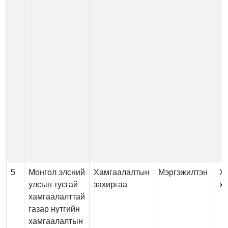
5
Монгол элсний
Хамгаалалтын
Мэргэжилтэн
Хя
улсын тусгай
захиргаа
х
хамгаалалттай
газар нутгийн
хамгаалалтын