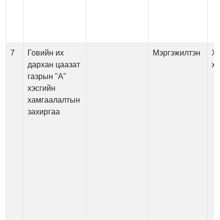
7
Говийн их
Мэргэжилтэн
Хя
дархан цаазат
х
газрын "А"
хэсгийн
хамгаалалтын
захиргаа