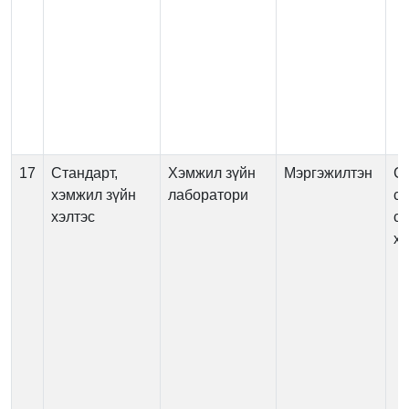
17
Стандарт,
Хэмжил зүйн
Мэргэжилтэн
Су
хэмжил зүйн
лаборатори
ст
хэлтэс
са
х