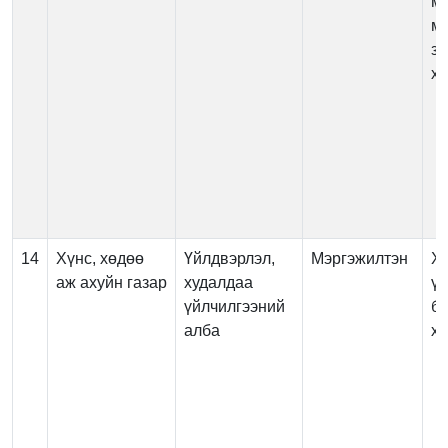
мэ
м
з
ха
14
Хүнс, хөдөө
Үйлдвэрлэл,
Мэргэжилтэн
Х
аж ахуйн газар
худалдаа
ү
үйлчилгээний
б
алба
х