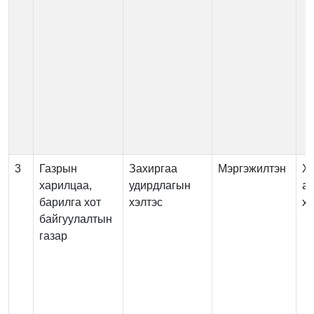
3
Газрын
Захиргаа
Мэргэжилтэн
Х
харилцаа,
удирдлагын
ас
барилга хот
хэлтэс
х
байгуулалтын
газар