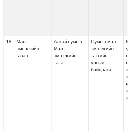
18
Мал
Алтай сумын
Сумын мал
М
эмнэлгийн
Мал
эмнэлгийн
үй
газар
эмнэлгийн
тасгийн
нэ
тасаг
улсын
цэ
байцаагч
х
ха
м
х
хя