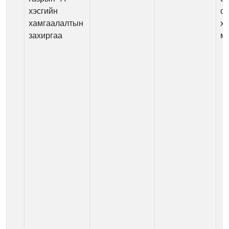
хэсгийн
су
хамгаалалтын
х
захиргаа
м