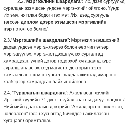
2.2.“
Мэргэжлийн шаардлага
”: Их, дээд сургуульд
суралцан эзэмшсэн үндсэн мэргэжлийг ойлгоно. Үүнд:
Их эмч, нягтлан бодогч гэх мэт. /Их, дээд сургууль
төгссөн
диплом дээрх эзэмшсэн мэргэжлийн
нэр
нотолгоо болно/.
2.3.“
Мэргэшлийн шаардлага
”: Мэргэжил эзэмшсэний
дараа үндсэн мэргэжлээрээ болон өөр чиглэлээр
мэргэшүүлэх, мэргэжил дээшлүүлэх сургалтад
хамрагдсан, үүний дотор тодорхой хугацаанд курст
суралцсанаас эхлээд магистр, докторын зэрэг
хамгаалсан гэх мэт сургалт, дадлагажилтад ямар нэг
хэлбэрээр хамрагдсан байхыг ойлгоно.
2.4. “
Туршлагын шаардлага
”: Ажилласан жилийг
Иргэний хуулийн 71 дүгээр зүйлд заасны дагуу тооцдог. /
Нийгмийн даатгалын дэвтрийн “Ажилд орсон, шилжсэн,
чөлөөлсөн” гэсэн хүснэгтэд бичигдсэн ажилласан
хугацааг баримтална/.