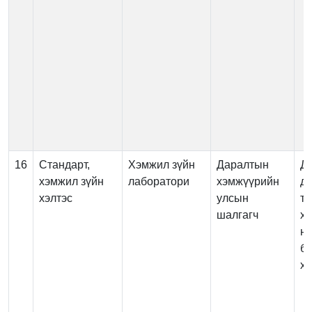
16
Стандарт,
Хэмжил зүйн
Даралтын
Д
хэмжил зүйн
лаборатори
хэмжүүрийн
д
хэлтэс
улсын
т
шалгагч
х
нэ
б
х