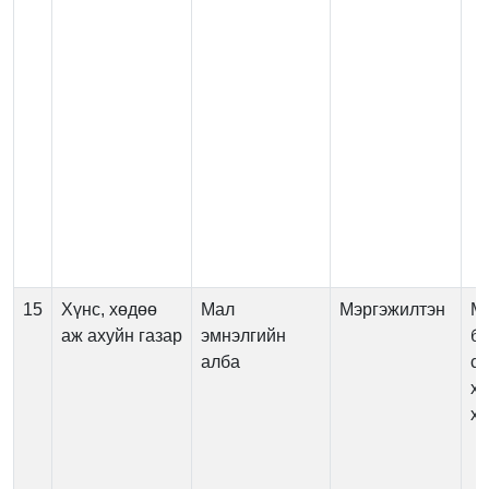
15
Хүнс, хөдөө
Мал
Мэргэжилтэн
Ма
аж ахуйн газар
эмнэлгийн
бэ
алба
са
ха
х