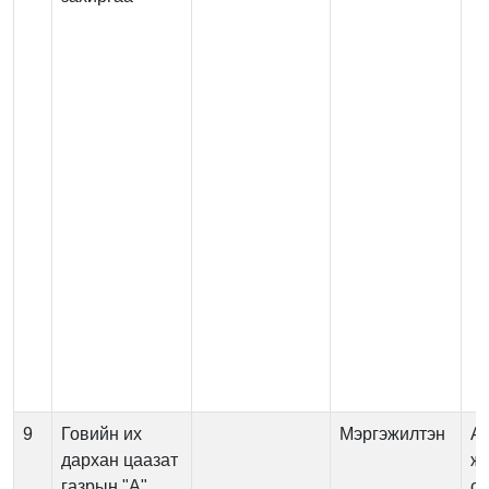
9
Говийн их
Мэргэжилтэн
А
дархан цаазат
жу
газрын "А"
су