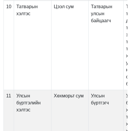
10
Татварын
Цээл сум
Татварын
Та
хэлтэс
улсын
т
байцаагч
да
тө
зө
т
та
хү
ул
ну
ор
бү
11
Улсын
Хөхморьт сум
Улсын
У
бүртгэлийн
бүртгэгч
бү
хэлтэс
ху
т
хэ
ха