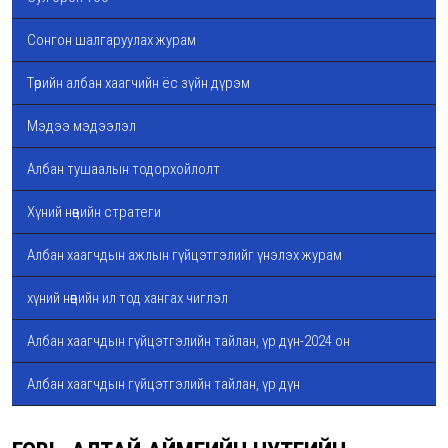
Сонгон шалгаруулах журам
Төрийн албан хаагчийн ёс зүйн дүрэм
Мэдээ мэдээлэл
Албан тушаалын тодорхойлолт
Хүний нөөцийн стратеги
Албан хаагчдын ажлын гүйцэтгэлийг үнэлэх журам
хүний нөөцийн ил тод хангах чиглэл
Албан хаагчдын гүйцэтгэлийн тайлан, үр дүн-2024 он
Албан хаагчдын гүйцэтгэлийн тайлан, үр дүн