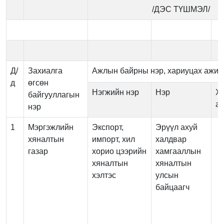
/ДЭС ТҮШМЭЛ/
Д/
Захиалга
Ажлын байрны нэр, хариуцах ажил,
д
өгсөн
Нэгжийн нэр
Нэр
Х
байгууллагын
ас
нэр
1
Мэргэжлийн
Экспорт,
Эрүүл ахуй
хяналтын
импорт, хил
халдвар
газар
хорио цээрийн
хамгааллын
хяналтын
хяналтын
хэлтэс
улсын
байцаагч