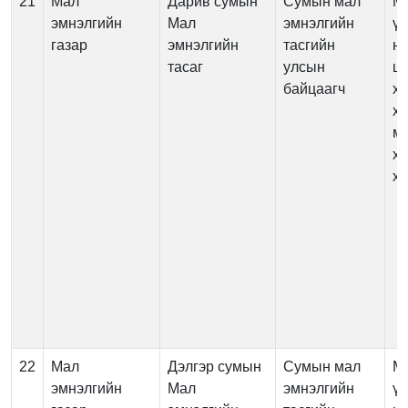
21
Мал
Дарив сумын
Сумын мал
М
эмнэлгийн
Мал
эмнэлгийн
үй
газар
эмнэлгийн
тасгийн
нэ
тасаг
улсын
цэ
байцаагч
х
ха
м
х
хя
22
Мал
Дэлгэр сумын
Сумын мал
М
эмнэлгийн
Мал
эмнэлгийн
үй