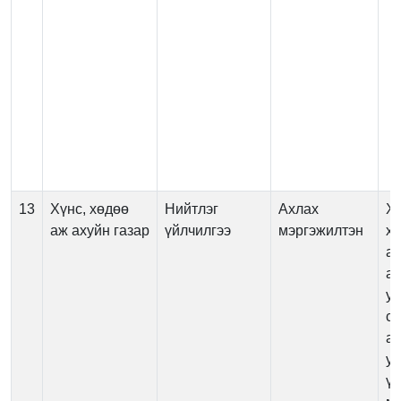
13
Хүнс, хөдөө
Нийтлэг
Ахлах
Х
аж ахуйн газар
үйлчилгээ
мэргэжилтэн
хо
ас
ав
у
сэ
аж
уд
үе