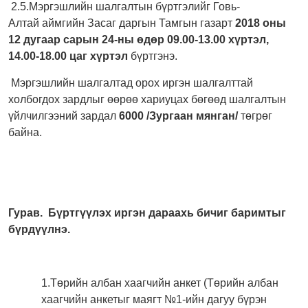
2.5.Мэргэшлийн шалгалтын бүртгэлийг Говь-
Алтай аймгийн Засаг даргын Тамгын газарт
2018 оны
12 дугаар сарын 24-ны өдөр 09.00-13.00 хүртэл,
14.00-18.00 цаг хүртэл
бүртгэнэ.
Мэргэшлийн шалгалтад орох иргэн шалгалттай
холбогдох зардлыг өөрөө хариуцах бөгөөд шалгалтын
үйлчилгээний зардал
6000 /Зургаан мянган/
төгрөг
байна.
Гурав. Бүртгүүлэх иргэн дараахь бичиг баримтыг
бүрдүүлнэ.
1.Төрийн албан хаагчийн анкет (Төрийн албан
хаагчийн анкетыг маягт №1-ийн дагуу бүрэн