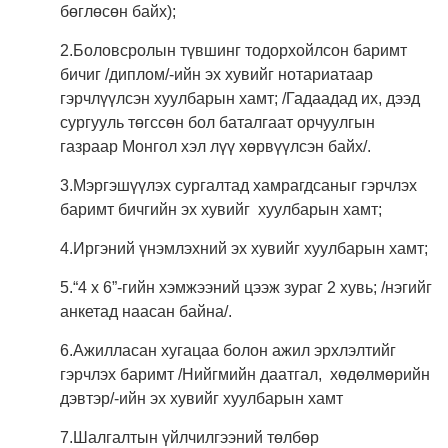
бөглөсөн байх);
2.Боловсролын түвшинг тодорхойлсон баримт
бичиг /диплом/-ийн эх хувийг нотариатаар
гэрчлүүлсэн хуулбарын хамт; /Гадаадад их, дээд
сургууль төгссөн бол баталгаат орчуулгын
газраар Монгол хэл лүү хөрвүүлсэн байх/.
3.Мэргэшүүлэх сургалтад хамрагдсаныг гэрчлэх
баримт бичгийн эх хувийг хуулбарын хамт;
4.Иргэний үнэмлэхний эх хувийг хуулбарын хамт;
5.“4 х 6”-гийн хэмжээний цээж зураг 2 хувь; /нэгийг
анкетад наасан байна/.
6.Ажилласан хугацаа болон ажил эрхлэлтийг
гэрчлэх баримт /Нийгмийн даатгал, хөдөлмөрийн
дэвтэр/-ийн эх хувийг хуулбарын хамт
7.Шалгалтын үйлчилгээний төлбөр