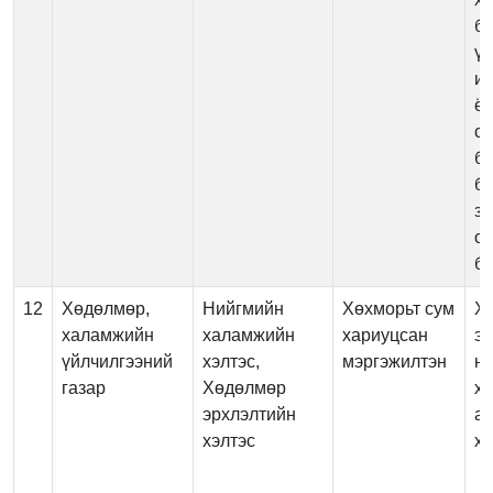
бү
үй
ир
ёс
с
ба
бү
зө
с
бү
12
Хөдөлмөр,
Нийгмийн
Хөхморьт сум
Х
халамжийн
халамжийн
хариуцсан
эр
үйлчилгээний
хэлтэс,
мэргэжилтэн
н
газар
Хөдөлмөр
х
эрхлэлтийн
ас
хэлтэс
х