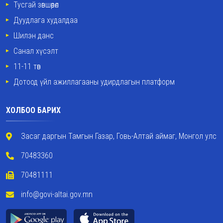
Тусгай зөвшөөрөл
Дуудлага худалдаа
Шилэн данс
Санал хүсэлт
11-11 төв
Дотоод үйл ажиллагааны удирдлагын платформ
ХОЛБОО БАРИХ
Засаг даргын Тамгын Газар, Говь-Алтай аймаг, Монгол улс
70483360
70481111
info@govi-altai.gov.mn