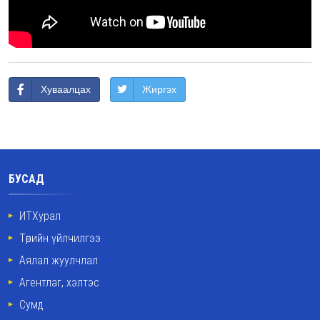
Хуваалцах
Жиргэх
БУСАД
ИТХурал
Төрийн үйлчилгээ
Аялал жуулчлал
Агентлаг, хэлтэс
Сумд