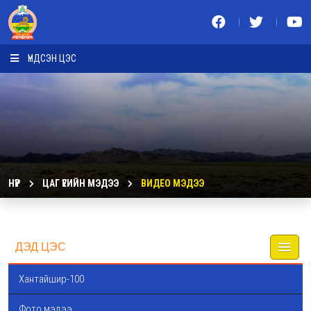
ҮНДСЭН ЦЭС
НҮҮР
ЦАГ ҮЕИЙН МЭДЭЭ
ВИДЕО МЭДЭЭ
ДЭД ЦЭС
Хантайшир-100
Фото мэдээ