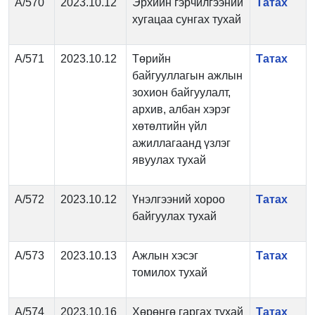
А/570
2023.10.12
Эрхийн гэрчилгээний
Татах
хугацаа сунгах тухай
А/571
2023.10.12
Төрийн
Татах
байгууллагын ажлын
зохион байгуулалт,
архив, албан хэрэг
хөтөлтийн үйл
ажиллагаанд үзлэг
явуулах тухай
А/572
2023.10.12
Үнэлгээний хороо
Татах
байгуулах тухай
А/573
2023.10.13
Ажлын хэсэг
Татах
томилох тухай
А/574
2023.10.16
Хөрөнгө гаргах тухай
Татах