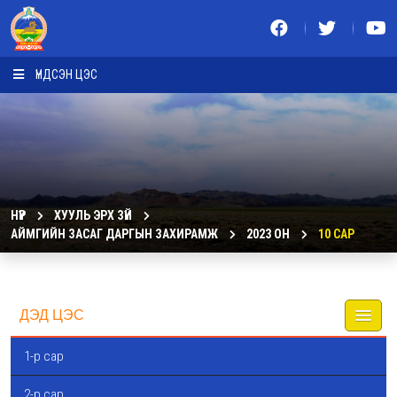
ҮНДСЭН ЦЭС
НҮҮР
ХУУЛЬ ЭРХ ЗҮЙ
АЙМГИЙН ЗАСАГ ДАРГЫН ЗАХИРАМЖ
2023 ОН
10 САР
ДЭД ЦЭС
1-р сар
2-р сар