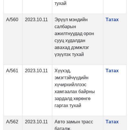
тухай
А/560
2023.10.11
Эрүүл мэндийн
Татах
салбарын
ажилтнуудад орон
сууц худалдан
авахад дэмжлэг
үзүүлэх тухай
А/561
2023.10.11
Хүүхэд,
Татах
эмэгтэйчүүдийн
хүчирхийллээс
хамгаалах байрны
зардалд хөрөнгө
гаргах тухай
А/562
2023.10.11
Авто замын трасс
Татах
баталж,