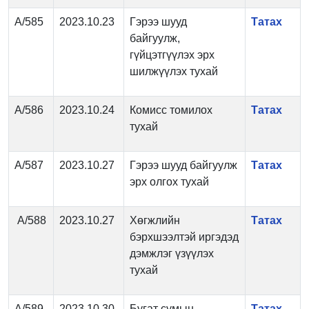
А/585
2023.10.23
Гэрээ шууд
Татах
байгуулж,
гүйцэтгүүлэх эрх
шилжүүлэх тухай
А/586
2023.10.24
Комисс томилох
Татах
тухай
А/587
2023.10.27
Гэрээ шууд байгуулж
Татах
эрх олгох тухай
А/588
2023.10.27
Хөгжлийн
Татах
бэрхшээлтэй иргэдэд
дэмжлэг үзүүлэх
тухай
А/589
2023.10.30
Бугат сумын
Татах