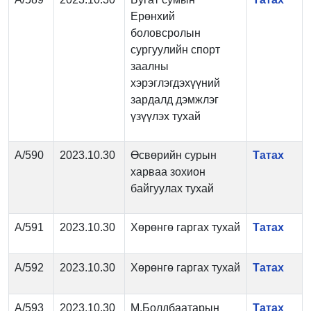
Ерөнхий
боловсролын
сургуулийн спорт
заалны
хэрэглэгдэхүүний
зардалд дэмжлэг
үзүүлэх тухай
А/590
2023.10.30
Өсвөрийн сурын
Татах
харваа зохион
байгуулах тухай
А/591
2023.10.30
Хөрөнгө гаргах тухай
Татах
А/592
2023.10.30
Хөрөнгө гаргах тухай
Татах
А/593
2023.10.30
М.Болдбаатарын
Татах