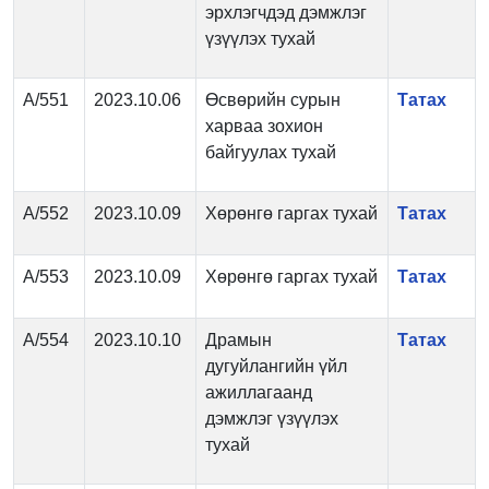
эрхлэгчдэд дэмжлэг
үзүүлэх тухай
А/551
2023.10.06
Өсвөрийн сурын
Татах
харваа зохион
байгуулах тухай
А/552
2023.10.09
Хөрөнгө гаргах тухай
Татах
А/553
2023.10.09
Хөрөнгө гаргах тухай
Татах
А/554
2023.10.10
Драмын
Татах
дугуйлангийн үйл
ажиллагаанд
дэмжлэг үзүүлэх
тухай