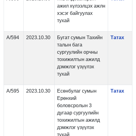
ажил хүлээлцэх ажлн
хэсэг байгуулах
тухай
А/594
2023.10.30
Бугат сумын Тахийн
Татах
талын бага
сургуулийн орчны
тохижилтын ажилд
дэмжлэг үзүүлэх
тухай
А/595
2023.10.30
Есөнбулаг сумын
Татах
Ерөнхий
боловсролын 3
дугаар сургуулийн
тохижилтын ажилд
дэмжлэг үзүүлэх
тухай