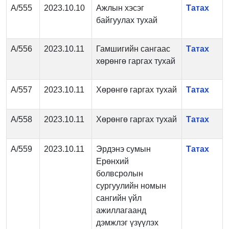
А/555
2023.10.10
Ажлын хэсэг
Татах
байгуулах тухай
А/556
2023.10.11
Гамшигийн сангаас
Татах
хөрөнгө гаргах тухай
А/557
2023.10.11
Хөрөнгө гаргах тухай
Татах
А/558
2023.10.11
Хөрөнгө гаргах тухай
Татах
А/559
2023.10.11
Эрдэнэ сумын
Татах
Ерөнхий
болвсролын
сургуулийн номын
сангийн үйл
ажиллагаанд
дэмжлэг үзүүлэх