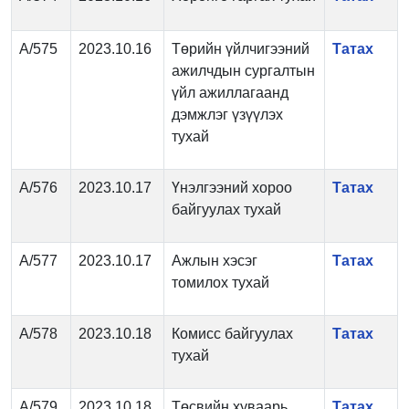
А/575
2023.10.16
Төрийн үйлчигээний
Татах
ажилчдын сургалтын
үйл ажиллагаанд
дэмжлэг үзүүлэх
тухай
А/576
2023.10.17
Үнэлгээний хороо
Татах
байгуулах тухай
А/577
2023.10.17
Ажлын хэсэг
Татах
томилох тухай
А/578
2023.10.18
Комисс байгуулах
Татах
тухай
А/579
2023.10.18
Төсвийн хуваарь
Татах