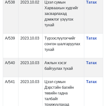
А/538
2023.10.02
Цээл сумын
Татах
Харваахын худгийг
засварлахад
дэмжлэг үзүүлэх
тухай
А/539
2023.10.03
Түрээслүүлэгчийг
Татах
сонгон шалгаруулах
тухай
А/540
2023.10.03
Ажлын хэсэг
Татах
байгуулах тухай
А/541
2023.10.03
Цээл сумын
Татах
Дэрстэйн багийн
төвийн гадна
талбайг
тохижуулахад