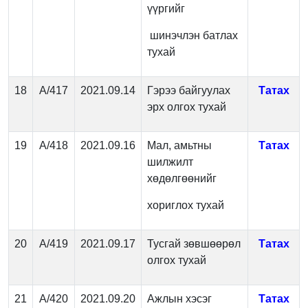
үүргийг
шинэчлэн батлах
тухай
18
А/417
2021.09.14
Гэрээ байгуулах
Татах
эрх олгох тухай
19
А/418
2021.09.16
Мал, амьтны
Татах
шилжилт
хөдөлгөөнийг
хориглох тухай
20
А/419
2021.09.17
Тусгай зөвшөөрөл
Татах
олгох тухай
21
А/420
2021.09.20
Ажлын хэсэг
Татах