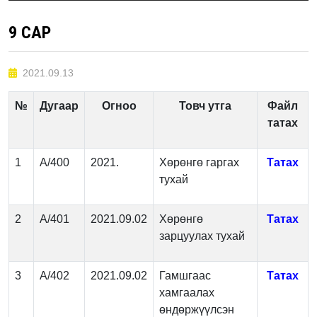
9 САР
2021.09.13
№
Дугаар
Огноо
Товч утга
Файл
татах
1
А/400
2021.
Хөрөнгө гаргах
Татах
тухай
2
А/401
2021.09.02
Хөрөнгө
Татах
зарцуулах тухай
3
А/402
2021.09.02
Гамшгаас
Татах
хамгаалах
өндөржүүлсэн