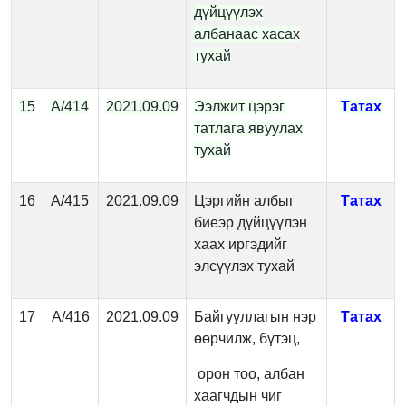
дүйцүүлэх
албанаас хасах
тухай
15
А/414
2021.09.09
Ээлжит цэрэг
Татах
татлага явуулах
тухай
16
А/415
2021.09.09
Цэргийн албыг
Татах
биеэр дүйцүүлэн
хаах иргэдийг
элсүүлэх тухай
17
А/416
2021.09.09
Байгууллагын нэр
Татах
өөрчилж, бүтэц,
орон тоо, албан
хаагчдын чиг