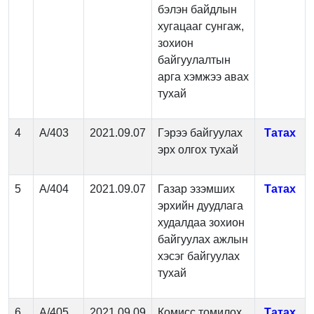
бэлэн байдлын
хугацааг сунгаж,
зохион
байгуулалтын
арга хэмжээ авах
тухай
4
А/403
2021.09.07
Гэрээ байгуулах
Татах
эрх олгох тухай
5
А/404
2021.09.07
Газар эзэмших
Татах
эрхийн дуудлага
худалдаа зохион
байгуулах ажлын
хэсэг байгуулах
тухай
6
А/405
2021.09.09
Комисс томилох
Татах