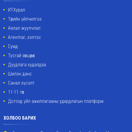
ИТХурал
Төрийн үйлчилгээ
Аялал жуулчлал
Агентлаг, хэлтэс
Сумд
Тусгай зөвшөөрөл
Дуудлага худалдаа
Шилэн данс
Санал хүсэлт
11-11 төв
Дотоод үйл ажиллагааны удирдлагын платформ
ХОЛБОО БАРИХ