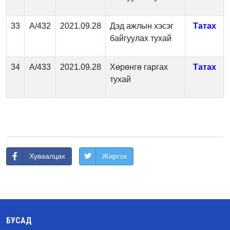
33
А/432
2021.09.28
Дэд ажлын хэсэг
Татах
байгуулах тухай
34
А/433
2021.09.28
Хөрөнгө гаргах
Татах
тухай
Хуваалцах
Жиргэх
БУСАД