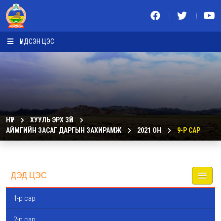
ҮНДСЭН ЦЭС
НҮҮР
ХУУЛЬ ЭРХ ЗҮЙ
АЙМГИЙН ЗАСАГ ДАРГЫН ЗАХИРАМЖ
2021 ОН
9-Р САР
ДЭД ЦЭС
1-р сар
2-р сар