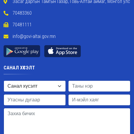
Засаг даргын Тамгын Газар, Говь-Алтай аймаг, Монгол улс
70483360
70481111
info@govi-altai.gov.mn
САНАЛ ХҮСЭЛТ