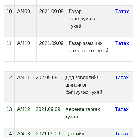
10
А/409
2021.09.09
Газар
Татах
эзэмшүүлэх
тухай
11
А/410
2021.09.09
Газар эзэмших
Татах
эрх сэргээх тухай
12
А/411
202.09.09
Дэд зөвлөлийг
Татах
шинэчлэн
байгуулах тухай
13
А/412
2021.09.09
Хөрөнгө гаргах
Татах
тухай
14
А/413
2021.09.09
Цэргийн
Татах