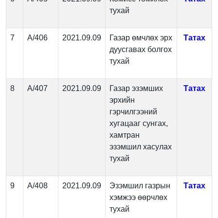
тухай
7
А/406
2021.09.09
Газар өмчлөх эрх
Татах
дуусгавах болгох
тухай
8
А/407
2021.09.09
Газар эзэмших
Татах
эрхийн
гэрчилгээний
хугацааг сунгах,
хамтран
эзэмшил хасулах
тухай
9
А/408
2021.09.09
Эзэмшил газрын
Татах
хэмжээ өөрчлөх
тухай