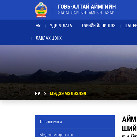
ГОВЬ-АЛТАЙ АЙМГИЙН
ЗАСАГ ДАРГЫН ТАМГЫН ГАЗАР
НҮҮР
УДИРДЛАГА
ТӨРИЙН ҮЙЛЧИЛГЭЭ
ЦАГ Ү
ЛАВЛАХ ЦОНХ
НҮҮР
МЭДЭЭ МЭДЭЭЛЭЛ
АЙМ
Танилцуулга
ШИЙ
Мэдээ мэдээлэл