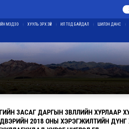
ЕИЙН МЭДЭЭ
ХУУЛЬ ЭРХ ЗҮЙ
ИЛ ТОД БАЙДАЛ
ШИЛЭН ДАНС
ГИЙН ЗАСАГ ДАРГЫН ЗӨВЛӨЛИЙН ХУРЛААР 
ДВЭРИЙН 2018 ОНЫ ХЭРЭГЖИЛТИЙН ДҮНГ