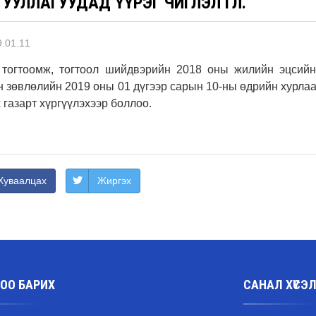
УУЛЛАГУУДАД ҮҮРЭГ ЧИГЛЭЛ ӨГЛӨӨ.
.01.11
 тогтоомж, тогтоол шийдвэрийн 2018 оны жилийн эцсийн 
 зөвлөлийн 2019 оны 01 дүгээр сарын 10-ны өдрийн хурлаа
 газарт хүргүүлэхээр боллоо.
Хуваалцах
Жиргэх
ОО БАРИХ
САНАЛ ХҮСЭ