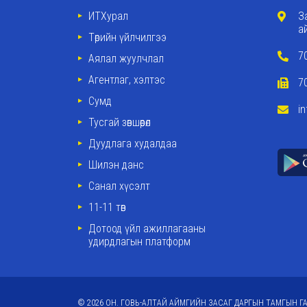
ИТХурал
З
а
Төрийн үйлчилгээ
7
Аялал жуулчлал
Агентлаг, хэлтэс
7
Сумд
i
Тусгай зөвшөөрөл
Дуудлага худалдаа
Шилэн данс
Санал хүсэлт
11-11 төв
Дотоод үйл ажиллагааны
удирдлагын платформ
© 2026 ОН. ГОВЬ-АЛТАЙ АЙМГИЙН ЗАСАГ ДАРГЫН ТАМГЫН ГА