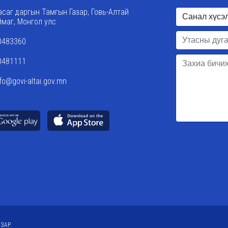
асаг даргын Тамгын Газар, Говь-Алтай
ймаг, Монгол улс
0483360
0481111
nfo@govi-altai.gov.mn
ЗАР.