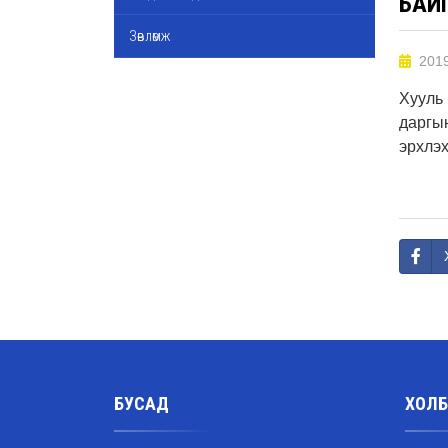
БАЙГ
Зөвлөмж
2019
Хууль
даргын
эрхлэх
БУСАД
ХОЛБ