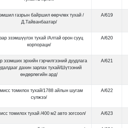
эмшил газрын байршил өөрчлөх тухай /
А/619
Д.Тайванбаатар/
зар эзэмшүүлэх тухай /Алтай орон сууц
А/620
корпораци/
р эзэмших эрхийн гэрчилгээний дуудлага
А/621
удалдааг дахин зарлах тухай/Шүтээний
өндөрлөгийн ард/
мисс томилох тухай/1788 айлын шугам
А/622
сүлжээ/
исс томилох тухай /400 м2 авто зогсоол/
А/623