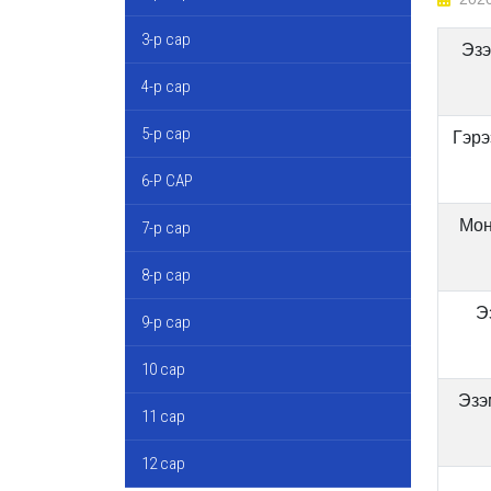
3-р сар
Эзэ
4-р сар
5-р сар
Гэрэ
6-Р САР
Мон
7-р сар
8-р сар
Э
9-р сар
10 сар
Эзэ
11 сар
12 сар