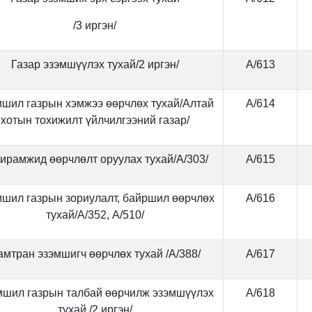
/3 иргэн/
Газар эзэмшүүлэх тухай/2 иргэн/
А/613
шил газрын хэмжээ өөрчлөх тухай/Алтай
А/614
хотын тохижилт үйлчилгээний газар/
ирамжид өөрчлөлт оруулах тухай/А/303/
А/615
шил газрын зориулалт, байршил өөрчлөх
А/616
тухай/А/352, А/510/
амтран эзэмшигч өөрчлөх тухай /А/388/
А/617
шил газрын талбай өөрчилж эзэмшүүлэх
А/618
тухай /2 иргэн/