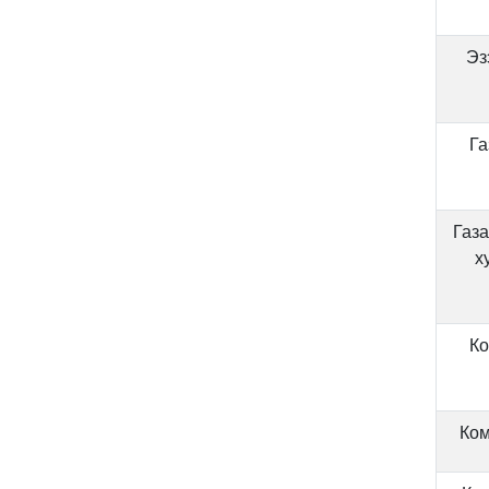
Эз
Га
Газа
х
Ко
Ком