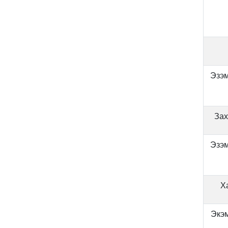
Эзэм
Зах
Эзэм
Х
Экэм