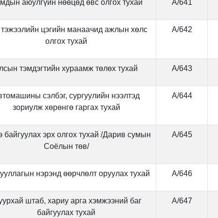
мдын аюулгүйн нөөцөд өвс олгох тухай
А/641
 тэжээлийн цэгийн манаачид ажлын хөлс
А/642
олгох тухай
лсын тэмдэгтийн хураамж төлөх тухай
А/643
втомашины сэлбэг, сургуулийн нээлтэд
А/644
зориулж хөрөнгө гаргах тухай
э байгуулах эрх олгох тухай /Дарив сумын
А/645
Соёлын төв/
ууллагын нэрэнд өөрчлөлт оруулах тухай
А/646
урхай штаб, хариу арга хэмжээний баг
А/647
байгуулах тухай