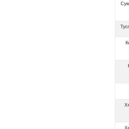
Сум
Тус
К
Хя
Хө