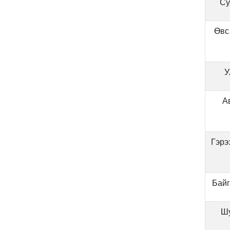
Су
Өвс
У
А
Гэрэ
Байг
Шу