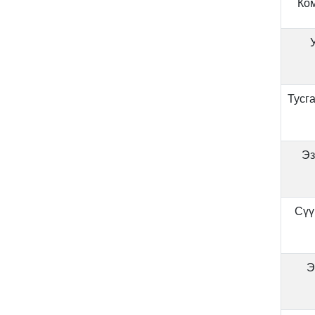
Ком
Тусга
Эз
Сүү
Э