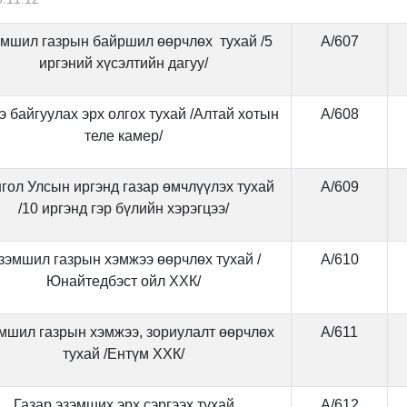
мшил газрын байршил өөрчлөх тухай /5
А/607
иргэний хүсэлтийн дагуу/
э байгуулах эрх олгох тухай /Алтай хотын
А/608
теле камер/
гол Улсын иргэнд газар өмчлүүлэх тухай
А/609
/10 иргэнд гэр бүлийн хэрэгцээ/
зэмшил газрын хэмжээ өөрчлөх тухай /
А/610
Юнайтедбэст ойл ХХК/
мшил газрын хэмжээ, зориулалт өөрчлөх
А/611
тухай /Ентүм ХХК/
Газар эзэмших эрх сэргээх тухай
А/612