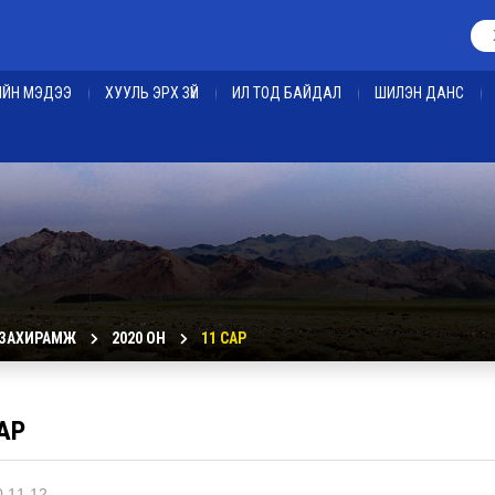
ЕИЙН МЭДЭЭ
ХУУЛЬ ЭРХ ЗҮЙ
ИЛ ТОД БАЙДАЛ
ШИЛЭН ДАНС
 ЗАХИРАМЖ
2020 ОН
11 САР
АР
.11.12