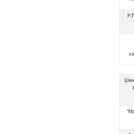
Р.
хэ
Шин
“Ма