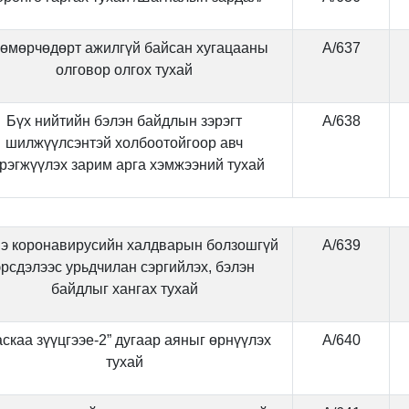
Төмөрчөдөрт ажилгүй байсан хугацааны
А/637
олговор олгох тухай
Бүх нийтийн бэлэн байдлын зэрэгт
А/638
шилжүүлсэнтэй холбоотойгоор авч
рэгжүүлэх зарим арга хэмжээний тухай
э коронавирусийн халдварын болзошгүй
А/639
эрсдэлээс урьдчилан сэргийлэх, бэлэн
байдлыг хангах тухай
скаа зүүцгээе-2” дугаар аяныг өрнүүлэх
А/640
тухай