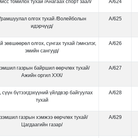
исс томилох тухай /Анагаах спорт заал/
А/624
Урамшуулал олгох тухай /Волейболын
А/625
идэрчүүд/
й зөвшөөрөл олгох, сунгах тухай /эмнэлэг,
А/626
эмийн сангууд/
эмшил газрын байршил өөрчлөх тухай/
А/627
Ажийн оргил ХХК/
, сүүн бүтээгдэхүүний үйлдвэр байгуулах
А/628
тухай
зэмшил газрын хэмжээ өөрчлөх тухай/
А/629
Цагдаагийн газар/