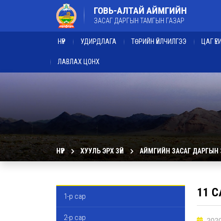
ГОВЬ-АЛТАЙ АЙМГИЙН
ЗАСАГ ДАРГЫН ТАМГЫН ГАЗАР
НҮҮР
УДИРДЛАГА
ТӨРИЙН ҮЙЛЧИЛГЭЭ
ЦАГ Ү
ЛАВЛАХ ЦОНХ
НҮҮР
ХУУЛЬ ЭРХ ЗҮЙ
АЙМГИЙН ЗАСАГ ДАРГЫН
11 С
1-р сар
2-р сар
2020