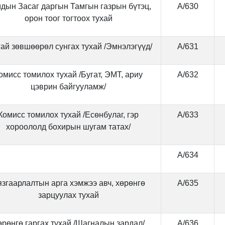
дын Засаг даргын Тамгын газрын бүтэц,
А/630
орон тоог тогтоох тухай
гай зөвшөөрөл сунгах тухай /Эмнэлэгүүд/
А/631
омисс томилох тухай /Бугат, ЭМТ, ариу
А/632
цэврин байгууламж/
Комисс томилох тухай /Есөнбулаг, гэр
А/633
хороололд бохирын шугам татах/
А/634
згаарлалтын арга хэмжээ авч, хөрөнгө
А/635
зарцуулах тухай
рөнгө гаргах тухай /Шагналын зардал/
А/636