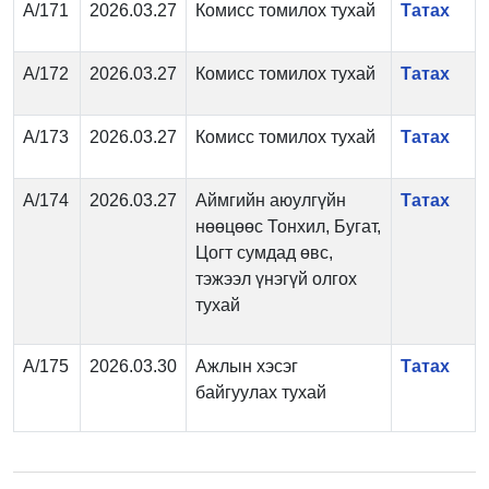
А/171
2026.03.27
Комисс томилох тухай
Татах
А/172
2026.03.27
Комисс томилох тухай
Татах
А/173
2026.03.27
Комисс томилох тухай
Татах
А/174
2026.03.27
Аймгийн аюулгүйн
Татах
нөөцөөс Тонхил, Бугат,
Цогт сумдад өвс,
тэжээл үнэгүй олгох
тухай
А/175
2026.03.30
Ажлын хэсэг
Татах
байгуулах тухай