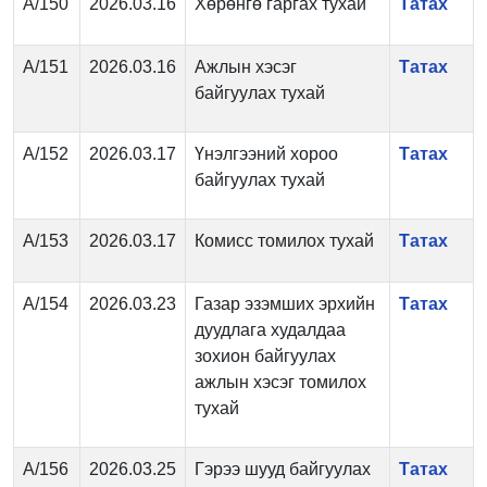
А/150
2026.03.16
Хөрөнгө гаргах тухай
Татах
А/151
2026.03.16
Ажлын хэсэг
Татах
байгуулах тухай
А/152
2026.03.17
Үнэлгээний хороо
Татах
байгуулах тухай
А/153
2026.03.17
Комисс томилох тухай
Татах
А/154
2026.03.23
Газар эзэмших эрхийн
Татах
дуудлага худалдаа
зохион байгуулах
ажлын хэсэг томилох
тухай
А/156
2026.03.25
Гэрээ шууд байгуулах
Татах