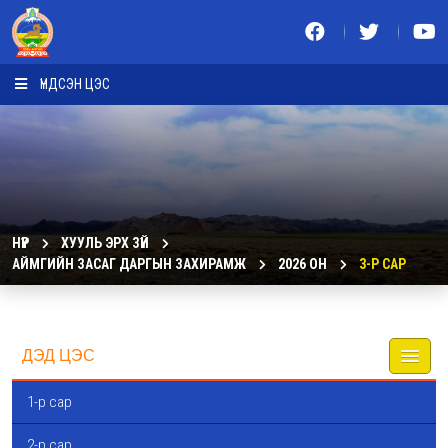
ҮНДСЭН ЦЭС
НҮҮР
ХУУЛЬ ЭРХ ЗҮЙ
АЙМГИЙН ЗАСАГ ДАРГЫН ЗАХИРАМЖ
2026 ОН
3-Р САР
ДЭД ЦЭС
1-р сар
2-р сар