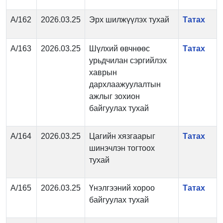
А/162
2026.03.25
Эрх шилжүүлэх тухай
Татах
А/163
2026.03.25
Шүлхий өвчнөөс
Татах
урьдчилан сэргийлэх
хаврын
дархлаажуулалтын
ажлыг зохион
байгуулах тухай
А/164
2026.03.25
Цагийн хязгаарыг
Татах
шинэчлэн тогтоох
тухай
А/165
2026.03.25
Үнэлгээний хороо
Татах
байгуулах тухай