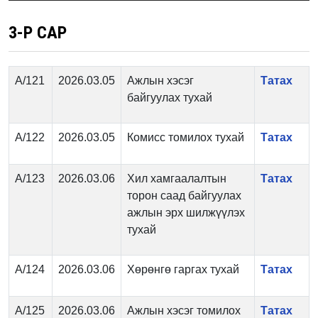
3-Р САР
А/121
2026.03.05
Ажлын хэсэг
Татах
байгуулах тухай
А/122
2026.03.05
Комисс томилох тухай
Татах
А/123
2026.03.06
Хил хамгаалалтын
Татах
торон саад байгуулах
ажлын эрх шилжүүлэх
тухай
А/124
2026.03.06
Хөрөнгө гаргах тухай
Татах
А/125
2026.03.06
Ажлын хэсэг томилох
Татах