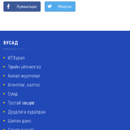
Хуваалцах
Жиргэх
БУСАД
ИТХурал
Төрийн үйлчилгээ
Аялал жуулчлал
Агентлаг, хэлтэс
Сумд
Тусгай зөвшөөрөл
Дуудлага худалдаа
Шилэн данс
Санал хүсэлт