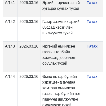
А/141
2026.03.16
Эрхийн гэрчилгээний
Татах
хугацаа сунгах тухай
А/142
2026.03.16
Газар эзэмших эрхийг
Татах
бусдад хэсэгчлэн
шилжүүлэх тухай
А/143
2026.03.16
Иргэний өмчилсөн
Татах
газрын талбайн
хэмжээнд өөрчлөлт
оруулах тухай
А/144
2026.03.16
Өмнө нь гэр бүлийн
Татах
хэрэгцээнд дундаа
хамтран өмчилсөн
газрыг гэр бүлийн нэг
гишүүнд шилжүүлэн
өмчлүүлэх тухай