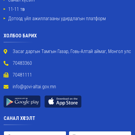
11-11 төв
Дотоод үйл ажиллагааны удирдлагын платформ
ХОЛБОО БАРИХ
Засаг даргын Тамгын Газар, Говь-Алтай аймаг, Монгол улс
70483360
70481111
info@govi-altai.gov.mn
САНАЛ ХҮСЭЛТ