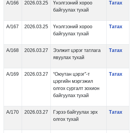
А/166
2026.03.25
Үнэлгээний хороо
Татах
байгуулах тухай
А/167
2026.03.25
Үнэлгээний хороо
Татах
байгуулах тухай
А/168
2026.03.27
Ээлжит цэрэг татлага
Татах
явуулах тухай
А/169
2026.03.27
“Оюутан цэрэг”-т
Татах
цэргийн мэргэжил
олгох сургалт зохион
байгуулах тухай
А/170
2026.03.27
Гэрээ байгуулах эрх
Татах
олгох тухай