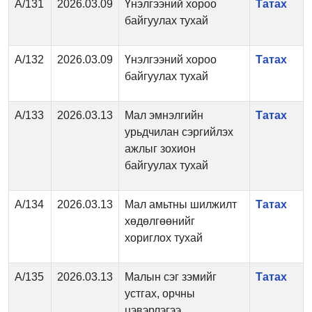
А/131
2026.03.09
Үнэлгээний хороо
Татах
байгуулах тухай
А/132
2026.03.09
Үнэлгээний хороо
Татах
байгуулах тухай
А/133
2026.03.13
Мал эмнэлгийн
Татах
урьдчилан сэргийлэх
ажлыг зохион
байгуулах тухай
А/134
2026.03.13
Мал амьтны шилжилт
Татах
хөдөлгөөнийг
хориглох тухай
А/135
2026.03.13
Малын сэг зэмийг
Татах
устгах, орчны
цэвэрлэгээ