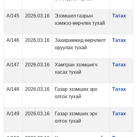
А/145
2026.03.16
Эзэмшил газрын
Татах
хэмжээ өөрчлөх тухай
А/146
2026.03.16
Захирамжид өөрчлөлт
Татах
оруулах тухай
А/147
2026.03.16
Хамтран эзэмшигч
Татах
хасах тухай
А/148
2026.03.16
Газар эзэмших эрх
Татах
олгох тухай
А/149
2026.03.16
Газар эзэмших эрх
Татах
олгох тухай