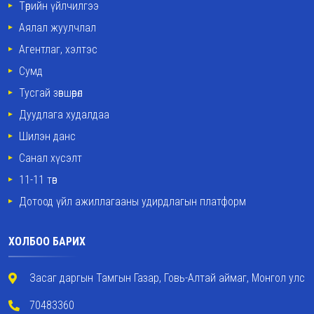
Төрийн үйлчилгээ
Аялал жуулчлал
Агентлаг, хэлтэс
Сумд
Тусгай зөвшөөрөл
Дуудлага худалдаа
Шилэн данс
Санал хүсэлт
11-11 төв
Дотоод үйл ажиллагааны удирдлагын платформ
ХОЛБОО БАРИХ
Засаг даргын Тамгын Газар, Говь-Алтай аймаг, Монгол улс
70483360