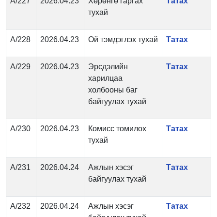
А/227
2026.04.23
Хөрөнгө гаргах
Татах
тухай
А/228
2026.04.23
Ой тэмдэглэх тухай
Татах
А/229
2026.04.23
Эрсдэлийн
Татах
харилцаа
холбооны баг
байгуулах тухай
А/230
2026.04.23
Комисс томилох
Татах
тухай
А/231
2026.04.24
Ажлын хэсэг
Татах
байгуулах тухай
А/232
2026.04.24
Ажлын хэсэг
Татах