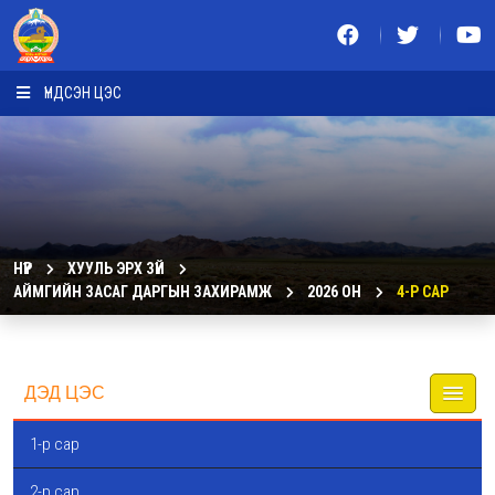
ҮНДСЭН ЦЭС
НҮҮР
ХУУЛЬ ЭРХ ЗҮЙ
АЙМГИЙН ЗАСАГ ДАРГЫН ЗАХИРАМЖ
2026 ОН
4-Р САР
ДЭД ЦЭС
1-р сар
2-р сар