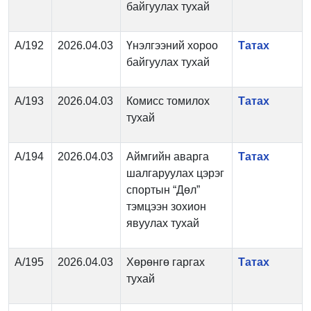
байгуулах тухай
А/192
2026.04.03
Үнэлгээний хороо
Татах
байгуулах тухай
А/193
2026.04.03
Комисс томилох
Татах
тухай
А/194
2026.04.03
Аймгийн аварга
Татах
шалгаруулах цэрэг
спортын “Дөл”
тэмцээн зохион
явуулах тухай
А/195
2026.04.03
Хөрөнгө гаргах
Татах
тухай