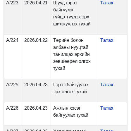
А/223
2026.04.21
Шууд гэрээ
Татах
байгуулж,
гүйцэтгүүлэх эрх
шилжүүлэх тухай
А/224
2026.04.22
Төрийн болон
Татах
албаны нууцтай
танилцах эрхийн
зөвшөөрөл олгох
тухай
А/225
2026.04.23
Гэрээ байгуулах
Татах
эрх олгох тухай
А/226
2026.04.23
Ажлын хэсэг
Татах
байгуулах тухай