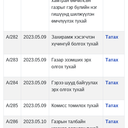
хамтран өмчилсөн
газрыг гэр бүлийн нэг
гишүүнд шилжүүлэн
өмчлүүлэх тухай
А/282
2023.05.09
Захирамж хэсэгчлэн
Татах
хүчингүй болгох тухай
А/283
2023.05.09
Газар эзэмших эрх
Татах
олгох тухай
А/284
2023.05.09
Гэрээ шууд байгуулах
Татах
эрх олгох тухай
А/285
2023.05.09
Комисс томилох тухай
Татах
А/286
2023.05.10
Газрын талбайн
Татах