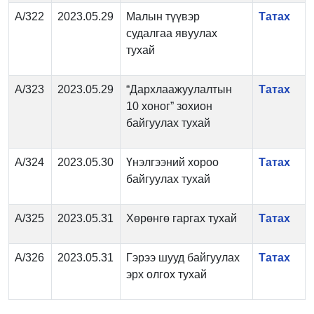
А/322
2023.05.29
Малын түүвэр
Татах
судалгаа явуулах
тухай
А/323
2023.05.29
“Дархлаажуулалтын
Татах
10 хоног” зохион
байгуулах тухай
А/324
2023.05.30
Үнэлгээний хороо
Татах
байгуулах тухай
А/325
2023.05.31
Хөрөнгө гаргах тухай
Татах
А/326
2023.05.31
Гэрээ шууд байгуулах
Татах
эрх олгох тухай