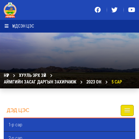
ҮНДСЭН ЦЭС
НҮҮР
ХУУЛЬ ЭРХ ЗҮЙ
АЙМГИЙН ЗАСАГ ДАРГЫН ЗАХИРАМЖ
2023 ОН
5 САР
ДЭД ЦЭС
1-р сар
2-р сар