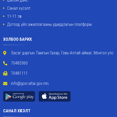
Шилэн данс
Санал хүсэлт
11-11 төв
Дотоод үйл ажиллагааны удирдлагын платформ
ХОЛБОО БАРИХ
Засаг даргын Тамгын Газар, Говь-Алтай аймаг, Монгол улс
70483360
70481111
info@govi-altai.gov.mn
САНАЛ ХҮСЭЛТ