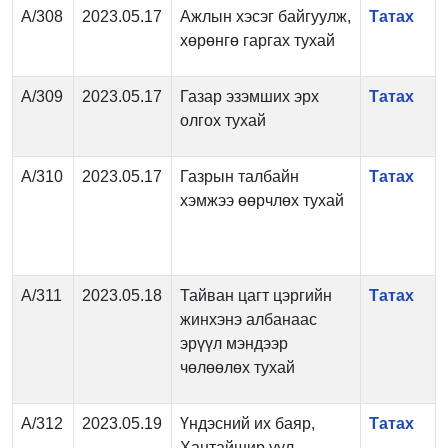
А/308
2023.05.17
Ажлын хэсэг байгуулж,
Татах
хөрөнгө гаргах тухай
А/309
2023.05.17
Газар эзэмших эрх
Татах
олгох тухай
А/310
2023.05.17
Газрын талбайн
Татах
хэмжээ өөрчлөх тухай
А/311
2023.05.18
Тайван цагт цэргийн
Татах
жинхэнэ албанаас
эрүүл мэндээр
чөлөөлөх тухай
А/312
2023.05.19
Үндэсний их баяр,
Татах
Хантайшир уул