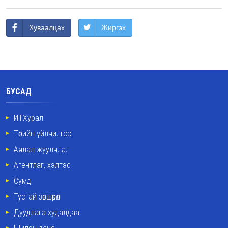
Хуваалцах
Жиргэх
БУСАД
ИТХурал
Төрийн үйлчилгээ
Аялал жуулчлал
Агентлаг, хэлтэс
Сумд
Тусгай зөвшөөрөл
Дуудлага худалдаа