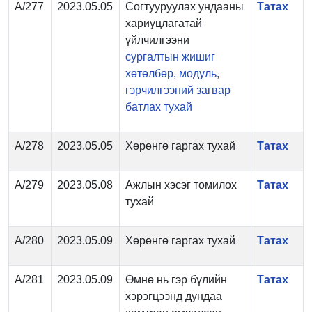
А/277
2023.05.05
Согтууруулах ундааны
Татах
хариуцлагатай
үйлчилгээни
сургалтын жишиг
хөтөлбөр, модуль,
гэрчилгээний загвар
батлах тухай
А/278
2023.05.05
Хөрөнгө гаргах тухай
Татах
А/279
2023.05.08
Ажлын хэсэг томилох
Татах
тухай
А/280
2023.05.09
Хөрөнгө гаргах тухай
Татах
А/281
2023.05.09
Өмнө нь гэр бүлийн
Татах
хэрэгцээнд дундаа