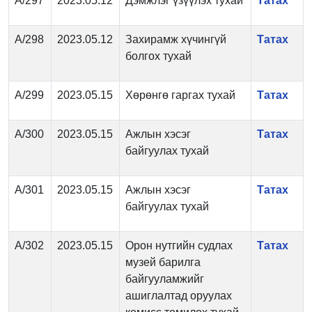
А/297
2023.05.12
Дэмжлэг үзүүлэх тухай
Татах
А/298
2023.05.12
Захирамж хүчингүй
Татах
болгох тухай
А/299
2023.05.15
Хөрөнгө гаргах тухай
Татах
А/300
2023.05.15
Ажлын хэсэг
Татах
байгуулах тухай
А/301
2023.05.15
Ажлын хэсэг
Татах
байгуулах тухай
А/302
2023.05.15
Орон нутгийн судлах
Татах
музей барилга
байгууламжийг
ашиглалтад оруулах