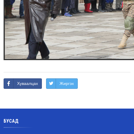
Хуваалцах
Жиргэх
БУСАД