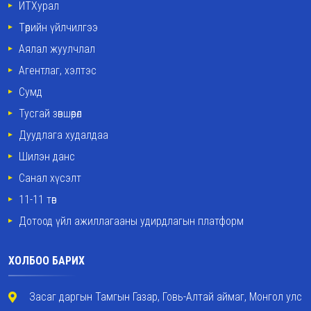
ИТХурал
Төрийн үйлчилгээ
Аялал жуулчлал
Агентлаг, хэлтэс
Сумд
Тусгай зөвшөөрөл
Дуудлага худалдаа
Шилэн данс
Санал хүсэлт
11-11 төв
Дотоод үйл ажиллагааны удирдлагын платформ
ХОЛБОО БАРИХ
Засаг даргын Тамгын Газар, Говь-Алтай аймаг, Монгол улс