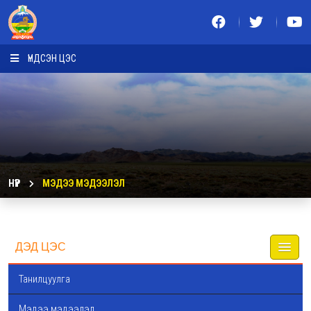
ҮНДСЭН ЦЭС
НҮҮР
МЭДЭЭ МЭДЭЭЛЭЛ
ДЭД ЦЭС
Танилцуулга
Мэдээ мэдээлэл