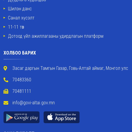
Шилэн данс
Санал хүсэлт
11-11 төв
Дотоод үйл ажиллагааны удирдлагын платформ
ХОЛБОО БАРИХ
Засаг даргын Тамгын Газар, Говь-Алтай аймаг, Монгол улс
70483360
70481111
info@govi-altai.gov.mn