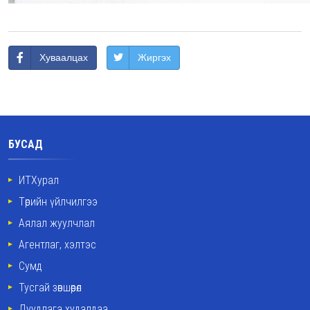
Хуваалцах
Жиргэх
БУСАД
ИТХурал
Төрийн үйлчилгээ
Аялал жуулчлал
Агентлаг, хэлтэс
Сумд
Тусгай зөвшөөрөл
Дуудлага худалдаа