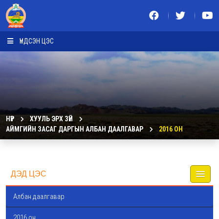
ҮНДСЭН ЦЭС
НҮҮР
ХУУЛЬ ЭРХ ЗҮЙ
АЙМГИЙН ЗАСАГ ДАРГЫН АЛБАН ДААЛГАВАР
2016 ОН
ДЭД ЦЭС
Албан даалгавар
2016 он