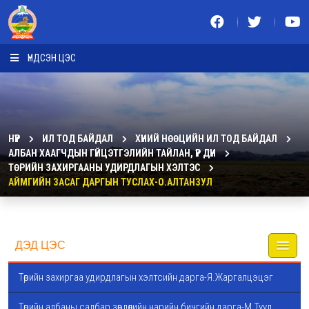
ҮНДСЭН ЦЭС
НҮҮР
ИЛ ТОД БАЙДАЛ
ХҮНИЙ НӨӨЦИЙН ИЛ ТОД БАЙДАЛ
АЛБАН ХААГЧДЫН ГҮЙЦЭТГЭЛИЙН ТАЙЛАН, ҮР ДҮН
ТӨРИЙН ЗАХИРГААНЫ УДИРДЛАГЫН ХЭЛТЭС
АЙМГИЙН ЗАСАГ ДАРГЫН ТУСЛАХ-О.АЛТАНЗУЛ
ДЭД ЦЭС
Төрийн захиргаа удирдлагын хэлтсийн дарга-Я.Жаргалцэцэг
Төрийн албаны салбар зөвлөлийн нарийн бичгийн дарга-М.Туул