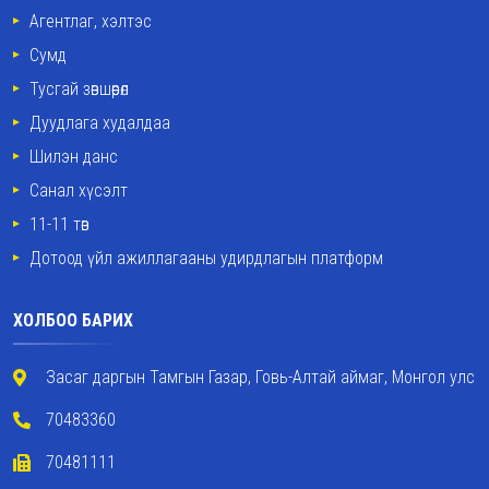
Агентлаг, хэлтэс
Сумд
Тусгай зөвшөөрөл
Дуудлага худалдаа
Шилэн данс
Санал хүсэлт
11-11 төв
Дотоод үйл ажиллагааны удирдлагын платформ
ХОЛБОО БАРИХ
Засаг даргын Тамгын Газар, Говь-Алтай аймаг, Монгол улс
70483360
70481111