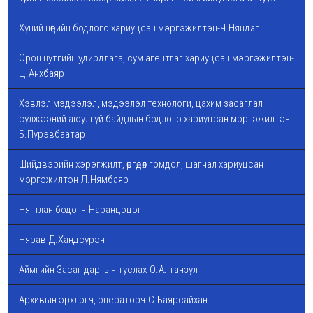
Хүний нөөцийн бодлого хариуцсан мэргэжилтэн-Ч.Няндаг
Орон нутгийн удирдлага, сум агентлаг хариуцсан мэргэжилтэн-
Ц.Анхбаяр
Хэвлэл мэдээлэл, мэдээлэл технологи, цахим засаглал
сүлжээний аюулгүй байдлын бодлого хариуцсан мэргэжилтэн-
Б.Пүрэвбаатар
Шийдвэрийн хэрэгжилт, өргөдөл гомдол, шагнал хариуцсан
мэргэжилтэн-Л.Нямбаяр
Нягтлан бодогч-Наранцэцэг
Нярав-Д.Хандсүрэн
Аймгийн Засаг даргын туслах-О.Алтанзул
Архивын эрхлэгч, операторч-С.Баярсайхан