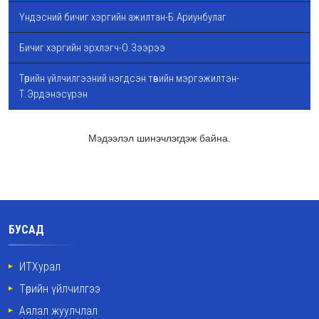
Үндэсний бичиг хэргийн ажилтан-Б.Ариунбулаг
Бичиг хэргийн эрхлэгч-О.Зээрээ
Төрийн үйлчилгээний нэгдсэн төвийн мэргэжилтэн-
Т.Эрдэнэсүрэн
Мэдээлэл шинэчлэгдэж байна.
БУСАД
ИТХурал
Төрийн үйлчилгээ
Аялал жуулчлал