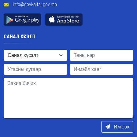
info@govi-altai.gov.mn
САНАЛ ХҮСЭЛТ
Илгээх