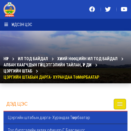
ҮНДСЭН ЦЭС
НҮҮР
ИЛ ТОД БАЙДАЛ
ХҮНИЙ НӨӨЦИЙН ИЛ ТОД БАЙДАЛ
АЛБАН ХААГЧДЫН ГҮЙЦЭТГЭЛИЙН ТАЙЛАН, ҮР ДҮН
ЦЭРГИЙН ШТАБ
ЦЭРГИЙН ШТАБЫН ДАРГА- ХУРАНДАА ТӨМӨРБААТАР
ДЭД ЦЭС
Цэргийн штабын дарга- Хурандаа Төмөрбаатар
Тоо бүртгэлийн ахлах офицер-Г.Баасанцог