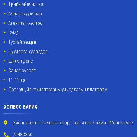
Төрийн үйлчилгээ
Аялал жуулчлал
Агентлаг, хэлтэс
Сумд
Тусгай зөвшөөрөл
Дуудлага худалдаа
Шилэн данс
Санал хүсэлт
11-11 төв
Дотоод үйл ажиллагааны удирдлагын платформ
ХОЛБОО БАРИХ
Засаг даргын Тамгын Газар, Говь-Алтай аймаг, Монгол улс
70483360