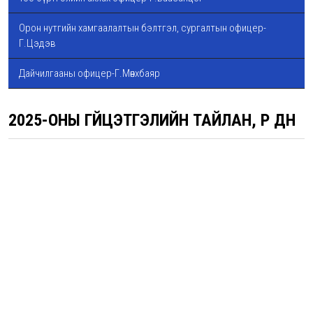
Орон нутгийн хамгаалалтын бэлтгэл, сургалтын офицер-
Г.Цэдэв
Дайчилгааны офицер-Г.Мөнхбаяр
2025-ОНЫ ГҮЙЦЭТГЭЛИЙН ТАЙЛАН, ҮР ДҮН