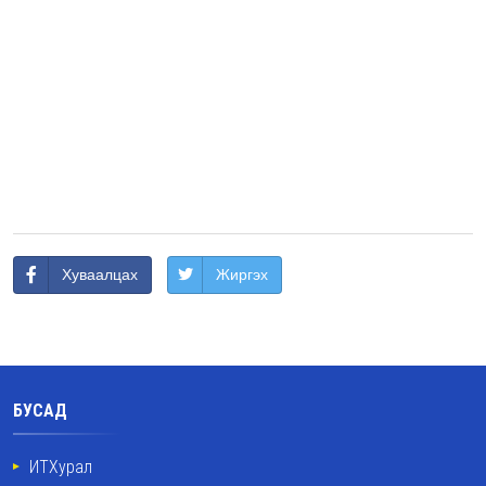
Хуваалцах
Жиргэх
БУСАД
ИТХурал