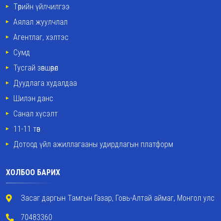
Төрийн үйлчилгээ
Аялал жуулчлал
Агентлаг, хэлтэс
Сумд
Тусгай зөвшөөрөл
Дуудлага худалдаа
Шилэн данс
Санал хүсэлт
11-11 төв
Дотоод үйл ажиллагааны удирдлагын платформ
ХОЛБОО БАРИХ
Засаг даргын Тамгын Газар, Говь-Алтай аймаг, Монгол улс
70483360