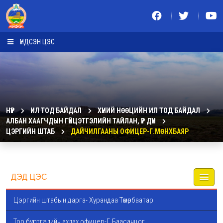
ҮНДСЭН ЦЭС
НҮҮР
ИЛ ТОД БАЙДАЛ
ХҮНИЙ НӨӨЦИЙН ИЛ ТОД БАЙДАЛ
АЛБАН ХААГЧДЫН ГҮЙЦЭТГЭЛИЙН ТАЙЛАН, ҮР ДҮН
ЦЭРГИЙН ШТАБ
ДАЙЧИЛГААНЫ ОФИЦЕР-Г.МӨНХБАЯР
ДЭД ЦЭС
Цэргийн штабын дарга- Хурандаа Төмөрбаатар
Тоо бүртгэлийн ахлах офицер-Г.Баасанцог