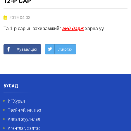
12-Р САР
2019.04.03
Та 1-р сарын захирамжийг
энд дарж
харна уу.
Хуваалцах
Жиргэх
БУСАД
ИТХурал
Төрийн үйлчилгээ
Аялал жуулчлал
Агентлаг, хэлтэс