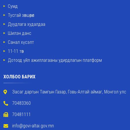
Сумд
Тусгай зөвшөөрөл
Дуудлага худалдаа
Шилэн данс
Санал хүсэлт
11-11 төв
Дотоод үйл ажиллагааны удирдлагын платформ
ХОЛБОО БАРИХ
Засаг даргын Тамгын Газар, Говь-Алтай аймаг, Монгол улс
70483360
70481111
info@govi-altai.gov.mn