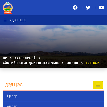
ҮНДСЭН ЦЭС
НҮҮР
ХУУЛЬ ЭРХ ЗҮЙ
АЙМГИЙН ЗАСАГ ДАРГЫН ЗАХИРАМЖ
2018 ОН
12-Р САР
ДЭД ЦЭС
1-р сар
2-р сар