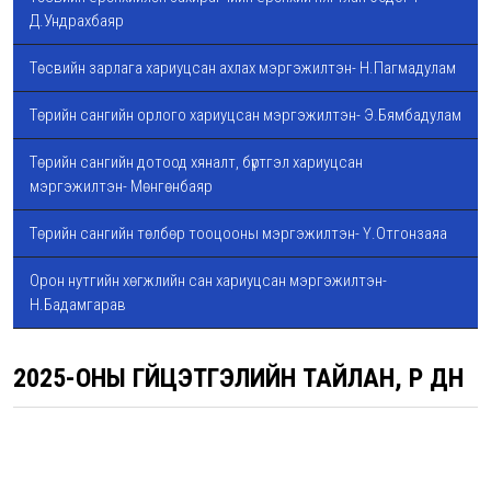
Д.Ундрахбаяр
Төсвийн зарлага хариуцсан ахлах мэргэжилтэн- Н.Пагмадулам
Төрийн сангийн орлого хариуцсан мэргэжилтэн- Э.Бямбадулам
Төрийн сангийн дотоод хяналт, бүртгэл хариуцсан
мэргэжилтэн- Мөнгөнбаяр
Төрийн сангийн төлбөр тооцооны мэргэжилтэн- Ү.Отгонзаяа
Орон нутгийн хөгжлийн сан хариуцсан мэргэжилтэн-
Н.Бадамгарав
2025-ОНЫ ГҮЙЦЭТГЭЛИЙН ТАЙЛАН, ҮР ДҮН