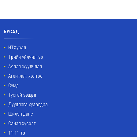
БУСАД
ИТХурал
Төрийн үйлчилгээ
Аялал жуулчлал
Агентлаг, хэлтэс
Сумд
Тусгай зөвшөөрөл
Дуудлага худалдаа
Шилэн данс
Санал хүсэлт
11-11 төв