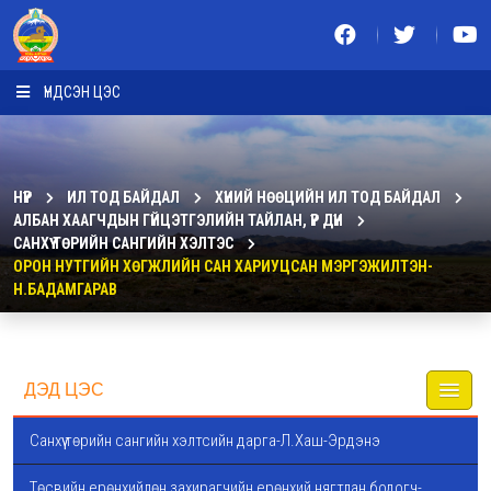
ҮНДСЭН ЦЭС
НҮҮР
ИЛ ТОД БАЙДАЛ
ХҮНИЙ НӨӨЦИЙН ИЛ ТОД БАЙДАЛ
АЛБАН ХААГЧДЫН ГҮЙЦЭТГЭЛИЙН ТАЙЛАН, ҮР ДҮН
САНХҮҮ ТӨРИЙН САНГИЙН ХЭЛТЭС
ОРОН НУТГИЙН ХӨГЖЛИЙН САН ХАРИУЦСАН МЭРГЭЖИЛТЭН-
Н.БАДАМГАРАВ
ДЭД ЦЭС
Санхүү төрийн сангийн хэлтсийн дарга-Л.Хаш-Эрдэнэ
Төсвийн ерөнхийлөн захирагчийн ерөнхий нягтлан бодогч-