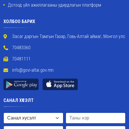
Дотоод үйл ажиллагааны удирдлагын платформ
ХОЛБОО БАРИХ
Засаг даргын Тамгын Газар, Говь-Алтай аймаг, Монгол улс
70483360
70481111
info@govi-altai.gov.mn
САНАЛ ХҮСЭЛТ