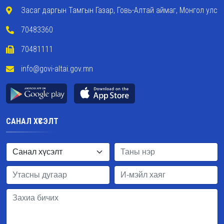
Засаг даргын Тамгын Газар, Говь-Алтай аймаг, Монгол улс
70483360
70481111
info@govi-altai.gov.mn
САНАЛ ХҮСЭЛТ