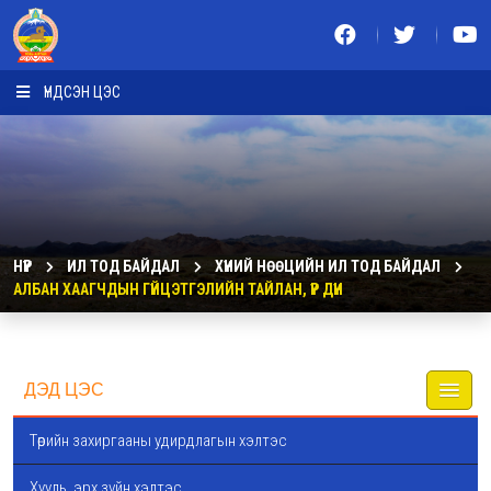
ҮНДСЭН ЦЭС
НҮҮР
ИЛ ТОД БАЙДАЛ
ХҮНИЙ НӨӨЦИЙН ИЛ ТОД БАЙДАЛ
АЛБАН ХААГЧДЫН ГҮЙЦЭТГЭЛИЙН ТАЙЛАН, ҮР ДҮН
ДЭД ЦЭС
Төрийн захиргааны удирдлагын хэлтэс
Хууль, эрх зүйн хэлтэс