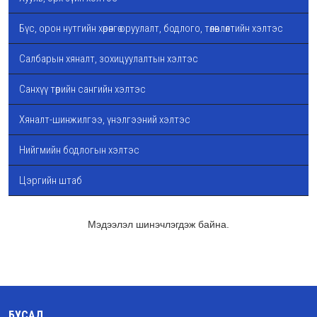
Бүс, орон нутгийн хөрөнгө оруулалт, бодлого, төлөвлөлтийн хэлтэс
Салбарын хяналт, зохицуулалтын хэлтэс
Санхүү төрийн сангийн хэлтэс
Хяналт-шинжилгээ, үнэлгээний хэлтэс
Нийгмийн бодлогын хэлтэс
Цэргийн штаб
Мэдээлэл шинэчлэгдэж байна.
БУСАД