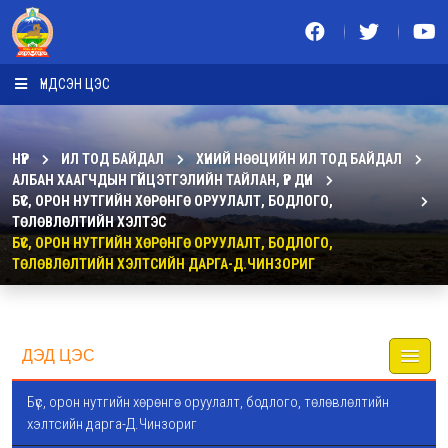
ҮНДСЭН ЦЭС
НҮҮР
ИЛ ТОД БАЙДАЛ
ХҮНИЙ НӨӨЦИЙН ИЛ ТОД БАЙДАЛ
АЛБАН ХААГЧДЫН ГҮЙЦЭТГЭЛИЙН ТАЙЛАН, ҮР ДҮН
БҮС, ОРОН НУТГИЙН ХӨРӨНГӨ ОРУУЛАЛТ, БОДЛОГО,
ТӨЛӨВЛӨЛТИЙН ХЭЛТЭС
БҮС, ОРОН НУТГИЙН ХӨРӨНГӨ ОРУУЛАЛТ, БОДЛОГО,
ТӨЛӨВЛӨЛТИЙН ХЭЛТСИЙН ДАРГА-Д.ЧИНЗОРИГ
ДЭД ЦЭС
Бүс, орон нутгийн хөрөнгө оруулалт, бодлого, төлөвлөлтийн
хэлтсийн дарга-Д.Чинзориг