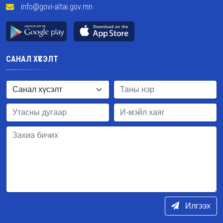
info@govi-altai.gov.mn
САНАЛ ХҮСЭЛТ
Илгээх