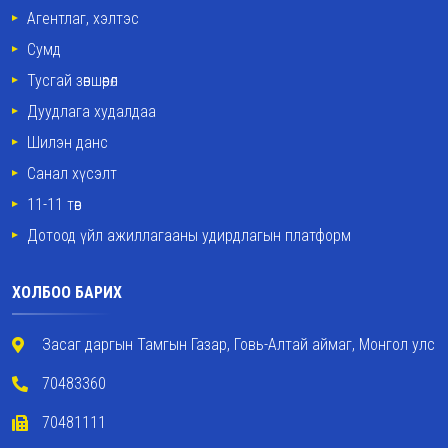
Агентлаг, хэлтэс
Сумд
Тусгай зөвшөөрөл
Дуудлага худалдаа
Шилэн данс
Санал хүсэлт
11-11 төв
Дотоод үйл ажиллагааны удирдлагын платформ
ХОЛБОО БАРИХ
Засаг даргын Тамгын Газар, Говь-Алтай аймаг, Монгол улс
70483360
70481111