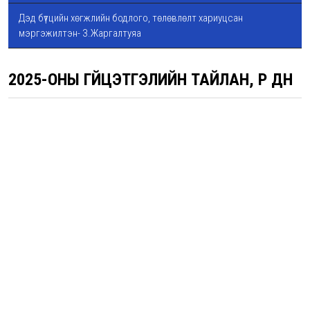
Дэд бүтцийн хөгжлийн бодлого, төлөвлөлт хариуцсан
мэргэжилтэн- З.Жаргалтуяа
2025-ОНЫ ГҮЙЦЭТГЭЛИЙН ТАЙЛАН, ҮР ДҮН