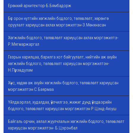
Ерөнхий архитектор-Б.Бямбадорж
Бүс орон нутгийн хөгжлийн бодлого, төлөвлөлт, хөрөнгө
оруулалт хариуцсан ахлах мэргэжилтэн-З.Мөнхнасан
Хөгжлийн бодлого, төлөвлөлт хариуцсан ахлах мэргэжилтэ-
Р.Мягмаржаргал
Газрын харилцаа, барилга хот байгуулалт, нийтийн аж ахуйн
хөгжлийн бодлого, төлөвлөлт хариуцсан мэргэжилтэн-
Н.Пүрэвдулам
Хүнс, хөдөө аж ахуйн хөгжлийн бодлого, төлөвлөлт хариуцсан
мэргэжилтэн С.Баярмаа
Үйлдвэрлэл, худалдаа, үйлчилгээ, жижиг дунд үйлдвэрийн
бодлого, төлөвлөлт хариуцсан мэргэжилтэн Р.Цэнд-Аюуш
Байгаль орчин, аялал жуулчлалын хөгжлийн бодлого, төлөвлөлт
хариуцсан мэргэжилтэн- Б.Цэрэнбал