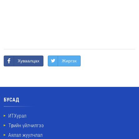
Хуваалцах
Жиргэх
БУСАД
ИТХурал
Төрийн үйлчилгээ
Аялал жуулчлал