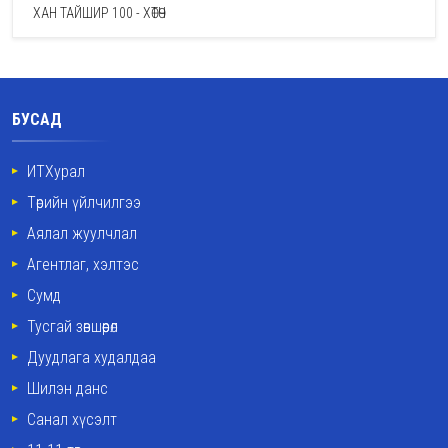
ХАН ТАЙШИР 100 - ХӨТӨЧ
БУСАД
ИТХурал
Төрийн үйлчилгээ
Аялал жуулчлал
Агентлаг, хэлтэс
Сумд
Тусгай зөвшөөрөл
Дуудлага худалдаа
Шилэн данс
Санал хүсэлт