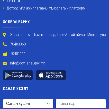
11-11 төв
Дотоод үйл ажиллагааны удирдлагын платформ
ХОЛБОО БАРИХ
Засаг даргын Тамгын Газар, Говь-Алтай аймаг, Монгол улс
70483360
70481111
info@govi-altai.gov.mn
САНАЛ ХҮСЭЛТ