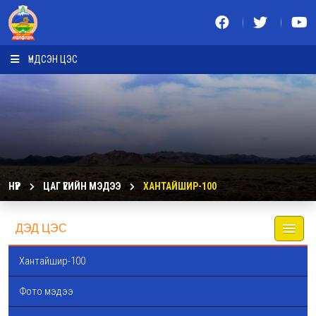
ҮНДСЭН ЦЭС
НҮҮР
ЦАГ ҮЕИЙН МЭДЭЭ
ХАНТАЙШИР-100
ДЭД ЦЭС
Хантайшир-100
Фото мэдээ