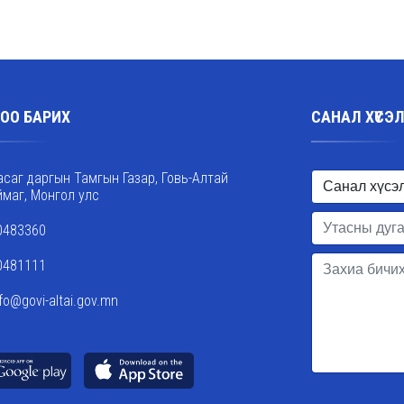
ОО БАРИХ
САНАЛ ХҮСЭ
асаг даргын Тамгын Газар, Говь-Алтай
ймаг, Монгол улс
0483360
0481111
nfo@govi-altai.gov.mn