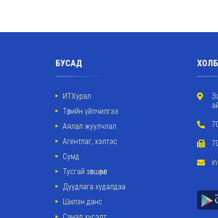
БУСАД
ХОЛБ
ИТХурал
З
а
Төрийн үйлчилгээ
7
Аялал жуулчлал
Агентлаг, хэлтэс
7
Сумд
i
Тусгай зөвшөөрөл
Дуудлага худалдаа
Шилэн данс
Санал хүсэлт