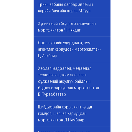
Төрийн албаны салбар зөвлөлийн
нарийн бичгийн дарга-М.Туул
Хүний нөөцийн бодлого хариуцсан
мэргэжилтэн-Ч.Няндаг
Орон нутгийн удирдлага, сум
агентлаг хариуцсан мэргэжилтэн-
Ц.Анхбаяр
Хэвлэл мэдээлэл, мэдээлэл
технологи, цахим засаглал
сүлжээний аюулгүй байдлын
бодлого хариуцсан мэргэжилтэн-
Б.Пүрэвбаатар
Шийдвэрийн хэрэгжилт, өргөдөл
гомдол, шагнал хариуцсан
мэргэжилтэн-Л.Нямбаяр