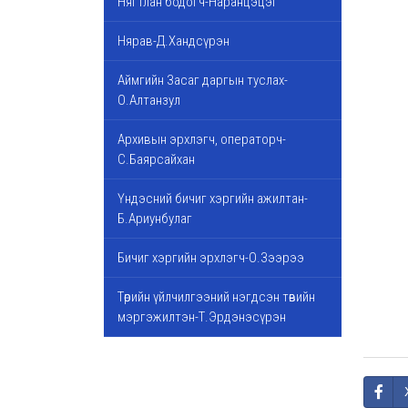
Нягтлан бодогч-Наранцэцэг
Нярав-Д.Хандсүрэн
Аймгийн Засаг даргын туслах-
О.Алтанзул
Архивын эрхлэгч, операторч-
С.Баярсайхан
Үндэсний бичиг хэргийн ажилтан-
Б.Ариунбулаг
Бичиг хэргийн эрхлэгч-О.Зээрээ
Төрийн үйлчилгээний нэгдсэн төвийн
мэргэжилтэн-Т.Эрдэнэсүрэн