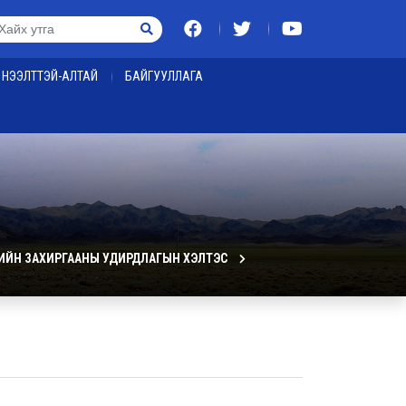
НЭЭЛТТЭЙ-АЛТАЙ
БАЙГУУЛЛАГА
ИЙН ЗАХИРГААНЫ УДИРДЛАГЫН ХЭЛТЭС