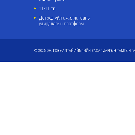
11-11 төв
Дотоод үйл ажиллагааны
удирдлагын платформ
© 2026 ОН. ГОВЬ-АЛТАЙ АЙМГИЙН ЗАСАГ ДАРГЫН ТАМГЫН ГА