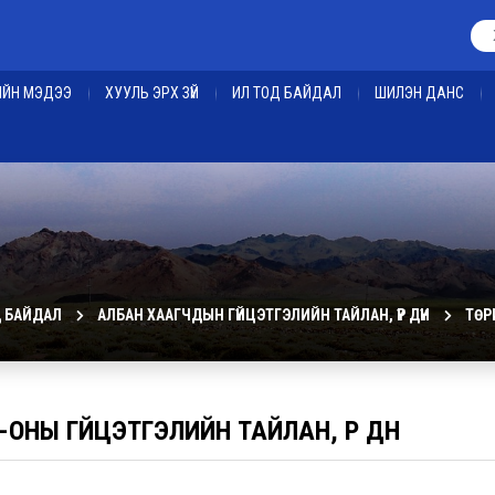
ЕИЙН МЭДЭЭ
ХУУЛЬ ЭРХ ЗҮЙ
ИЛ ТОД БАЙДАЛ
ШИЛЭН ДАНС
Д БАЙДАЛ
АЛБАН ХААГЧДЫН ГҮЙЦЭТГЭЛИЙН ТАЙЛАН, ҮР ДҮН
ТӨР
-ОНЫ ГҮЙЦЭТГЭЛИЙН ТАЙЛАН, ҮР ДҮН