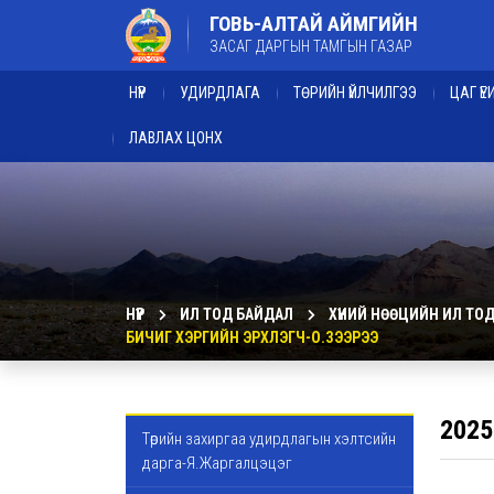
ГОВЬ-АЛТАЙ АЙМГИЙН
ЗАСАГ ДАРГЫН ТАМГЫН ГАЗАР
НҮҮР
УДИРДЛАГА
ТӨРИЙН ҮЙЛЧИЛГЭЭ
ЦАГ Ү
ЛАВЛАХ ЦОНХ
НҮҮР
ИЛ ТОД БАЙДАЛ
ХҮНИЙ НӨӨЦИЙН ИЛ ТО
БИЧИГ ХЭРГИЙН ЭРХЛЭГЧ-О.ЗЭЭРЭЭ
2025
Төрийн захиргаа удирдлагын хэлтсийн
дарга-Я.Жаргалцэцэг