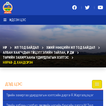
ҮНДСЭН ЦЭС
НҮҮР
ИЛ ТОД БАЙДАЛ
ХҮНИЙ НӨӨЦИЙН ИЛ ТОД БАЙДАЛ
АЛБАН ХААГЧДЫН ГҮЙЦЭТГЭЛИЙН ТАЙЛАН, ҮР ДҮН
ТӨРИЙН ЗАХИРГААНЫ УДИРДЛАГЫН ХЭЛТЭС
НЯРАВ-Д.ХАНДСҮРЭН
ДЭД ЦЭС
Төрийн захиргаа удирдлагын хэлтсийн дарга-Я.Жаргалцэцэг
Төрийн албаны салбар зөвлөлийн нарийн бичгийн дарга-М.Туул