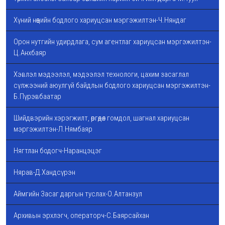
Хүний нөөцийн бодлого хариуцсан мэргэжилтэн-Ч.Няндаг
Орон нутгийн удирдлага, сум агентлаг хариуцсан мэргэжилтэн-
Ц.Анхбаяр
Хэвлэл мэдээлэл, мэдээлэл технологи, цахим засаглал
сүлжээний аюулгүй байдлын бодлого хариуцсан мэргэжилтэн-
Б.Пүрэвбаатар
Шийдвэрийн хэрэгжилт, өргөдөл гомдол, шагнал хариуцсан
мэргэжилтэн-Л.Нямбаяр
Нягтлан бодогч-Наранцэцэг
Нярав-Д.Хандсүрэн
Аймгийн Засаг даргын туслах-О.Алтанзул
Архивын эрхлэгч, операторч-С.Баярсайхан