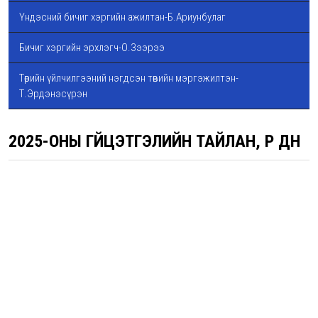
Үндэсний бичиг хэргийн ажилтан-Б.Ариунбулаг
Бичиг хэргийн эрхлэгч-О.Зээрээ
Төрийн үйлчилгээний нэгдсэн төвийн мэргэжилтэн-
Т.Эрдэнэсүрэн
2025-ОНЫ ГҮЙЦЭТГЭЛИЙН ТАЙЛАН, ҮР ДҮН