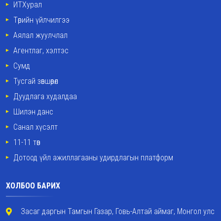
ИТХурал
Төрийн үйлчилгээ
Аялал жуулчлал
Агентлаг, хэлтэс
Сумд
Тусгай зөвшөөрөл
Дуудлага худалдаа
Шилэн данс
Санал хүсэлт
11-11 төв
Дотоод үйл ажиллагааны удирдлагын платформ
ХОЛБОО БАРИХ
Засаг даргын Тамгын Газар, Говь-Алтай аймаг, Монгол улс