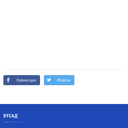
Хуваалцах
Жиргэх
БУСАД