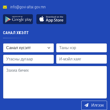
info@govi-altai.gov.mn
САНАЛ ХҮСЭЛТ
Илгээх