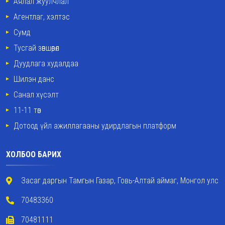
Аялал жуулчлал
Агентлаг, хэлтэс
Сумд
Тусгай зөвшөөрөл
Дуудлага худалдаа
Шилэн данс
Санал хүсэлт
11-11 төв
Дотоод үйл ажиллагааны удирдлагын платформ
ХОЛБОО БАРИХ
Засаг даргын Тамгын Газар, Говь-Алтай аймаг, Монгол улс
70483360
70481111