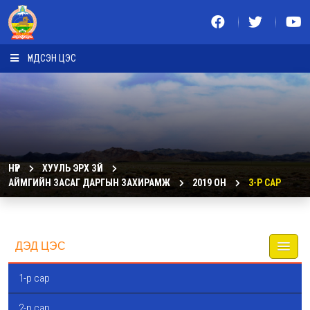
ҮНДСЭН ЦЭС
НҮҮР
ХУУЛЬ ЭРХ ЗҮЙ
АЙМГИЙН ЗАСАГ ДАРГЫН ЗАХИРАМЖ
2019 ОН
3-Р САР
ДЭД ЦЭС
1-р сар
2-р сар