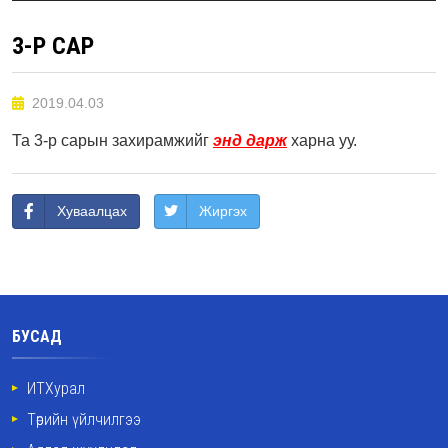
3-Р САР
2019.04.03
Та 3-р сарын захирамжийг
энд дарж
харна уу.
Хуваалцах
Жиргэх
БУСАД
ИТХурал
Төрийн үйлчилгээ