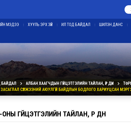
ЕИЙН МЭДЭЭ
ХУУЛЬ ЭРХ ЗҮЙ
ИЛ ТОД БАЙДАЛ
ШИЛЭН ДАНС
Д БАЙДАЛ
АЛБАН ХААГЧДЫН ГҮЙЦЭТГЭЛИЙН ТАЙЛАН, ҮР ДҮН
ТӨР
ЗАСАГЛАЛ СҮЛЖЭЭНИЙ АЮУЛГҮЙ БАЙДЛЫН БОДЛОГО ХАРИУЦСАН МЭРГ
-ОНЫ ГҮЙЦЭТГЭЛИЙН ТАЙЛАН, ҮР ДҮН