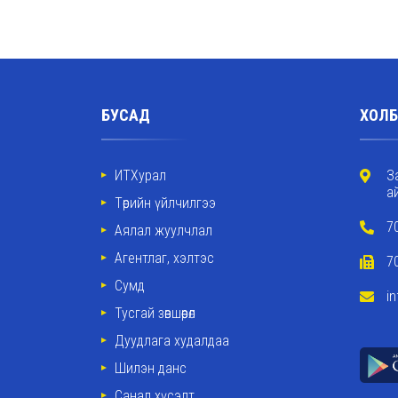
БУСАД
ХОЛБ
ИТХурал
З
а
Төрийн үйлчилгээ
7
Аялал жуулчлал
Агентлаг, хэлтэс
7
Сумд
i
Тусгай зөвшөөрөл
Дуудлага худалдаа
Шилэн данс
Санал хүсэлт