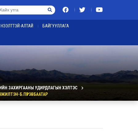
НЭЭЛТТЭЙ-АЛТАЙ
БАЙГУУЛЛАГА
ИЙН ЗАХИРГААНЫ УДИРДЛАГЫН ХЭЛТЭС
ЭЖИЛТЭН-Б.ПҮРЭВБААТАР