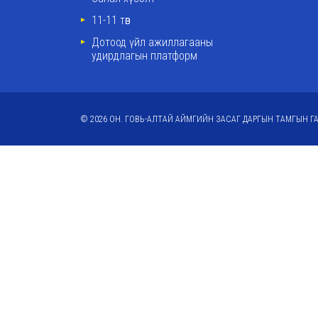
11-11 төв
Дотоод үйл ажиллагааны
удирдлагын платформ
© 2026 ОН. ГОВЬ-АЛТАЙ АЙМГИЙН ЗАСАГ ДАРГЫН ТАМГЫН ГА