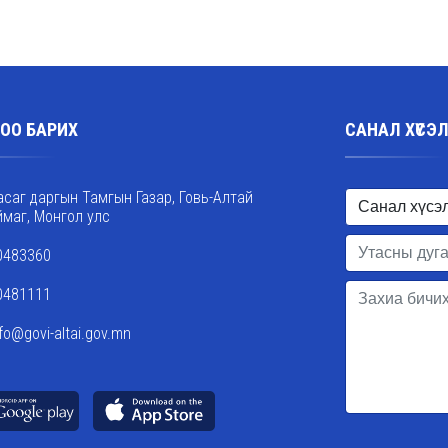
ОО БАРИХ
САНАЛ ХҮСЭ
асаг даргын Тамгын Газар, Говь-Алтай
ймаг, Монгол улс
0483360
0481111
nfo@govi-altai.gov.mn