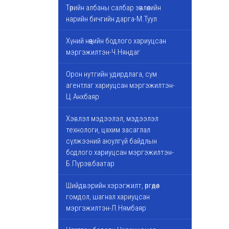
Төрийн албаны салбар зөвлөлийн
нарийн бичгийн дарга-М.Туул
Хүний нөөцийн бодлого хариуцсан
мэргэжилтэн-Ч.Няндаг
Орон нутгийн удирдлага, сум
агентлаг хариуцсан мэргэжилтэн-
Ц.Анхбаяр
Хэвлэл мэдээлэл, мэдээлэл
технологи, цахим засаглал
сүлжээний аюулгүй байдлын
бодлого хариуцсан мэргэжилтэн-
Б.Пүрэвбаатар
Шийдвэрийн хэрэгжилт, өргөдөл
гомдол, шагнал хариуцсан
мэргэжилтэн-Л.Нямбаяр