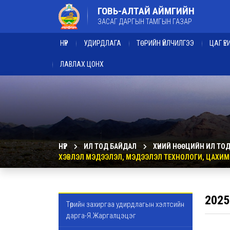
ГОВЬ-АЛТАЙ АЙМГИЙН
ЗАСАГ ДАРГЫН ТАМГЫН ГАЗАР
НҮҮР
УДИРДЛАГА
ТӨРИЙН ҮЙЛЧИЛГЭЭ
ЦАГ Ү
ЛАВЛАХ ЦОНХ
НҮҮР
ИЛ ТОД БАЙДАЛ
ХҮНИЙ НӨӨЦИЙН ИЛ ТО
ХЭВЛЭЛ МЭДЭЭЛЭЛ, МЭДЭЭЛЭЛ ТЕХНОЛОГИ, ЦАХИМ 
2025
Төрийн захиргаа удирдлагын хэлтсийн
дарга-Я.Жаргалцэцэг