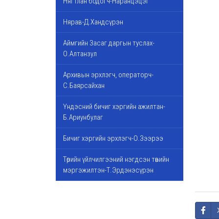
Нягтлан бодогч-Наранцэцэг
Нярав-Д.Хандсүрэн
Аймгийн Засаг даргын туслах-
О.Алтанзул
Архивын эрхлэгч, операторч-
С.Баярсайхан
Үндэсний бичиг хэргийн ажилтан-
Б.Ариунбулаг
Бичиг хэргийн эрхлэгч-О.Зээрээ
Төрийн үйлчилгээний нэгдсэн төвийн
мэргэжилтэн-Т.Эрдэнэсүрэн