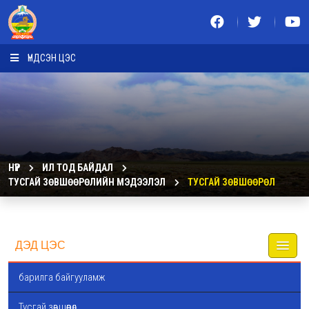
ҮНДСЭН ЦЭС
НҮҮР
ИЛ ТОД БАЙДАЛ
ТУСГАЙ ЗӨВШӨӨРӨЛИЙН МЭДЭЭЛЭЛ
ТУСГАЙ ЗӨВШӨӨРӨЛ
ДЭД ЦЭС
барилга байгууламж
Тусгай зөвшөөрөл