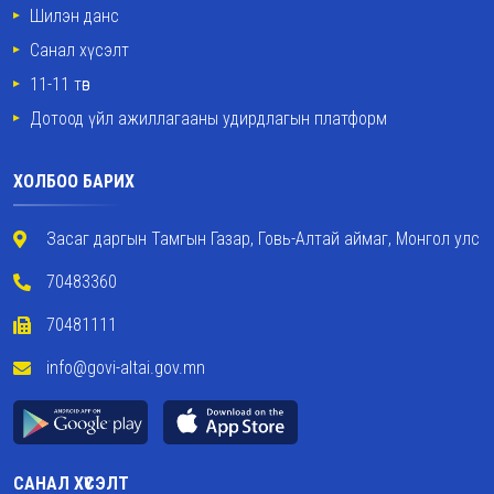
Шилэн данс
Санал хүсэлт
11-11 төв
Дотоод үйл ажиллагааны удирдлагын платформ
ХОЛБОО БАРИХ
Засаг даргын Тамгын Газар, Говь-Алтай аймаг, Монгол улс
70483360
70481111
info@govi-altai.gov.mn
САНАЛ ХҮСЭЛТ