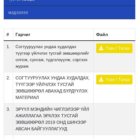
мэдээлэл
#
Гарчиг
Файл
1.
Согтууруулах ундаа худалдах
Үзэх / Татах
түүгээр үйлчлэх тусгай зөвшөөрлийг
олгож, сунгаж, түдгэлзүүлж, сэргээх
журам
2.
СОГТУУРУУЛАХ УНДАА ХУДАЛДАХ,
Үзэх / Татах
ТҮҮГЭЭР ҮЙЛЧЛЭХ ТУСГАЙ
ЗӨВШӨӨРӨЛ АВАХАД БҮРДҮҮЛЭХ
МАТЕРИАЛ
3.
ЭРҮҮЛ МЭНДИЙН ЧИГЛЭЛЭЭР ҮЙЛ
АЖИЛЛАГАА ЭРХЛЭХ ТУСГАЙ
ЗӨВШӨӨРӨЛ 2019 ОНД ШИНЭЭР
АВСАН БАЙГУУЛЛАГУУД