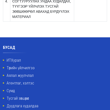
4.
СОГТУУРУУЛАХ УНДАА ХУДАЛДАХ,
ТҮҮГЭЭР ҮЙЛЧЛЭХ ТУСГАЙ
ЗӨВШӨӨРӨЛ АВАХАД БҮРДҮҮЛЭХ
МАТЕРИАЛ
БУСАД
ИТХурал
Төрийн үйлчилгээ
Аялал жуулчлал
Агентлаг, хэлтэс
Сумд
Тусгай зөвшөөрөл
Дуудлага худалдаа