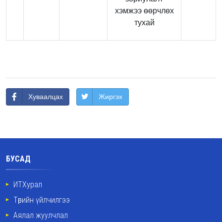
хэмжээ өөрчлөх
тухай
Хуваалцах
Жиргэх
БУСАД
ИТХурал
Төрийн үйлчилгээ
Аялал жуулчлал