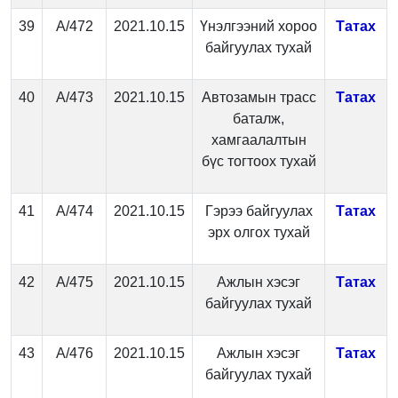
39
А/472
2021.10.15
Үнэлгээний хороо
Татах
байгуулах тухай
40
А/473
2021.10.15
Автозамын трасс
Татах
баталж,
хамгаалалтын
бүс тогтоох тухай
41
А/474
2021.10.15
Гэрээ байгуулах
Татах
эрх олгох тухай
42
А/475
2021.10.15
Ажлын хэсэг
Татах
байгуулах тухай
43
А/476
2021.10.15
Ажлын хэсэг
Татах
байгуулах тухай