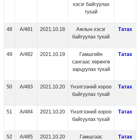
хэсэг байгуулах
тухай
48
А/481
2021.10.18
Ажлын хэсэг
Татах
байгуулах тухай
49
А/482
2021.10.19
Гамшгийн
Татах
сангаас хөрөнгө
зарцуулах тухай
50
А/483
2021.10.20
Үнэлгээний хороо
Татах
байгуулах тухай
51
А/484
2021.10.20
Үнэлгээний хороо
Татах
байгуулах тухай
52
А/485
2021.10.20
Гамшгаас
Татах