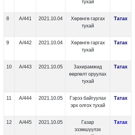
тухай
8
А/441
2021.10.04
Хөрөнгө гаргах
Татах
тухай
9
А/442
2021.10.04
Хөрөнгө гаргах
Татах
тухай
10
А/443
2021.10.05
Захирамжид
Татах
өөрлөлт оруулах
тухай
11
А/444
2021.10.05
Гэрээ байгуулах
Татах
эрх олгох тухай
12
А/445
2021.10.05
Газар
Татах
эзэмшүүлэх