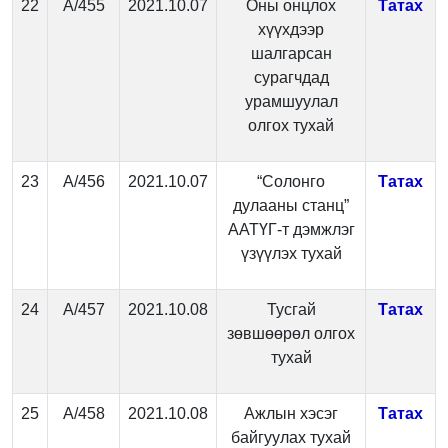
22
А/455
2021.10.07
Оны онцлох
Татах
хүүхдээр
шалгарсан
сурагчдад
урамшуулал
олгох тухай
23
А/456
2021.10.07
“Солонго
Татах
дулааны станц”
ААТҮГ-т дэмжлэг
үзүүлэх тухай
24
А/457
2021.10.08
Тусгай
Татах
зөвшөөрөл олгох
тухай
25
А/458
2021.10.08
Ажлын хэсэг
Татах
байгуулах тухай