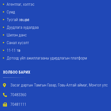
Агентлаг, хэлтэс
Сумд
Тусгай зөвшөөрөл
Дуудлага худалдаа
Шилэн данс
Санал хүсэлт
11-11 төв
Дотоод үйл ажиллагааны удирдлагын платформ
ХОЛБОО БАРИХ
Засаг даргын Тамгын Газар, Говь-Алтай аймаг, Монгол улс
70483360
70481111