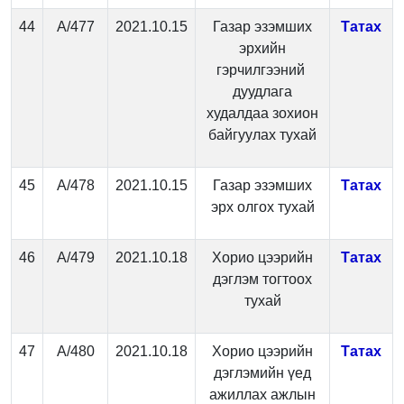
44
А/477
2021.10.15
Газар эзэмших
Татах
эрхийн
гэрчилгээний
дуудлага
худалдаа зохион
байгуулах тухай
45
А/478
2021.10.15
Газар эзэмших
Татах
эрх олгох тухай
46
А/479
2021.10.18
Хорио цээрийн
Татах
дэглэм тогтоох
тухай
47
А/480
2021.10.18
Хорио цээрийн
Татах
дэглэмийн үед
ажиллах ажлын