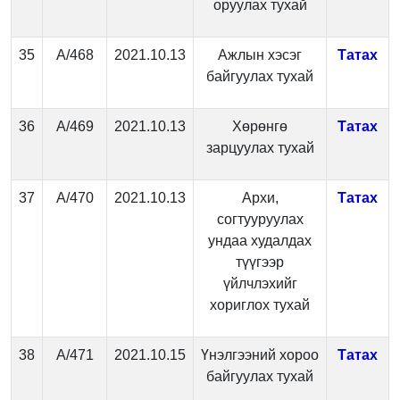
оруулах тухай
35
А/468
2021.10.13
Ажлын хэсэг
Татах
байгуулах тухай
36
А/469
2021.10.13
Хөрөнгө
Татах
зарцуулах тухай
37
А/470
2021.10.13
Архи,
Татах
согтууруулах
ундаа худалдах
түүгээр
үйлчлэхийг
хориглох тухай
38
А/471
2021.10.15
Үнэлгээний хороо
Татах
байгуулах тухай