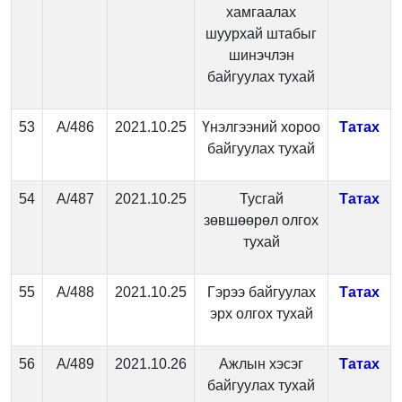
хамгаалах
шуурхай штабыг
шинэчлэн
байгуулах тухай
53
А/486
2021.10.25
Үнэлгээний хороо
Татах
байгуулах тухай
54
А/487
2021.10.25
Тусгай
Татах
зөвшөөрөл олгох
тухай
55
А/488
2021.10.25
Гэрээ байгуулах
Татах
эрх олгох тухай
56
А/489
2021.10.26
Ажлын хэсэг
Татах
байгуулах тухай