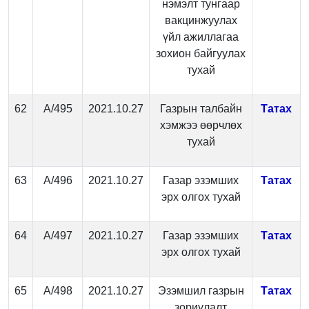
нэмэлт тунгаар
вакцинжуулах
үйл ажиллагаа
зохион байгуулах
тухай
62
А/495
2021.10.27
Газрын талбайн
Татах
хэмжээ өөрчлөх
тухай
63
А/496
2021.10.27
Газар эзэмших
Татах
эрх олгох тухай
64
А/497
2021.10.27
Газар эзэмших
Татах
эрх олгох тухай
65
А/498
2021.10.27
Эзэмшил газрын
Татах
зориулалт