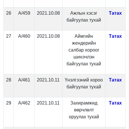
26
А/459
2021.10.08
Ажлын хэсэг
Татах
байгуулах тухай
27
А/460
2021.10.08
Аймгийн
Татах
жендерийн
салбар хороог
шинэчлэн
байгуулах тухай
28
А/461
2021.10.11
Үнэлгээний хороо
Татах
байгуулах тухай
29
А/462
2021.10.11
Захирамжид
Татах
өөрчлөлт
оруулах тухай