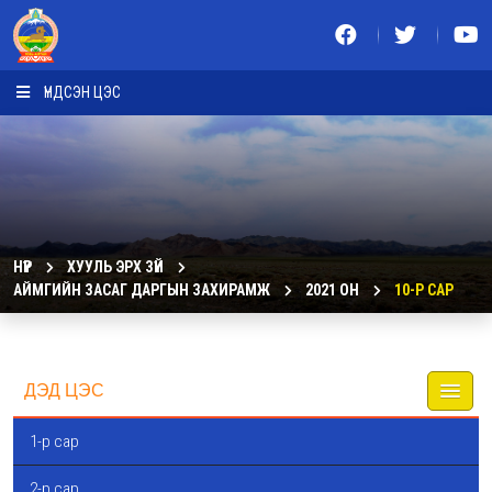
ҮНДСЭН ЦЭС
НҮҮР
ХУУЛЬ ЭРХ ЗҮЙ
АЙМГИЙН ЗАСАГ ДАРГЫН ЗАХИРАМЖ
2021 ОН
10-Р САР
ДЭД ЦЭС
1-р сар
2-р сар