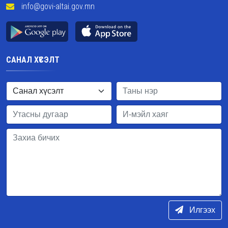
info@govi-altai.gov.mn
САНАЛ ХҮСЭЛТ
Илгээх