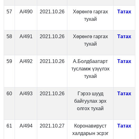
57
А/490
2021.10.26
Хөрөнгө гаргах
Татах
тухай
58
А/491
2021.10.26
Хөрөнгө гаргах
Татах
тухай
59
А/492
2021.10.26
А.Болдбаатарт
Татах
тусламж үзүүлэх
тухай
60
А/493
2021.10.26
Гэрээ шууд
Татах
байгуулах эрх
олгох тухай
61
А/494
2021.10.27
Коронавируст
Татах
халдарын эсрэг