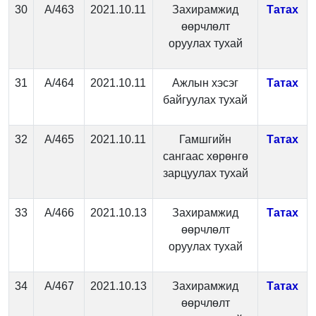
30
А/463
2021.10.11
Захирамжид
Татах
өөрчлөлт
оруулах тухай
31
А/464
2021.10.11
Ажлын хэсэг
Татах
байгуулах тухай
32
А/465
2021.10.11
Гамшгийн
Татах
сангаас хөрөнгө
зарцуулах тухай
33
А/466
2021.10.13
Захирамжид
Татах
өөрчлөлт
оруулах тухай
34
А/467
2021.10.13
Захирамжид
Татах
өөрчлөлт