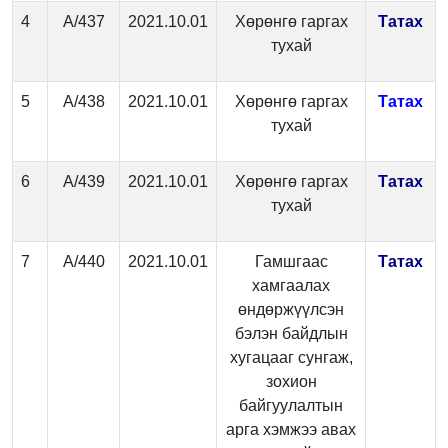
4
А/437
2021.10.01
Хөрөнгө гаргах
Татах
тухай
5
А/438
2021.10.01
Хөрөнгө гаргах
Татах
тухай
6
А/439
2021.10.01
Хөрөнгө гаргах
Татах
тухай
7
А/440
2021.10.01
Гамшгаас
Татах
хамгаалах
өндөржүүлсэн
бэлэн байдлын
хугацааг сунгаж,
зохион
байгуулалтын
арга хэмжээ авах