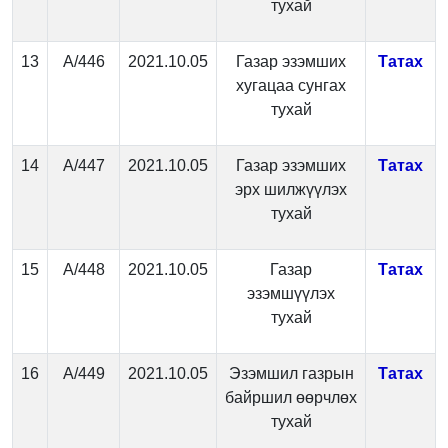
тухай
13
А/446
2021.10.05
Газар эзэмших
Татах
хугацаа сунгах
тухай
14
А/447
2021.10.05
Газар эзэмших
Татах
эрх шилжүүлэх
тухай
15
А/448
2021.10.05
Газар
Татах
эзэмшүүлэх
тухай
16
А/449
2021.10.05
Эзэмшил газрын
Татах
байршил өөрчлөх
тухай