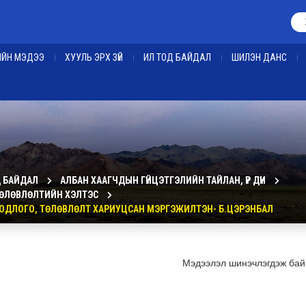
ЕИЙН МЭДЭЭ
ХУУЛЬ ЭРХ ЗҮЙ
ИЛ ТОД БАЙДАЛ
ШИЛЭН ДАНС
Д БАЙДАЛ
АЛБАН ХААГЧДЫН ГҮЙЦЭТГЭЛИЙН ТАЙЛАН, ҮР ДҮН
 ТӨЛӨВЛӨЛТИЙН ХЭЛТЭС
ОДЛОГО, ТӨЛӨВЛӨЛТ ХАРИУЦСАН МЭРГЭЖИЛТЭН- Б.ЦЭРЭНБАЛ
Мэдээлэл шинэчлэгдэж бай