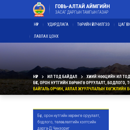
ГОВЬ-АЛТАЙ АЙМГИЙН
ЗАСАГ ДАРГЫН ТАМГЫН ГАЗАР
НҮҮР
УДИРДЛАГА
ТӨРИЙН ҮЙЛЧИЛГЭЭ
ЦАГ Ү
ЛАВЛАХ ЦОНХ
НҮҮР
ИЛ ТОД БАЙДАЛ
ХҮНИЙ НӨӨЦИЙН ИЛ ТО
БҮС, ОРОН НУТГИЙН ХӨРӨНГӨ ОРУУЛАЛТ, БОДЛОГО,
БАЙГАЛЬ ОРЧИН, АЯЛАЛ ЖУУЛЧЛАЛЫН ХӨГЖЛИЙН Б
Бүс, орон нутгийн хөрөнгө оруулалт,
бодлого, төлөвлөлтийн хэлтсийн
дарга-Д.Чинзориг