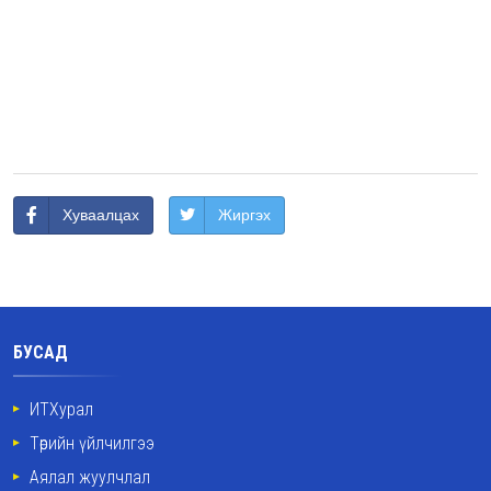
Хуваалцах
Жиргэх
БУСАД
ИТХурал
Төрийн үйлчилгээ
Аялал жуулчлал