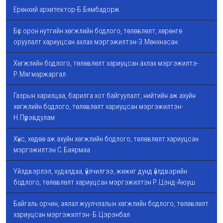
Ерөнхий архитектор-Б.Бямбадорж
Бүс орон нутгийн хөгжлийн бодлого, төлөвлөлт, хөрөнгө
оруулалт хариуцсан ахлах мэргэжилтэн-З.Мөнхнасан
Хөгжлийн бодлого, төлөвлөлт хариуцсан ахлах мэргэжилтэ-
Р.Мягмаржаргал
Газрын харилцаа, барилга хот байгуулалт, нийтийн аж ахуйн
хөгжлийн бодлого, төлөвлөлт хариуцсан мэргэжилтэн-
Н.Пүрэвдулам
Хүнс, хөдөө аж ахуйн хөгжлийн бодлого, төлөвлөлт хариуцсан
мэргэжилтэн С.Баярмаа
Үйлдвэрлэл, худалдаа, үйлчилгээ, жижиг дунд үйлдвэрийн
бодлого, төлөвлөлт хариуцсан мэргэжилтэн Р.Цэнд-Аюуш
Байгаль орчин, аялал жуулчлалын хөгжлийн бодлого, төлөвлөлт
хариуцсан мэргэжилтэн- Б.Цэрэнбал