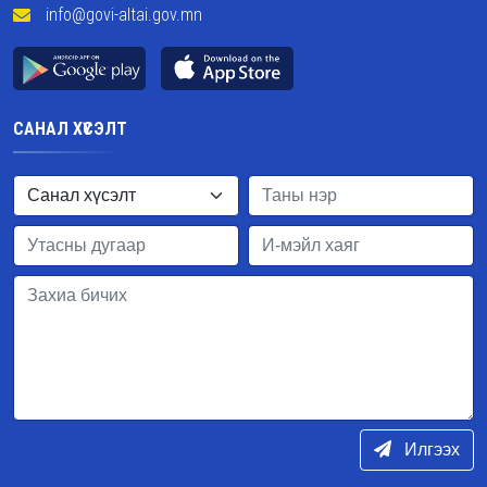
info@govi-altai.gov.mn
САНАЛ ХҮСЭЛТ
Илгээх