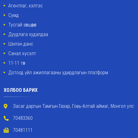
Агентлаг, хэлтэс
Сумд
Тусгай зөвшөөрөл
Дуудлага худалдаа
Шилэн данс
Санал хүсэлт
11-11 төв
Дотоод үйл ажиллагааны удирдлагын платформ
ХОЛБОО БАРИХ
Засаг даргын Тамгын Газар, Говь-Алтай аймаг, Монгол улс
70483360
70481111