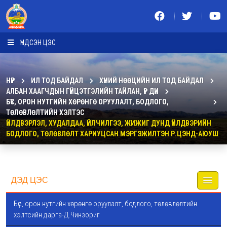
ҮНДСЭН ЦЭС
НҮҮР
ИЛ ТОД БАЙДАЛ
ХҮНИЙ НӨӨЦИЙН ИЛ ТОД БАЙДАЛ
АЛБАН ХААГЧДЫН ГҮЙЦЭТГЭЛИЙН ТАЙЛАН, ҮР ДҮН
БҮС, ОРОН НУТГИЙН ХӨРӨНГӨ ОРУУЛАЛТ, БОДЛОГО,
ТӨЛӨВЛӨЛТИЙН ХЭЛТЭС
ҮЙЛДВЭРЛЭЛ, ХУДАЛДАА, ҮЙЛЧИЛГЭЭ, ЖИЖИГ ДУНД ҮЙЛДВЭРИЙН
БОДЛОГО, ТӨЛӨВЛӨЛТ ХАРИУЦСАН МЭРГЭЖИЛТЭН Р.ЦЭНД-АЮУШ
ДЭД ЦЭС
Бүс, орон нутгийн хөрөнгө оруулалт, бодлого, төлөвлөлтийн
хэлтсийн дарга-Д.Чинзориг