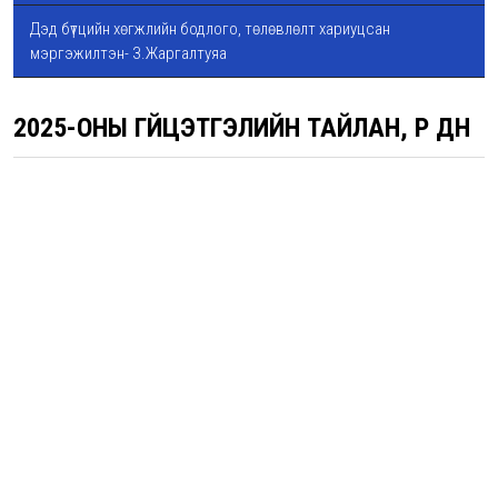
Дэд бүтцийн хөгжлийн бодлого, төлөвлөлт хариуцсан
мэргэжилтэн- З.Жаргалтуяа
2025-ОНЫ ГҮЙЦЭТГЭЛИЙН ТАЙЛАН, ҮР ДҮН