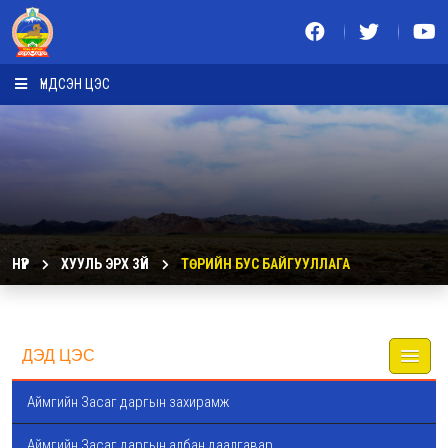
ҮНДСЭН ЦЭС
НҮҮР
ХУУЛЬ ЭРХ ЗҮЙ
ТӨРИЙН БУС БАЙГУУЛЛАГА
ДЭД ЦЭС
Аймгийн Засаг даргын захирамж
Аймгийн Засаг даргын албан даалгавар