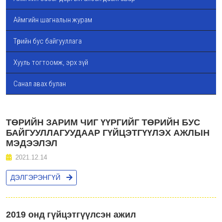
Аймгийн шагналын журам
Төрийн бус байгууллага
Хууль тогтоомж, эрх зүй
Санал авах булан
ТӨРИЙН ЗАРИМ ЧИГ ҮҮРГИЙГ ТӨРИЙН БУС
БАЙГУУЛЛАГУУДААР ГҮЙЦЭТГҮҮЛЭХ АЖЛЫН
МЭДЭЭЛЭЛ
2021.12.14
ДЭЛГЭРЭНГҮЙ
2019 онд гүйцэтгүүлсэн ажил