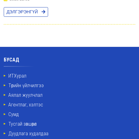
ДЭЛГЭРЭНГҮЙ
БУСАД
ИТХурал
Төрийн үйлчилгээ
Аялал жуулчлал
Агентлаг, хэлтэс
Сумд
Тусгай зөвшөөрөл
Дуудлага худалдаа