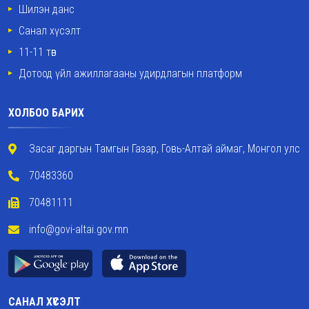
Шилэн данс
Санал хүсэлт
11-11 төв
Дотоод үйл ажиллагааны удирдлагын платформ
ХОЛБОО БАРИХ
Засаг даргын Тамгын Газар, Говь-Алтай аймаг, Монгол улс
70483360
70481111
info@govi-altai.gov.mn
САНАЛ ХҮСЭЛТ