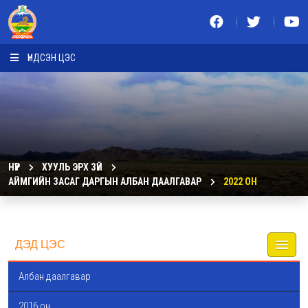
ҮНДСЭН ЦЭС
НҮҮР
ХУУЛЬ ЭРХ ЗҮЙ
АЙМГИЙН ЗАСАГ ДАРГЫН АЛБАН ДААЛГАВАР
2022 ОН
ДЭД ЦЭС
Албан даалгавар
2016 он