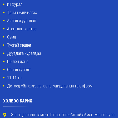
ИТХурал
Төрийн үйлчилгээ
Аялал жуулчлал
Агентлаг, хэлтэс
Сумд
Тусгай зөвшөөрөл
Дуудлага худалдаа
Шилэн данс
Санал хүсэлт
11-11 төв
Дотоод үйл ажиллагааны удирдлагын платформ
ХОЛБОО БАРИХ
Засаг даргын Тамгын Газар, Говь-Алтай аймаг, Монгол улс