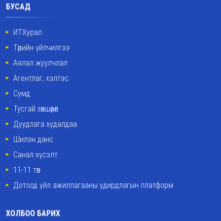
БУСАД
ИТХурал
Төрийн үйлчилгээ
Аялал жуулчлал
Агентлаг, хэлтэс
Сумд
Тусгай зөвшөөрөл
Дуудлага худалдаа
Шилэн данс
Санал хүсэлт
11-11 төв
Дотоод үйл ажиллагааны удирдлагын платформ
ХОЛБОО БАРИХ