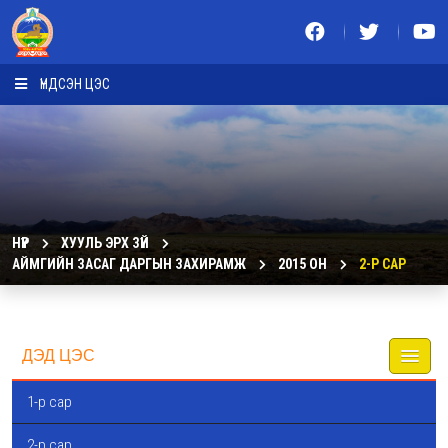
ҮНДСЭН ЦЭС
НҮҮР
ХУУЛЬ ЭРХ ЗҮЙ
АЙМГИЙН ЗАСАГ ДАРГЫН ЗАХИРАМЖ
2015 ОН
2-Р САР
ДЭД ЦЭС
1-р сар
2-р сар