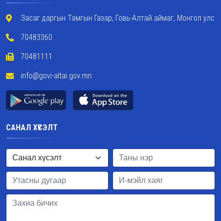
Засаг даргын Тамгын Газар, Говь-Алтай аймаг, Монгол улс
70483360
70481111
info@govi-altai.gov.mn
САНАЛ ХҮСЭЛТ