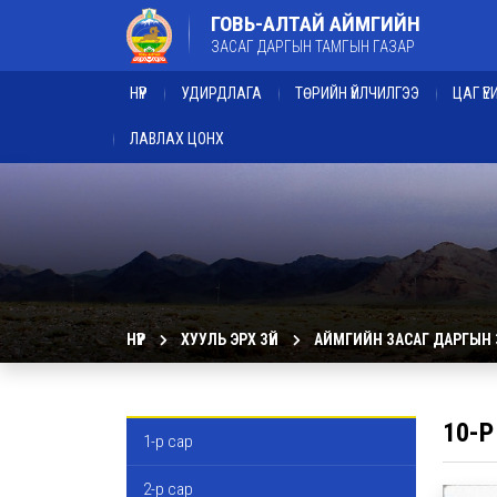
ГОВЬ-АЛТАЙ АЙМГИЙН
ЗАСАГ ДАРГЫН ТАМГЫН ГАЗАР
НҮҮР
УДИРДЛАГА
ТӨРИЙН ҮЙЛЧИЛГЭЭ
ЦАГ Ү
ЛАВЛАХ ЦОНХ
НҮҮР
ХУУЛЬ ЭРХ ЗҮЙ
АЙМГИЙН ЗАСАГ ДАРГЫН
10-Р
1-р сар
2-р сар