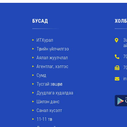
БУСАД
ХОЛБ
ИТХурал
З
а
Төрийн үйлчилгээ
7
Аялал жуулчлал
Агентлаг, хэлтэс
7
Сумд
i
Тусгай зөвшөөрөл
Дуудлага худалдаа
Шилэн данс
Санал хүсэлт
11-11 төв