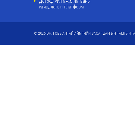
Дотоод үйл ажиллагааны
удирдлагын платформ
© 2026 ОН. ГОВЬ-АЛТАЙ АЙМГИЙН ЗАСАГ ДАРГЫН ТАМГЫН ГА