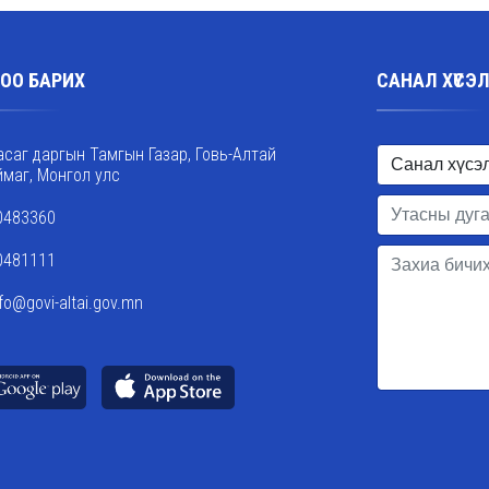
ОО БАРИХ
САНАЛ ХҮСЭ
асаг даргын Тамгын Газар, Говь-Алтай
ймаг, Монгол улс
0483360
0481111
nfo@govi-altai.gov.mn