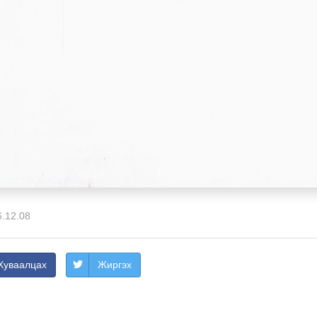
.12.08
Хуваалцах
Жиргэх