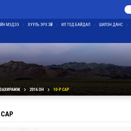
ЕИЙН МЭДЭЭ
ХУУЛЬ ЭРХ ЗҮЙ
ИЛ ТОД БАЙДАЛ
ШИЛЭН ДАНС
 ЗАХИРАМЖ
2016 ОН
10-Р САР
 САР