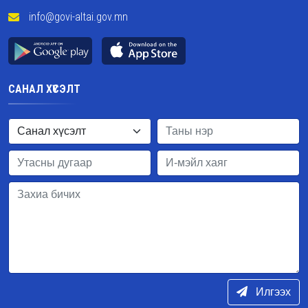
info@govi-altai.gov.mn
САНАЛ ХҮСЭЛТ
Илгээх