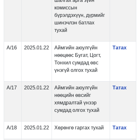
шалгах арга зүйн
комиссын
бүрэлдэхүүн, дүрмийг
шинэчлэн батлах
тухай
А/16
2025.01.22
Аймгийн аюулгүйн
Татах
нөөцөөс Бугат, Цогт,
Тонхил сумдад өвс
үнэгүй олгох тухай
А/17
2025.01.22
Аймгийн аюулгүйн
Татах
нөөцийн өвсийг
хямдралтай үнээр
сумдад олгох тухай
А/18
2025.01.22
Хөрөнгө гаргах тухай
Татах