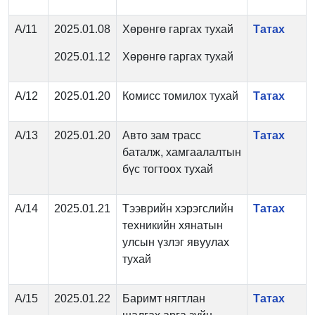
А/11
2025.01.08
Хөрөнгө гаргах тухай
Татах
2025.01.12
Хөрөнгө гаргах тухай
А/12
2025.01.20
Комисс томилох тухай
Татах
А/13
2025.01.20
Авто зам трасс
Татах
баталж, хамгаалалтын
бүс тогтоох тухай
А/14
2025.01.21
Тээврийн хэрэгслийн
Татах
техникийн хянатын
улсын үзлэг явуулах
тухай
А/15
2025.01.22
Баримт нягтлан
Татах