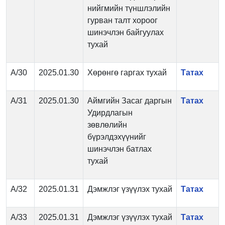
нийгмийн түншлэлийн
гурван талт хороог
шинэчлэн байгуулах
тухай
А/30
2025.01.30
Хөрөнгө гаргах тухай
Татах
А/31
2025.01.30
Аймгийн Засаг даргын
Татах
Удирдлагын
зөвлөлийн
бүрэлдэхүүнийг
шинэчлэн батлах
тухай
А/32
2025.01.31
Дэмжлэг үзүүлэх тухай
Татах
А/33
2025.01.31
Дэмжлэг үзүүлэх тухай
Татах