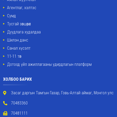
Агентлаг, хэлтэс
Сумд
Тусгай зөвшөөрөл
Дуудлага худалдаа
Шилэн данс
Санал хүсэлт
11-11 төв
Дотоод үйл ажиллагааны удирдлагын платформ
ХОЛБОО БАРИХ
Засаг даргын Тамгын Газар, Говь-Алтай аймаг, Монгол улс
70483360
70481111