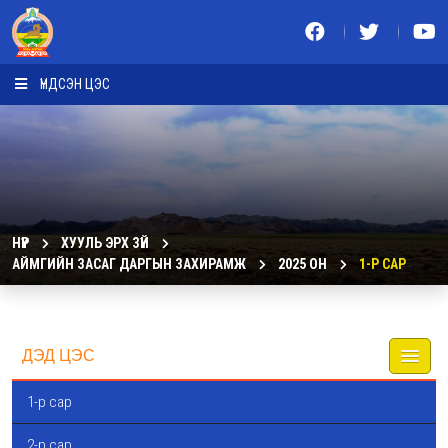
ҮНДСЭН ЦЭС
НҮҮР
ХУУЛЬ ЭРХ ЗҮЙ
АЙМГИЙН ЗАСАГ ДАРГЫН ЗАХИРАМЖ
2025 ОН
1-Р САР
ДЭД ЦЭС
1-р сар
2-р сар