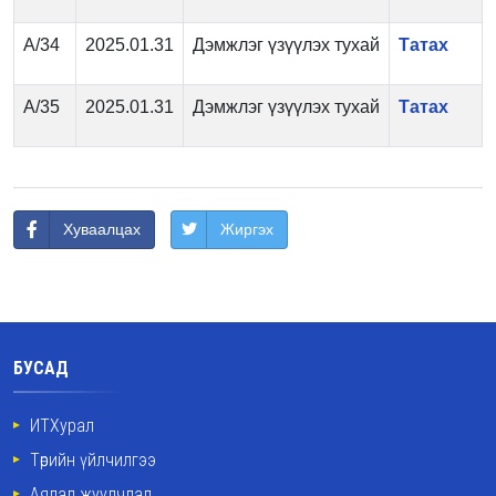
А/34
2025.01.31
Дэмжлэг үзүүлэх тухай
Татах
А/35
2025.01.31
Дэмжлэг үзүүлэх тухай
Татах
Хуваалцах
Жиргэх
БУСАД
ИТХурал
Төрийн үйлчилгээ
Аялал жуулчлал