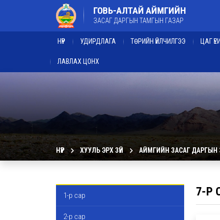
ГОВЬ-АЛТАЙ АЙМГИЙН
ЗАСАГ ДАРГЫН ТАМГЫН ГАЗАР
НҮҮР
УДИРДЛАГА
ТӨРИЙН ҮЙЛЧИЛГЭЭ
ЦАГ Ү
ЛАВЛАХ ЦОНХ
НҮҮР
ХУУЛЬ ЭРХ ЗҮЙ
АЙМГИЙН ЗАСАГ ДАРГЫН
7-Р 
1-р сар
2-р сар