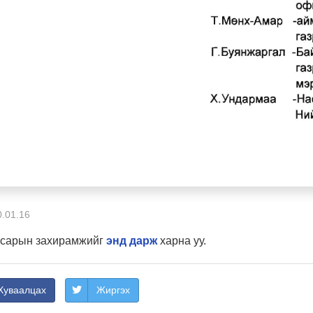
.01.16
р сарын захирамжийг
энд дарж
харна уу.
Хуваалцах
Жиргэх