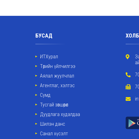
БУСАД
ХОЛБ
ИТХурал
З
а
Төрийн үйлчилгээ
7
Аялал жуулчлал
Агентлаг, хэлтэс
7
Сумд
i
Тусгай зөвшөөрөл
Дуудлага худалдаа
Шилэн данс
Санал хүсэлт