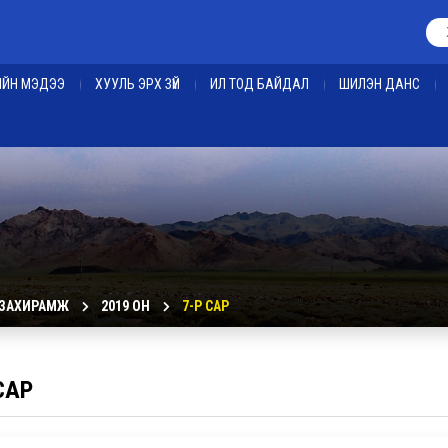
ЕИЙН МЭДЭЭ
ХУУЛЬ ЭРХ ЗҮЙ
ИЛ ТОД БАЙДАЛ
ШИЛЭН ДАНС
 ЗАХИРАМЖ
2019 ОН
7-Р САР
САР