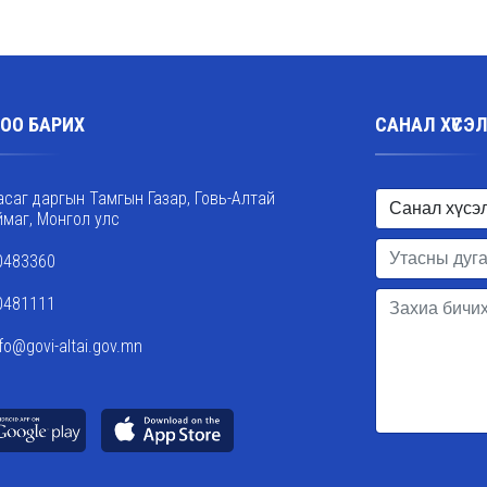
ОО БАРИХ
САНАЛ ХҮСЭ
асаг даргын Тамгын Газар, Говь-Алтай
ймаг, Монгол улс
0483360
0481111
nfo@govi-altai.gov.mn