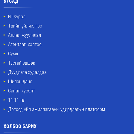
БУСАД
ИТХурал
Төрийн үйлчилгээ
Аялал жуулчлал
Агентлаг, хэлтэс
Сумд
Тусгай зөвшөөрөл
Дуудлага худалдаа
Шилэн данс
Санал хүсэлт
11-11 төв
Дотоод үйл ажиллагааны удирдлагын платформ
ХОЛБОО БАРИХ