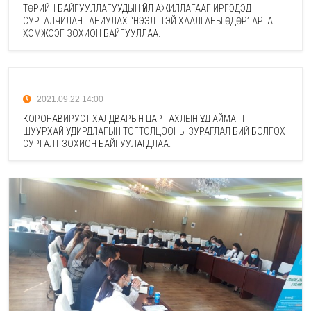
ТӨРИЙН БАЙГУУЛЛАГУУДЫН ҮЙЛ АЖИЛЛАГААГ ИРГЭДЭД
СУРТАЛЧИЛАН ТАНИУЛАХ “НЭЭЛТТЭЙ ХААЛГАНЫ ӨДӨР” АРГА
ХЭМЖЭЭГ ЗОХИОН БАЙГУУЛЛАА.
2021.09.22 14:00
КОРОНАВИРУСТ ХАЛДВАРЫН ЦАР ТАХЛЫН ҮЕД АЙМАГТ
ШУУРХАЙ УДИРДЛАГЫН ТОГТОЛЦООНЫ ЗУРАГЛАЛ БИЙ БОЛГОХ
СУРГАЛТ ЗОХИОН БАЙГУУЛАГДЛАА.