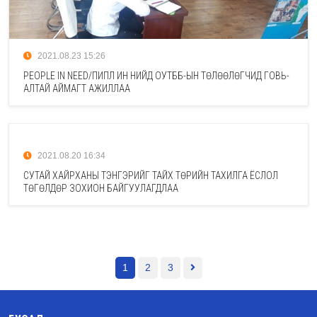
2021.08.23 15:26
PEOPLE IN NEED/ПИПЛ ИН НИЙД ОУТББ-ЫН ТӨЛӨӨЛӨГЧИД ГОВЬ-
АЛТАЙ АЙМАГТ АЖИЛЛАА
2021.08.20 16:34
СУТАЙ ХАЙРХАНЫ ТЭНГЭРИЙГ ТАЙХ ТӨРИЙН ТАХИЛГА ЁСЛОЛ
ТӨГӨЛДӨР ЗОХИОН БАЙГУУЛАГДЛАА
1
2
3