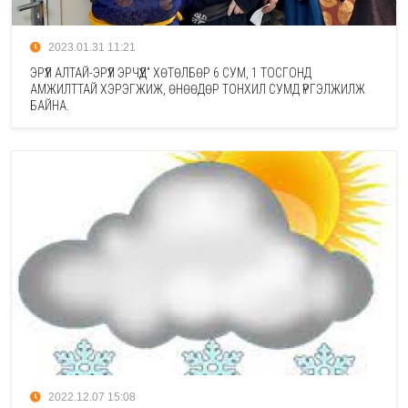
2023.01.31 11:21
ЭРҮҮЛ АЛТАЙ-ЭРҮҮЛ ЭРЧҮҮД” ХӨТӨЛБӨР 6 СУМ, 1 ТОСГОНД
АМЖИЛТТАЙ ХЭРЭГЖИЖ, ӨНӨӨДӨР ТОНХИЛ СУМД ҮРГЭЛЖИЛЖ
БАЙНА.
2022.12.07 15:08