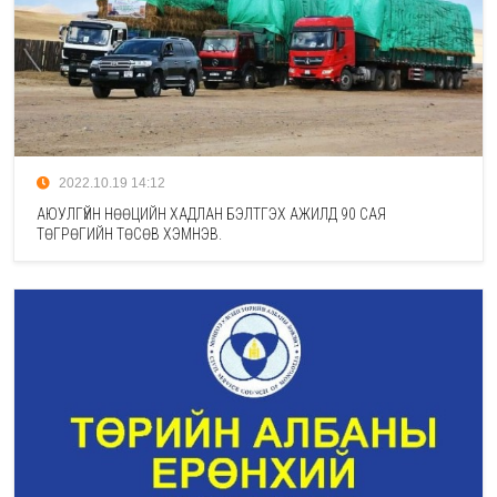
2022.10.19 14:12
АЮУЛГҮЙН НӨӨЦИЙН ХАДЛАН БЭЛТГЭХ АЖИЛД 90 САЯ
ТӨГРӨГИЙН ТӨСӨВ ХЭМНЭВ.