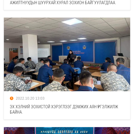
АЖИЛТНУУДЫН ШУУРХАЙ ХУРАЛ ЗОХИОН БАЙГУУЛАГДЛАА.
2022.10.20 13:03
ЭХ ХЭЛНИЙ ЗОХИСТОЙ ХЭРЭГЛЭЭГ ДЭМЖИХ АЯН ҮРГЭЛЖИЛЖ
БАЙНА.