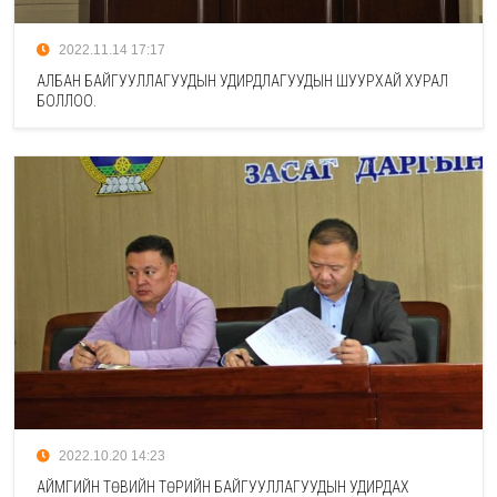
2022.11.14 17:17
АЛБАН БАЙГУУЛЛАГУУДЫН УДИРДЛАГУУДЫН ШУУРХАЙ ХУРАЛ
БОЛЛОО.
2022.10.20 14:23
АЙМГИЙН ТӨВИЙН ТӨРИЙН БАЙГУУЛЛАГУУДЫН УДИРДАХ