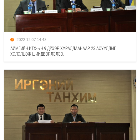
2022.12.07 14:48
АЙМГИЙН ИТХ-ЫН 9 ДҮГЭЭР ХУРАЛДААНААР 23 АСУУДЛЫГ
ХЭЛЭЛЦЭЖ ШИЙДВЭРЛЭЛЭЭ.