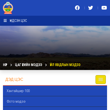
ҮНДСЭН ЦЭС
НҮҮР
ЦАГ ҮЕИЙН МЭДЭЭ
ҮЙЛ ЯВДЛЫН МЭДЭЭ
ДЭД ЦЭС
Хантайшир-100
Фото мэдээ