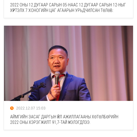
2022 ОНЫ 12 ДУГААР САРЫН 05-НААС 12 ДУГААР САРЫН 12-НЫГ
ХҮРТЭЛХ 7 ХОНОГИЙН ЦАГ АГААРЫН УРЬДЧИЛСАН ТӨЛӨВ:
2022.12.07 15:03
АЙМГИЙН ЗАСАГ ДАРГЫН ҮЙЛ АЖИЛЛАГААНЫ ХӨТӨЛБӨРИЙН
2022 ОНЫ ХЭРЭГЖИЛТ 91,7-ТАЙ ҮНЭЛЭГДЛЭЭ.