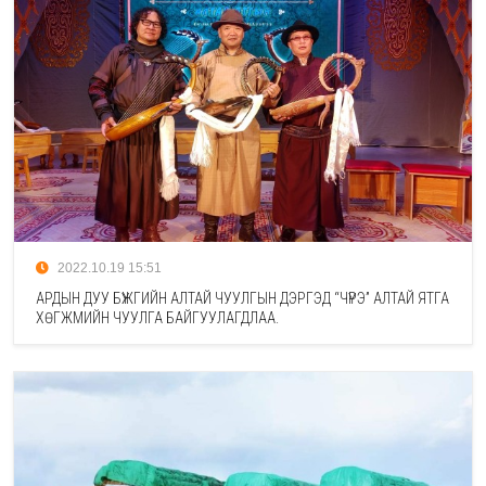
2022.10.19 15:51
АРДЫН ДУУ БҮЖГИЙН АЛТАЙ ЧУУЛГЫН ДЭРГЭД “ЧҮРЭ” АЛТАЙ ЯТГА
ХӨГЖМИЙН ЧУУЛГА БАЙГУУЛАГДЛАА.