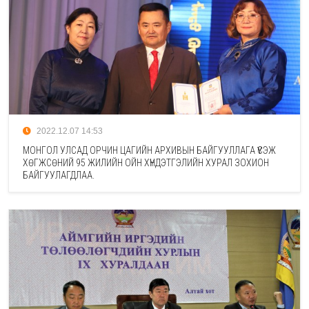
2022.12.07 14:53
МОНГОЛ УЛСАД ОРЧИН ЦАГИЙН АРХИВЫН БАЙГУУЛЛАГА ҮҮСЭЖ
ХӨГЖСӨНИЙ 95 ЖИЛИЙН ОЙН ХҮНДЭТГЭЛИЙН ХУРАЛ ЗОХИОН
БАЙГУУЛАГДЛАА.