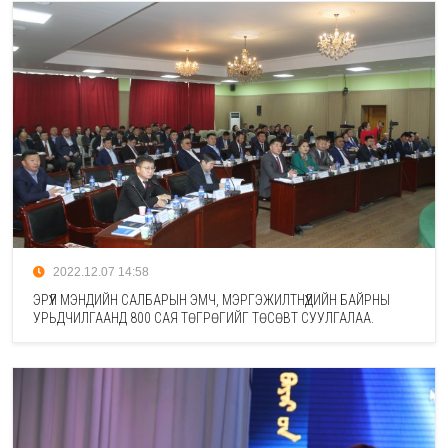
2022.12.07 14:58
ЭРҮҮЛ МЭНДИЙН САЛБАРЫН ЭМЧ, МЭРГЭЖИЛТНҮҮДИЙН БАЙРНЫ
УРЬДЧИЛГААНД 800 САЯ ТӨГРӨГИЙГ ТӨСӨВТ СУУЛГАЛАА.