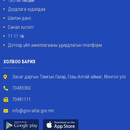
Тусгай зөвшөөрөл
Дуудлага худалдаа
Шилэн данс
Санал хүсэлт
11-11 төв
Дотоод үйл ажиллагааны удирдлагын платформ
ХОЛБОО БАРИХ
Засаг даргын Тамгын Газар, Говь-Алтай аймаг, Монгол улс
70483360
70481111
info@govi-altai.gov.mn