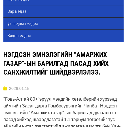
Зар мэдээ
үйл явдлын мэдээ
Видео мэдээ
НЭГДСЭН ЭМНЭЛЭГИЙН "АМАРЖИХ
ГАЗАР"-ЫН БАРИЛГАД ПАСАД ХИЙХ
САНХҮҮЖИЛТИЙГ ШИЙДВЭРЛЭЛЭЭ.
2026.01.15
"Говь-Алтай 80+"эрүүл мэндийн хөтөлбөрийн хүрээнд
аймгийн Засаг дарга Гомбосүрэнгийн Чинбат Нэгдсэн
эмнэлэгийн "Амаржих газар"-ын барилгад дулаалгын
пасад хийхэд шаардлагатай 1.1 тэрбум төгрөгийг тус
аймгийн нутаг дэвсгэрт үйл ажиллагаа явуулж буй Хан-