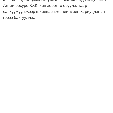
Алтай ресурс ХХК -ийн хөрөнгө оруулалтаар
санхүүжүүлэхээр шийдвэрлэж, нийгмийн хариуцлагын
гэрээ байгууллаа.