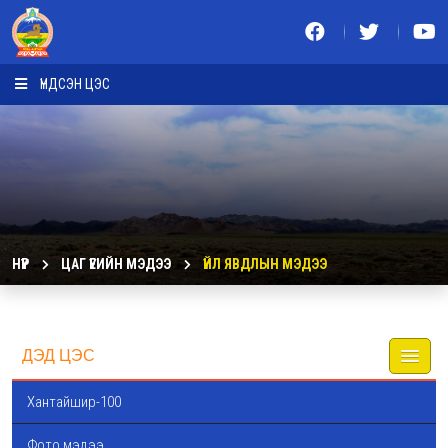
ҮНДСЭН ЦЭС
НҮҮР
ЦАГ ҮЕИЙН МЭДЭЭ
ҮЙЛ ЯВДЛЫН МЭДЭЭ
ДЭД ЦЭС
Хантайшир-100
Фото мэдээ