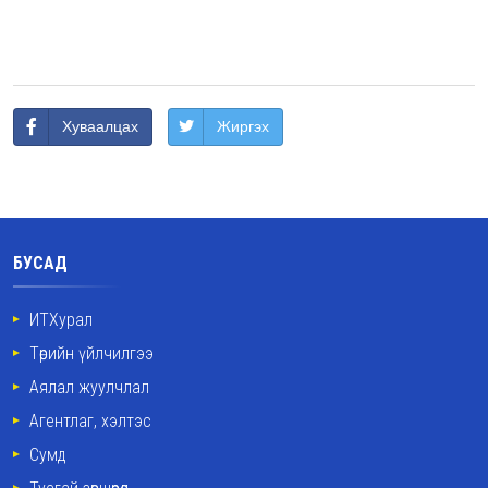
Хуваалцах
Жиргэх
БУСАД
ИТХурал
Төрийн үйлчилгээ
Аялал жуулчлал
Агентлаг, хэлтэс
Сумд