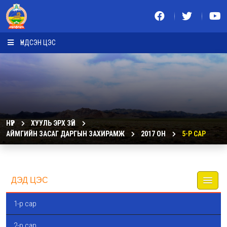
ҮНДСЭН ЦЭС
НҮҮР
ХУУЛЬ ЭРХ ЗҮЙ
АЙМГИЙН ЗАСАГ ДАРГЫН ЗАХИРАМЖ
2017 ОН
5-Р САР
ДЭД ЦЭС
1-р сар
2-р сар