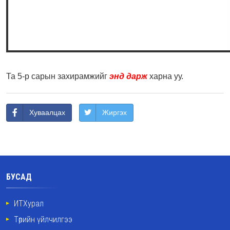
Та 5-р сарын захирамжийг
энд дарж
харна уу.
Хуваалцах
Жиргэх
БУСАД
ИТХурал
Төрийн үйлчилгээ