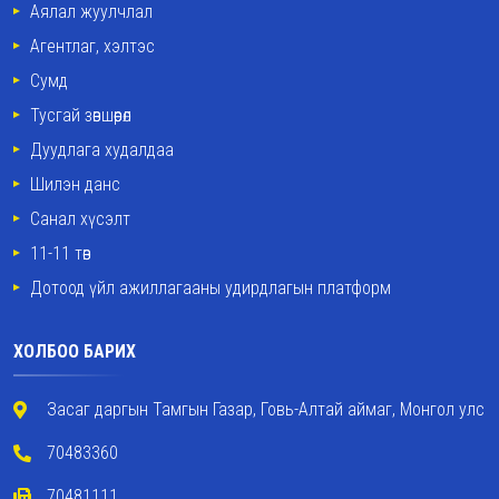
Аялал жуулчлал
Агентлаг, хэлтэс
Сумд
Тусгай зөвшөөрөл
Дуудлага худалдаа
Шилэн данс
Санал хүсэлт
11-11 төв
Дотоод үйл ажиллагааны удирдлагын платформ
ХОЛБОО БАРИХ
Засаг даргын Тамгын Газар, Говь-Алтай аймаг, Монгол улс
70483360
70481111