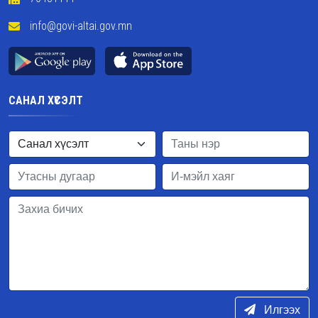
info@govi-altai.gov.mn
САНАЛ ХҮСЭЛТ
Илгээх