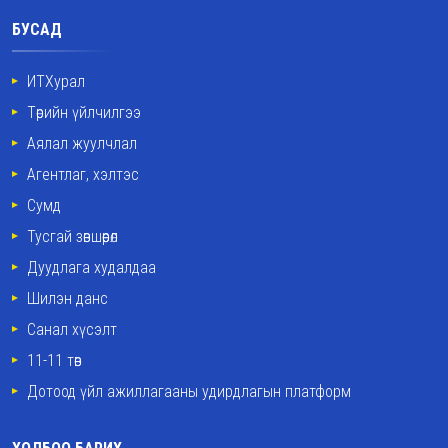
БУСАД
ИТХурал
Төрийн үйлчилгээ
Аялал жуулчлал
Агентлаг, хэлтэс
Сумд
Тусгай зөвшөөрөл
Дуудлага худалдаа
Шилэн данс
Санал хүсэлт
11-11 төв
Дотоод үйл ажиллагааны удирдлагын платформ