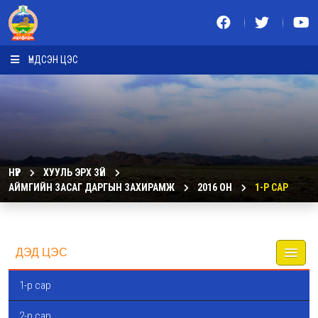
ҮНДСЭН ЦЭС
НҮҮР
ХУУЛЬ ЭРХ ЗҮЙ
АЙМГИЙН ЗАСАГ ДАРГЫН ЗАХИРАМЖ
2016 ОН
1-Р САР
ДЭД ЦЭС
1-р сар
2-р сар