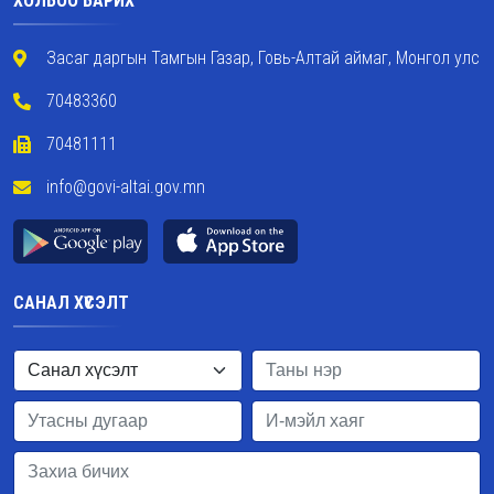
ХОЛБОО БАРИХ
Засаг даргын Тамгын Газар, Говь-Алтай аймаг, Монгол улс
70483360
70481111
info@govi-altai.gov.mn
САНАЛ ХҮСЭЛТ