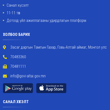
Санал хүсэлт
11-11 төв
Дотоод үйл ажиллагааны удирдлагын платформ
ХОЛБОО БАРИХ
Засаг даргын Тамгын Газар, Говь-Алтай аймаг, Монгол улс
70483360
70481111
info@govi-altai.gov.mn
САНАЛ ХҮСЭЛТ