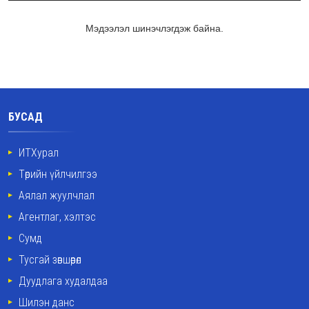
Мэдээлэл шинэчлэгдэж байна.
БУСАД
ИТХурал
Төрийн үйлчилгээ
Аялал жуулчлал
Агентлаг, хэлтэс
Сумд
Тусгай зөвшөөрөл
Дуудлага худалдаа
Шилэн данс