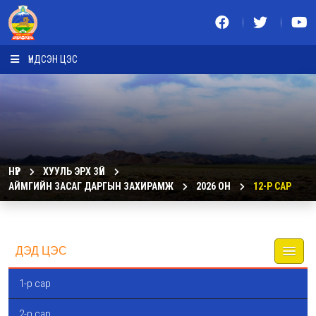
ҮНДСЭН ЦЭС
НҮҮР
ХУУЛЬ ЭРХ ЗҮЙ
АЙМГИЙН ЗАСАГ ДАРГЫН ЗАХИРАМЖ
2026 ОН
12-Р САР
ДЭД ЦЭС
1-р сар
2-р сар