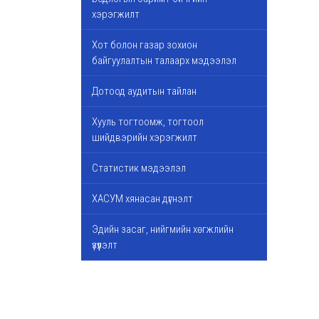
хэрэгжилт
Хот болон газар зохион
байгуулалтын талаарх мэдээлэл
Дотоод аудитын тайлан
Хууль тогтоомж, тогтоол
шийдвэрийн хэрэгжилт
Статистик мэдээлэл
ХАСУМ хянасан дүгнэлт
Эдийн засаг, нийгмийн хөгжлийн
үзүүлэлт