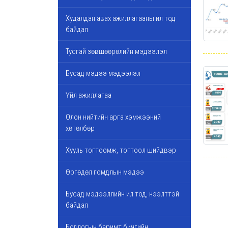
Худалдан авах ажиллагааны ил тод
байдал
Тусгай зөвшөөрөлийн мэдээлэл
Бусад мэдээ мэдээлэл
Үйл ажиллагаа
Олон нийтийн арга хэмжээний
хөтөлбөр
Хууль тогтоомж, тогтоол шийдвэр
Өргөдөл гомдлын мэдээ
Бусад мэдээллийн ил тод, нээлттэй
байдал
Бодлогын баримт бичгийн