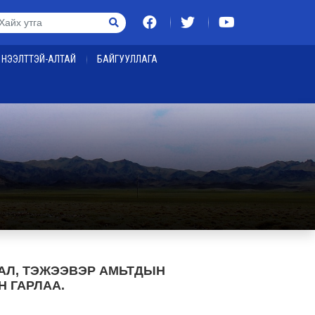
НЭЭЛТТЭЙ-АЛТАЙ
БАЙГУУЛЛАГА
АЛ, ТЭЖЭЭВЭР АМЬТДЫН
 ГАРЛАА.