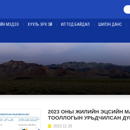
ЕИЙН МЭДЭЭ
ХУУЛЬ ЭРХ ЗҮЙ
ИЛ ТОД БАЙДАЛ
ШИЛЭН ДАНС
2023 ОНЫ ЖИЛИЙН ЭЦСИЙН М
ТООЛЛОГЫН УРЬДЧИЛСАН ДҮН
2023.12.28