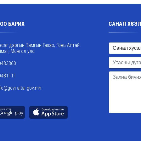
ОО БАРИХ
САНАЛ ХҮСЭ
асаг даргын Тамгын Газар, Говь-Алтай
ймаг, Монгол улс
0483360
0481111
nfo@govi-altai.gov.mn