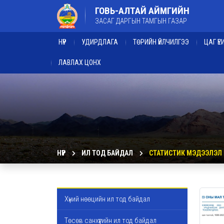
ГОВЬ-АЛТАЙ АЙМГИЙН
ЗАСАГ ДАРГЫН ТАМГЫН ГАЗАР
НҮҮР
УДИРДЛАГА
ТӨРИЙН ҮЙЛЧИЛГЭЭ
ЦАГ Ү
ЛАВЛАХ ЦОНХ
НҮҮР
ИЛ ТОД БАЙДАЛ
СТАТИСТИК МЭДЭЭЛЭЛ
Хүний нөөцийн ил тод байдал
Төсөв санхүүгийн ил тод байдал