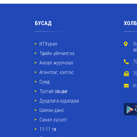
БУСАД
ХОЛБ
ИТХурал
З
а
Төрийн үйлчилгээ
7
Аялал жуулчлал
Агентлаг, хэлтэс
7
Сумд
i
Тусгай зөвшөөрөл
Дуудлага худалдаа
Шилэн данс
Санал хүсэлт
11-11 төв