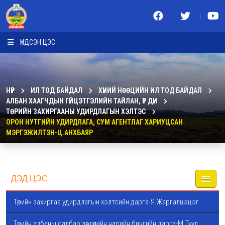
ҮНДСЭН ЦЭС
НҮҮР
ИЛ ТОД БАЙДАЛ
ХҮНИЙ НӨӨЦИЙН ИЛ ТОД БАЙДАЛ
АЛБАН ХААГЧДЫН ГҮЙЦЭТГЭЛИЙН ТАЙЛАН, ҮР ДҮН
ТӨРИЙН ЗАХИРГААНЫ УДИРДЛАГЫН ХЭЛТЭС
ОРОН НУТГИЙН УДИРДЛАГА, СУМ АГЕНТЛАГ ХАРИУЦСАН
МЭРГЭЖИЛТЭН-Ц.АНХБАЯР
ДЭД ЦЭС
Төрийн захиргаа удирдлагын хэлтсийн дарга-Я.Жаргалцэцэг
Төрийн албаны салбар зөвлөлийн нарийн бичгийн дарга-М.Туул