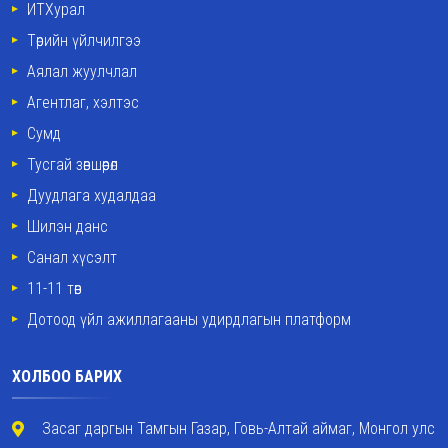
ИТХурал
Төрийн үйлчилгээ
Аялал жуулчлал
Агентлаг, хэлтэс
Сумд
Тусгай зөвшөөрөл
Дуудлага худалдаа
Шилэн данс
Санал хүсэлт
11-11 төв
Дотоод үйл ажиллагааны удирдлагын платформ
ХОЛБОО БАРИХ
Засаг даргын Тамгын Газар, Говь-Алтай аймаг, Монгол улс