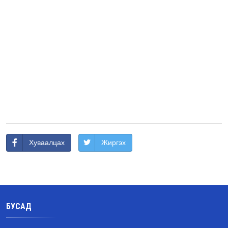
Хуваалцах
Жиргэх
БУСАД