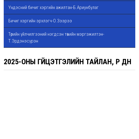
Үндэсний бичиг хэргийн ажилтан-Б.Ариунбулаг
Бичиг хэргийн эрхлэгч-О.Зээрээ
Төрийн үйлчилгээний нэгдсэн төвийн мэргэжилтэн-
Т.Эрдэнэсүрэн
2025-ОНЫ ГҮЙЦЭТГЭЛИЙН ТАЙЛАН, ҮР ДҮН