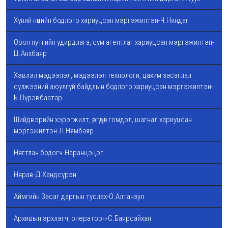
Хүний нөөцийн бодлого хариуцсан мэргэжилтэн-Ч.Няндаг
Орон нутгийн удирдлага, сум агентлаг хариуцсан мэргэжилтэн-
Ц.Анхбаяр
Хэвлэл мэдээлэл, мэдээлэл технологи, цахим засаглал
сүлжээний аюулгүй байдлын бодлого хариуцсан мэргэжилтэн-
Б.Пүрэвбаатар
Шийдвэрийн хэрэгжилт, өргөдөл гомдол, шагнал хариуцсан
мэргэжилтэн-Л.Нямбаяр
Нягтлан бодогч-Наранцэцэг
Нярав-Д.Хандсүрэн
Аймгийн Засаг даргын туслах-О.Алтанзул
Архивын эрхлэгч, операторч-С.Баярсайхан