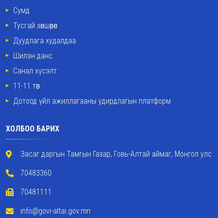
Сумд
Тусгай зөвшөөрөл
Дуудлага худалдаа
Шилэн данс
Санал хүсэлт
11-11 төв
Дотоод үйл ажиллагааны удирдлагын платформ
ХОЛБОО БАРИХ
Засаг даргын Тамгын Газар, Говь-Алтай аймаг, Монгол улс
70483360
70481111
info@govi-altai.gov.mn