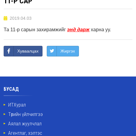
11-Р САР
2019.04.03
Та 11-р сарын захирамжийг
энд дарж
харна уу.
Хуваалцах
Жиргэх
БУСАД
ИТХурал
Төрийн үйлчилгээ
Аялал жуулчлал
Агентлаг, хэлтэс