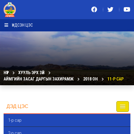
ҮНДСЭН ЦЭС
НҮҮР
ХУУЛЬ ЭРХ ЗҮЙ
АЙМГИЙН ЗАСАГ ДАРГЫН ЗАХИРАМЖ
2018 ОН
11-Р САР
ДЭД ЦЭС
1-р сар
2-р сар