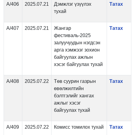
А/406
2025.07.21
Дэмжлэг үзүүлэх
Татах
тухай
А/407
2025.07.21
Жангар
Татах
фестиваль-2025
залуучуудын нэгдсэн
арга хэмжээг зохион
байгуулах ажлын
хэсэг байгуулах тухай
А/408
2025.07.22
Төв суурин газрын
Татах
өвөлжилтийн
бэлтгэлийг хангах
ажлыг хэсэг
байгуулах тухай
А/409
2025.07.22
Комисс томилох тухай
Татах