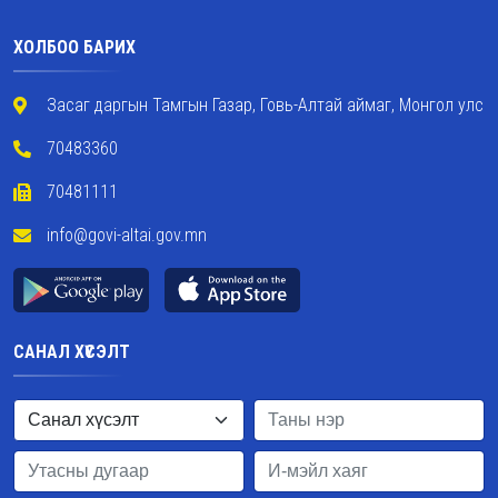
ХОЛБОО БАРИХ
Засаг даргын Тамгын Газар, Говь-Алтай аймаг, Монгол улс
70483360
70481111
info@govi-altai.gov.mn
САНАЛ ХҮСЭЛТ