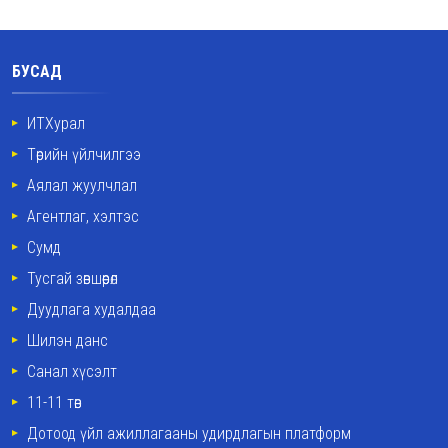
БУСАД
ИТХурал
Төрийн үйлчилгээ
Аялал жуулчлал
Агентлаг, хэлтэс
Сумд
Тусгай зөвшөөрөл
Дуудлага худалдаа
Шилэн данс
Санал хүсэлт
11-11 төв
Дотоод үйл ажиллагааны удирдлагын платформ