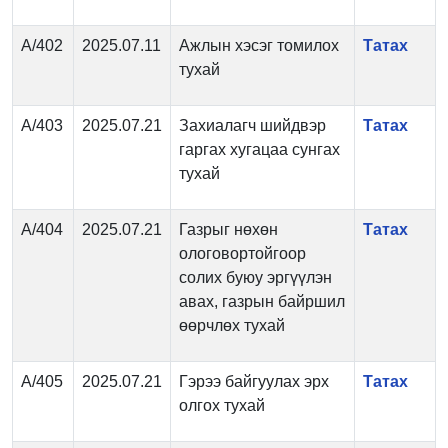
А/402
2025.07.11
Ажлын хэсэг томилох
Татах
тухай
А/403
2025.07.21
Захиалагч шийдвэр
Татах
гаргах хугацаа сунгах
тухай
А/404
2025.07.21
Газрыг нөхөн
Татах
ологовортойгоор
солих буюу эргүүлэн
авах, газрын байршил
өөрчлөх тухай
А/405
2025.07.21
Гэрээ байгуулах эрх
Татах
олгох тухай