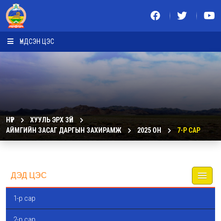
ҮНДСЭН ЦЭС
НҮҮР
ХУУЛЬ ЭРХ ЗҮЙ
АЙМГИЙН ЗАСАГ ДАРГЫН ЗАХИРАМЖ
2025 ОН
7-Р САР
ДЭД ЦЭС
1-р сар
2-р сар