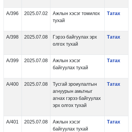
А/396
2025.07.02
Ажлын хэсэг томилох
Татах
тухай
А/398
2025.07.08
Гэрээ байгуулах эрх
Татах
олгох тухай
А/399
2025.07.08
Ажлын хэсэг
Татах
байгуулах тухай
А/400
2025.07.08
Тусгай зроиулалтын
Татах
агнуурын амьтныг
агнах гэрээ байгуулах
эрх олгох тухай
А/401
2025.07.08
Ажлын хэсэг
Татах
байгуулах тухай