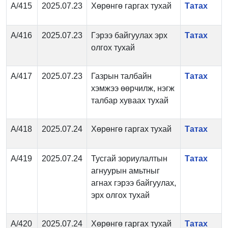
А/415
2025.07.23
Хөрөнгө гаргах тухай
Татах
А/416
2025.07.23
Гэрээ байгуулах эрх
Татах
олгох тухай
А/417
2025.07.23
Газрын талбайн
Татах
хэмжээ өөрчилж, нэгж
талбар хуваах тухай
А/418
2025.07.24
Хөрөнгө гаргах тухай
Татах
А/419
2025.07.24
Тусгай зориулалтын
Татах
агнуурын амьтныг
агнах гэрээ байгуулах,
эрх олгох тухай
А/420
2025.07.24
Хөрөнгө гаргах тухай
Татах