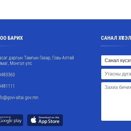
ОО БАРИХ
САНАЛ ХҮСЭ
асаг даргын Тамгын Газар, Говь-Алтай
ймаг, Монгол улс
0483360
0481111
nfo@govi-altai.gov.mn