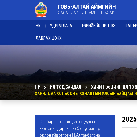
ГОВЬ-АЛТАЙ АЙМГИЙН
ЗАСАГ ДАРГЫН ТАМГЫН ГАЗАР
НҮҮР
УДИРДЛАГА
ТӨРИЙН ҮЙЛЧИЛГЭЭ
ЦАГ Ү
ЛАВЛАХ ЦОНХ
НҮҮР
ИЛ ТОД БАЙДАЛ
ХҮНИЙ НӨӨЦИЙН ИЛ ТО
ХАРИЛЦАА ХОЛБООНЫ ХЯНАЛТЫН УЛСЫН БАЙЦААГЧ
2025
Салбарын хяналт, зохицуулалтын
хэлтсийн даргын албан үүргийг түр
орлон гүйцэтгэгч-Н.Алтанбагана