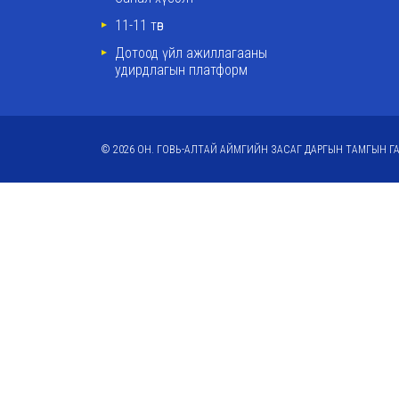
11-11 төв
Дотоод үйл ажиллагааны
удирдлагын платформ
© 2026 ОН. ГОВЬ-АЛТАЙ АЙМГИЙН ЗАСАГ ДАРГЫН ТАМГЫН ГА