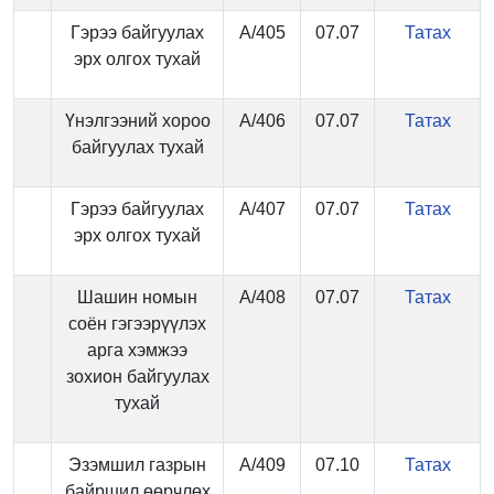
Гэрээ байгуулах
А/405
07.07
Татах
эрх олгох тухай
Үнэлгээний хороо
А/406
07.07
Татах
байгуулах тухай
Гэрээ байгуулах
А/407
07.07
Татах
эрх олгох тухай
Шашин номын
А/408
07.07
Татах
соён гэгээрүүлэх
арга хэмжээ
зохион байгуулах
тухай
Эзэмшил газрын
А/409
07.10
Татах
байршил өөрчлөх