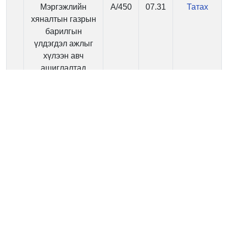
Мэргэжлийн
А/450
07.31
Татах
хяналтын газрын
барилгын
үлдэгдэл ажлыг
хүлээн авч
ашиглалтад
оруулах комисс
томилох тухай
Хуваалцах
Жиргэх