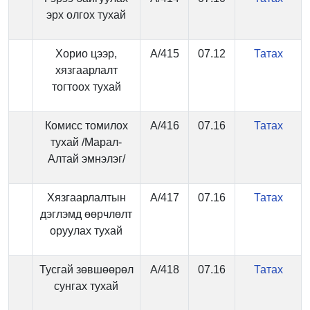
эрх олгох тухай
Хорио цээр,
А/415
07.12
Татах
хязгаарлалт
тогтоох тухай
Комисс томилох
А/416
07.16
Татах
тухай /Марал-
Алтай эмнэлэг/
Хязгаарлалтын
А/417
07.16
Татах
дэглэмд өөрчлөлт
оруулах тухай
Тусгай зөвшөөрөл
А/418
07.16
Татах
сунгах тухай