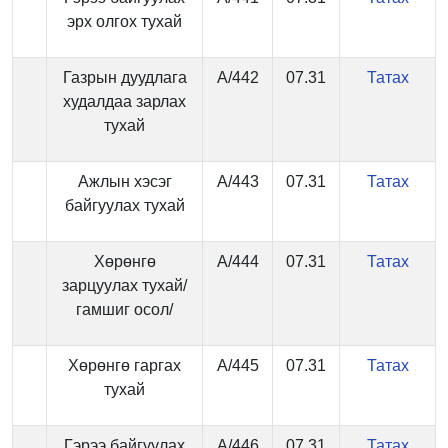
эрх олгох тухай
Газрын дуудлага
А/442
07.31
Татах
худалдаа зарлах
тухай
Ажлын хэсэг
А/443
07.31
Татах
байгуулах тухай
Хөрөнгө
А/444
07.31
Татах
зарцуулах тухай/
гамшиг осол/
Хөрөнгө гаргах
А/445
07.31
Татах
тухай
Гэрээ байгуулах
А/446
07.31
Татах