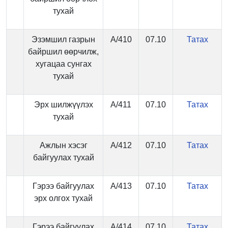
тухай
Эзэмшил газрын
А/410
07.10
Татах
байршил өөрчилж,
хугацаа сунгах
тухай
Эрх шилжүүлэх
А/411
07.10
Татах
тухай
Ажлын хэсэг
А/412
07.10
Татах
байгуулах тухай
Гэрээ байгуулах
А/413
07.10
Татах
эрх олгох тухай
Гэрээ байгуулах
А/414
07.10
Татах