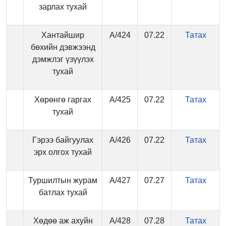
зарлах тухай
Хантайшир
А/424
07.22
Татах
бөхийн дэвжээнд
дэмжлэг үзүүлэх
тухай
Хөрөнгө гаргах
А/425
07.22
Татах
тухай
Гэрээ байгуулах
А/426
07.22
Татах
эрх олгох тухай
Туршилтын журам
А/427
07.27
Татах
батлах тухай
Хөдөө аж ахуйн
А/428
07.28
Татах