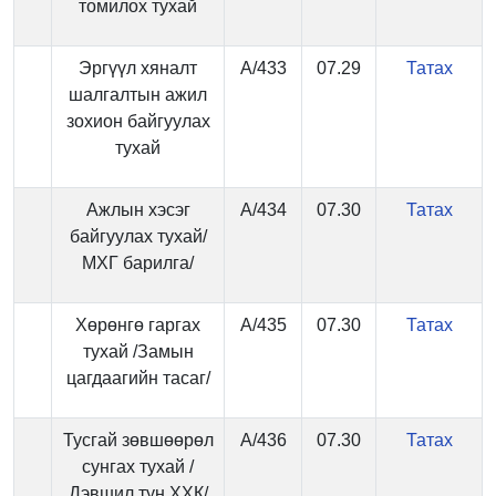
томилох тухай
Эргүүл хяналт
А/433
07.29
Татах
шалгалтын ажил
зохион байгуулах
тухай
Ажлын хэсэг
А/434
07.30
Татах
байгуулах тухай/
МХГ барилга/
Хөрөнгө гаргах
А/435
07.30
Татах
тухай /Замын
цагдаагийн тасаг/
Тусгай зөвшөөрөл
А/436
07.30
Татах
сунгах тухай /
Дэвшил тун ХХК/