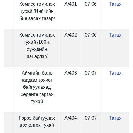
Комисс томилох
А/401
07.06
Татах
тухай /Нийтийн
бие засах газар/
Комисс томилох
А/402
07.06
Татах
тухай /100-н
хүүхдийн
цэцэрлэг/
Аймгийн баяр
А/403
07.07
Татах
наадам зохион
байгуулахад
хөрөнгө гаргах
тухай
Гэрээ байгуулах
А/404
07.07
Татах
эрх олгох тухай