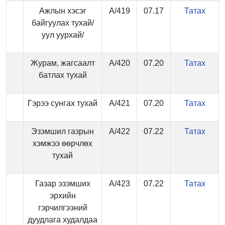
Ажлын хэсэг
А/419
07.17
Татах
байгуулах тухай/
уул уурхай/
Журам, жагсаалт
А/420
07.20
Татах
батлах тухай
Гэрээ сунгах тухай
А/421
07.20
Татах
Эзэмшил газрын
А/422
07.22
Татах
хэмжээ өөрчлөх
тухай
Газар эзэмших
А/423
07.22
Татах
эрхийн
гэрчилгээний
дуудлага худалдаа