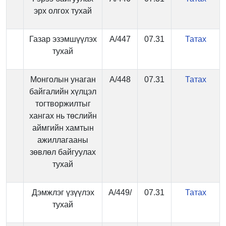
эрх олгох тухай
Газар эзэмшүүлэх
А/447
07.31
Татах
тухай
Монголын унаган
А/448
07.31
Татах
байгалийн хүлцэл
тогтворжилтыг
хангах нь төслийн
аймгийн хамтын
ажиллагааны
зөвлөл байгуулах
тухай
Дэмжлэг үзүүлэх
А/449/
07.31
Татах
тухай