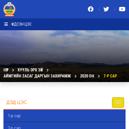
ҮНДСЭН ЦЭС
НҮҮР
ХУУЛЬ ЭРХ ЗҮЙ
АЙМГИЙН ЗАСАГ ДАРГЫН ЗАХИРАМЖ
2020 ОН
7-Р САР
ДЭД ЦЭС
1-р сар
2-р сар