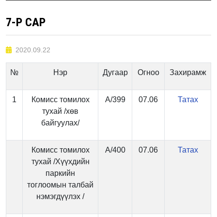
7-Р САР
2020.09.22
№
Нэр
Дугаар
Огноо
Захирамж
1
Комисс томилох
А/399
07.06
Татах
тухай /хөв
байгуулах/
Комисс томилох
А/400
07.06
Татах
тухай /Хүүхдийн
паркийн
тоглоомын талбай
нэмэгдүүлэх /