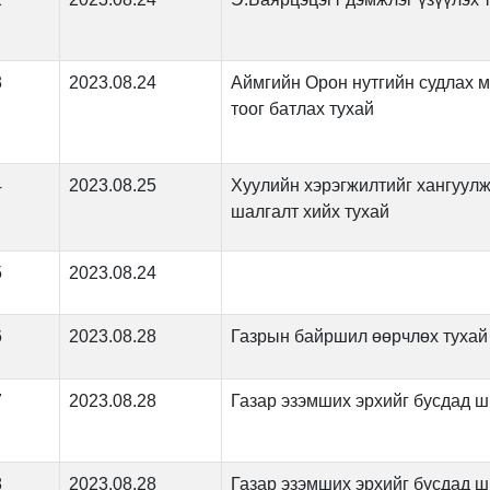
3
2023.08.24
Аймгийн Орон нутгийн судлах м
тоог батлах тухай
4
2023.08.25
Хуулийн хэрэгжилтийг хангуулж
шалгалт хийх тухай
5
2023.08.24
6
2023.08.28
Газрын байршил өөрчлөх тухай
7
2023.08.28
Газар эзэмших эрхийг бусдад ш
8
2023.08.28
Газар эзэмших эрхийг бусдад ш