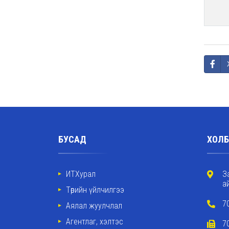
БУСАД
ХОЛБ
ИТХурал
З
а
Төрийн үйлчилгээ
7
Аялал жуулчлал
Агентлаг, хэлтэс
7