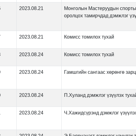
6
2023.08.21
Монголын Мастеруудын спорты
оролцох тамирчдад дэмжлэг үзү
7
2023.08.21
Комисс томилох тухай
8
2023.08.24
Комисс томилох тухай
9
2023.08.24
Гамшгийн сангаас хөрөнгө зарц
0
2023.08.24
П.Хуланд дэмжлэг үзүүлэх туха
1
2023.08.24
Ч.Хажидсүрэнд дэмжлэг үзүүлэх
2
2023.08.24
Э.Баярцэцэгт дэмжлэг үзүүлэх 