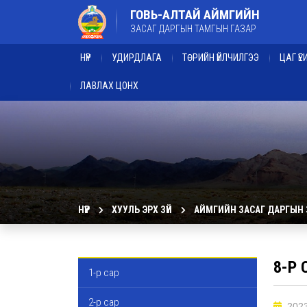
ГОВЬ-АЛТАЙ АЙМГИЙН
ЗАСАГ ДАРГЫН ТАМГЫН ГАЗАР
НҮҮР
УДИРДЛАГА
ТӨРИЙН ҮЙЛЧИЛГЭЭ
ЦАГ Ү
ЛАВЛАХ ЦОНХ
НҮҮР
ХУУЛЬ ЭРХ ЗҮЙ
АЙМГИЙН ЗАСАГ ДАРГЫН
8-Р 
1-р сар
2-р сар
2023