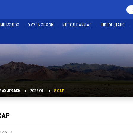
ЕИЙН МЭДЭЭ
ХУУЛЬ ЭРХ ЗҮЙ
ИЛ ТОД БАЙДАЛ
ШИЛЭН ДАНС
 ЗАХИРАМЖ
2023 ОН
8 САР
САР
.09.11