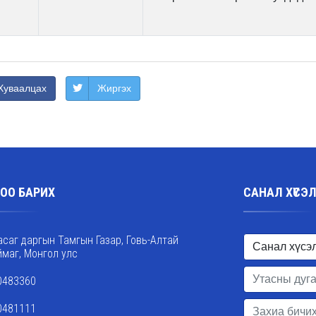
Хуваалцах
Жиргэх
ОО БАРИХ
САНАЛ ХҮСЭ
асаг даргын Тамгын Газар, Говь-Алтай
ймаг, Монгол улс
0483360
0481111