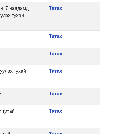
н 7 наадамд
Татах
үлэх тухай
Татах
Татах
уулах тухай
Татах
й
Татах
 тухай
Татах
тухай
Татах