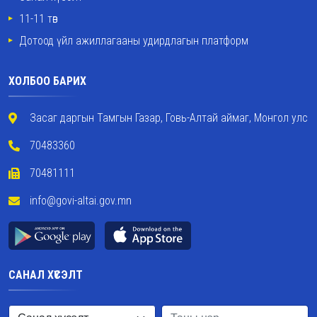
11-11 төв
Дотоод үйл ажиллагааны удирдлагын платформ
ХОЛБОО БАРИХ
Засаг даргын Тамгын Газар, Говь-Алтай аймаг, Монгол улс
70483360
70481111
info@govi-altai.gov.mn
САНАЛ ХҮСЭЛТ