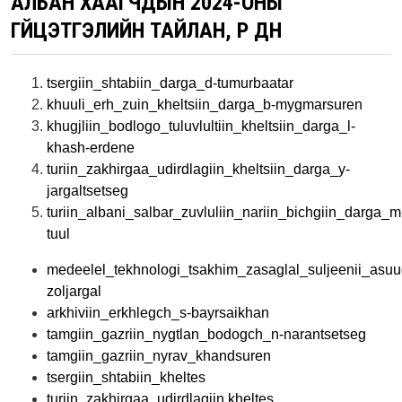
АЛБАН ХААГЧДЫН 2024-ОНЫ
ГҮЙЦЭТГЭЛИЙН ТАЙЛАН, ҮР ДҮН
tsergiin_shtabiin_darga_d-tumurbaatar
khuuli_erh_zuin_kheltsiin_darga_b-mygmarsuren
khugjliin_bodlogo_tuluvlultiin_kheltsiin_darga_l-
khash-erdene
turiin_zakhirgaa_udirdlagiin_kheltsiin_darga_y-
jargaltsetseg
turiin_albani_salbar_zuvluliin_nariin_bichgiin_darga_m
tuul
medeelel_tekhnologi_tsakhim_zasaglal_suljeenii_asuu
zoljargal
arkhiviin_erkhlegch_s-bayrsaikhan
tamgiin_gazriin_nygtlan_bodogch_n-narantsetseg
tamgiin_gazriin_nyrav_khandsuren
tsergiin_shtabiin_kheltes
turiin_zakhirgaa_udirdlagiin kheltes