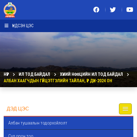
ҮНДСЭН ЦЭС
НҮҮР
ИЛ ТОД БАЙДАЛ
ХҮНИЙ НӨӨЦИЙН ИЛ ТОД БАЙДАЛ
АЛБАН ХААГЧДЫН ГҮЙЦЭТГЭЛИЙН ТАЙЛАН, ҮР ДҮН-2024 ОН
ДЭД ЦЭС
Албан тушаалын тодорхойлолт
Сул орон тоо