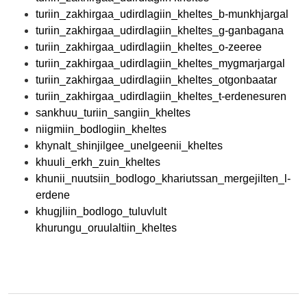
turiin_zakhirgaa_udirdlagiin_kheltes_b-munkhjargal
turiin_zakhirgaa_udirdlagiin_kheltes_g-ganbagana
turiin_zakhirgaa_udirdlagiin_kheltes_o-zeeree
turiin_zakhirgaa_udirdlagiin_kheltes_mygmarjargal
turiin_zakhirgaa_udirdlagiin_kheltes_otgonbaatar
turiin_zakhirgaa_udirdlagiin_kheltes_t-erdenesuren
sankhuu_turiin_sangiin_kheltes
niigmiin_bodlogiin_kheltes
khynalt_shinjilgee_unelgeenii_kheltes
khuuli_erkh_zuin_kheltes
khunii_nuutsiin_bodlogo_khariutssan_mergejilten_l-
erdene
khugjliin_bodlogo_tuluvlult
khurungu_oruulaltiin_kheltes