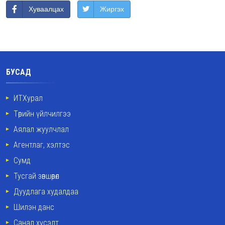
Хуваалцах
Жиргэх
БУСАД
ИТХурал
Төрийн үйлчилгээ
Аялал жуулчлал
Агентлаг, хэлтэс
Сумд
Тусгай зөвшөөрөл
Дуудлага худалдаа
Шилэн данс
Санал хүсэлт