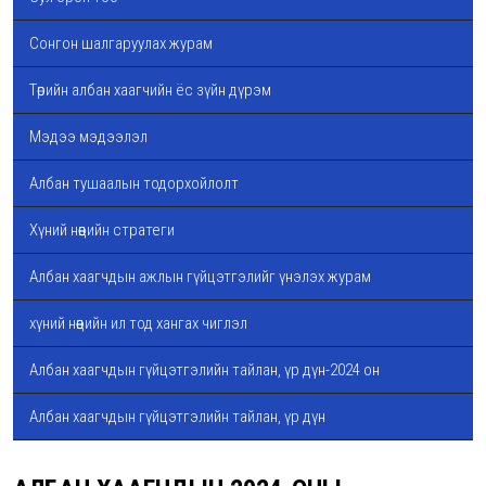
Сонгон шалгаруулах журам
Төрийн албан хаагчийн ёс зүйн дүрэм
Мэдээ мэдээлэл
Албан тушаалын тодорхойлолт
Хүний нөөцийн стратеги
Албан хаагчдын ажлын гүйцэтгэлийг үнэлэх журам
хүний нөөцийн ил тод хангах чиглэл
Албан хаагчдын гүйцэтгэлийн тайлан, үр дүн-2024 он
Албан хаагчдын гүйцэтгэлийн тайлан, үр дүн