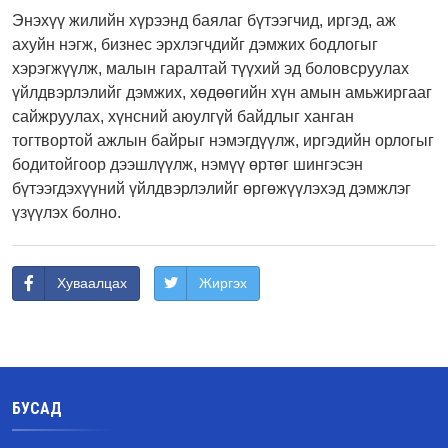
Энэхүү жилийн хүрээнд баялаг бүтээгчид, иргэд, аж
ахуйн нэгж, бизнес эрхлэгчдийг дэмжих бодлогыг
хэрэгжүүлж, малын гаралтай түүхий эд боловсруулах
үйлдвэрлэлийг дэмжих, хөдөөгийн хүн амын амьжиргааг
сайжруулах, хүнсний аюулгүй байдлыг ханган
тогтвортой ажлын байрыг нэмэгдүүлж, иргэдийн орлогыг
бодитойгоор дээшлүүлж, нэмүү өртөг шингэсэн
бүтээгдэхүүний үйлдвэрлэлийг өргөжүүлэхэд дэмжлэг
үзүүлэх болно.
Хуваалцах
Жиргэх
БУСАД