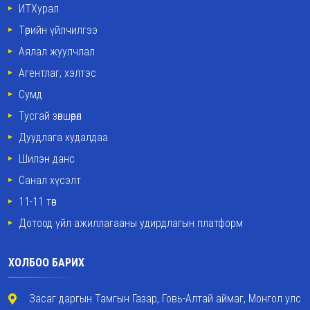
ИТХурал
Төрийн үйлчилгээ
Аялал жуулчлал
Агентлаг, хэлтэс
Сумд
Тусгай зөвшөөрөл
Дуудлага худалдаа
Шилэн данс
Санал хүсэлт
11-11 төв
Дотоод үйл ажиллагааны удирдлагын платформ
ХОЛБОО БАРИХ
Засаг даргын Тамгын Газар, Говь-Алтай аймаг, Монгол улс