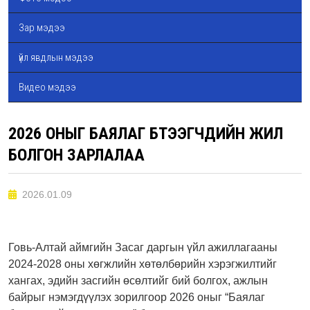
Зар мэдээ
үйл явдлын мэдээ
Видео мэдээ
2026 ОНЫГ БАЯЛАГ БҮТЭЭГЧДИЙН ЖИЛ
БОЛГОН ЗАРЛАЛАА
2026.01.09
Говь-Алтай аймгийн Засаг даргын үйл ажиллагааны
2024-2028 оны хөгжлийн хөтөлбөрийн хэрэгжилтийг
хангах, эдийн засгийн өсөлтийг бий болгох, ажлын
байрыг нэмэгдүүлэх зорилгоор 2026 оныг “Баялаг