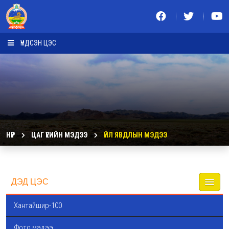
ҮНДСЭН ЦЭС
НҮҮР
ЦАГ ҮЕИЙН МЭДЭЭ
ҮЙЛ ЯВДЛЫН МЭДЭЭ
ДЭД ЦЭС
Хантайшир-100
Фото мэдээ