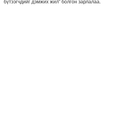
бүтээгчдийг дэмжих жил” болгон зарлалаа.