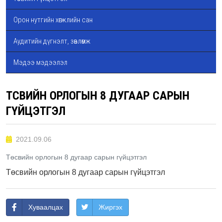
Орон нутгийн хөгжлийн сан
Аудитийн дүгнэлт, зөвлөмж
Мэдээ мэдээлэл
ТӨСВИЙН ОРЛОГЫН 8 ДУГААР САРЫН
ГҮЙЦЭТГЭЛ
2021.09.06
Төсвийн орлогын 8 дугаар сарын гүйцэтгэл
Төсвийн орлогын 8 дугаар сарын гүйцэтгэл
Хуваалцах
Жиргэх