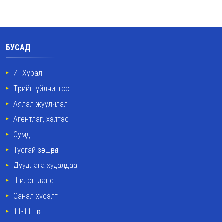
БУСАД
ИТХурал
Төрийн үйлчилгээ
Аялал жуулчлал
Агентлаг, хэлтэс
Сумд
Тусгай зөвшөөрөл
Дуудлага худалдаа
Шилэн данс
Санал хүсэлт
11-11 төв