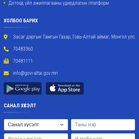
Дотоод үйл ажиллагааны удирдлагын платформ
ХОЛБОО БАРИХ
Засаг даргын Тамгын Газар, Говь-Алтай аймаг, Монгол улс
70483360
70481111
info@govi-altai.gov.mn
САНАЛ ХҮСЭЛТ