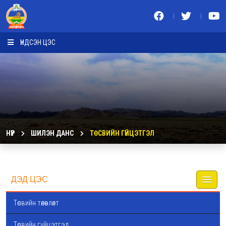
ҮНДСЭН ЦЭС
НҮҮР
ШИЛЭН ДАНС
ТӨСВИЙН ГҮЙЦЭТГЭЛ
ДЭД ЦЭС
Төсвийн төлөвлөлт
Төсвийн гүйцэтгэл