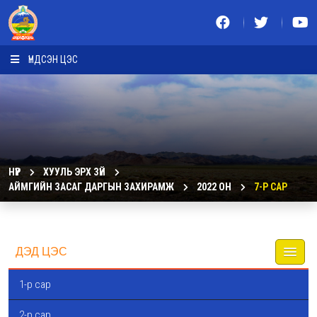
ҮНДСЭН ЦЭС
НҮҮР
ХУУЛЬ ЭРХ ЗҮЙ
АЙМГИЙН ЗАСАГ ДАРГЫН ЗАХИРАМЖ
2022 ОН
7-Р САР
ДЭД ЦЭС
1-р сар
2-р сар