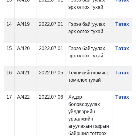
эрх олгох тухай
14
А/419
2022.07.01
Гэрээ байгуулах
Татах
эрх олгох тухай
15
А/420
2022.07.01
Гэрээ байгуулах
Татах
эрх олгох тухай
16
А/421
2022.07.05
Техникийн комисс
Татах
томилох тухай
17
А/422
2022.07.06
Хүдэр
Татах
боловсруулах
үйлдвэрийн
урвалжийн
агуулахын газрын
байршил тогтоох