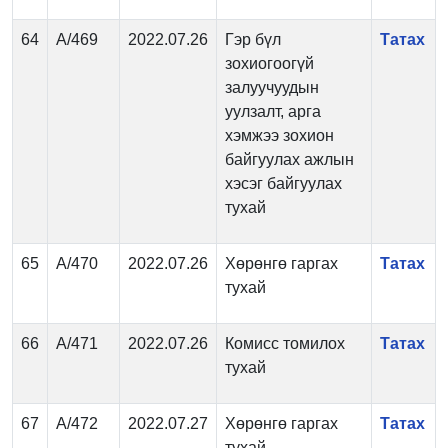
64
А/469
2022.07.26
Гэр бүл
Татах
зохиогоогүй
залуучуудын
уулзалт, арга
хэмжээ зохион
байгуулах ажлын
хэсэг байгуулах
тухай
65
А/470
2022.07.26
Хөрөнгө гаргах
Татах
тухай
66
А/471
2022.07.26
Комисс томилох
Татах
тухай
67
А/472
2022.07.27
Хөрөнгө гаргах
Татах
тухай