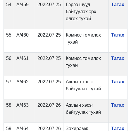
54
А/459
2022.07.25
Гэрээ шууд
Татах
байгуулах эрх
олгох тухай
55
А/460
2022.07.25
Комисс томилох
Татах
тухай
56
А/461
2022.07.25
Комисс томилох
Татах
тухай
57
А/462
2022.07.25
Ажлын хэсэг
Татах
байгуулах тухай
58
А/463
2022.07.26
Ажлын хэсэг
Татах
байгуулах тухай
59
А/464
2022.07.26
Захирамж
Татах