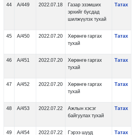
44
А/449
2022.07.18
Газар эзэмших
Татах
эрхийг бусдад
шилжүүлэх тухай
45
А/450
2022.07.20
Хөрөнгө гаргах
Татах
тухай
46
А/451
2022.07.20
Хөрөнгө гаргах
Татах
тухай
47
А/452
2022.07.20
Хөрөнгө гаргах
Татах
тухай
48
А/453
2022.07.22
Ажлын хэсэг
Татах
байгуулах тухай
49
А/454
2022.07.22
Гэрээ шууд
Татах