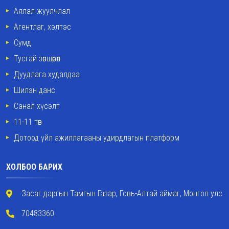
Аялал жуулчлал
Агентлаг, хэлтэс
Сумд
Тусгай зөвшөөрөл
Дуудлага худалдаа
Шилэн данс
Санал хүсэлт
11-11 төв
Дотоод үйл ажиллагааны удирдлагын платформ
ХОЛБОО БАРИХ
Засаг даргын Тамгын Газар, Говь-Алтай аймаг, Монгол улс
70483360