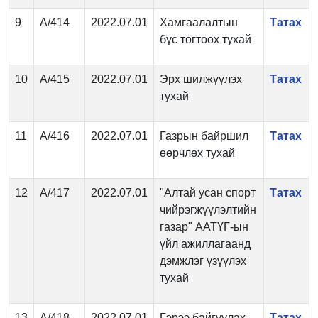
9
А/414
2022.07.01
Хамгаалалтын
Татах
бүс тогтоох тухай
10
А/415
2022.07.01
Эрх шилжүүлэх
Татах
тухай
11
А/416
2022.07.01
Газрын байршил
Татах
өөрчлөх тухай
12
А/417
2022.07.01
"Алтай усан спорт
Татах
чийрэгжүүлэлтийн
газар" ААТҮГ-ын
үйл ажиллагаанд
дэмжлэг үзүүлэх
тухай
13
А/418
2022.07.01
Гэрээ байгуулах
Татах