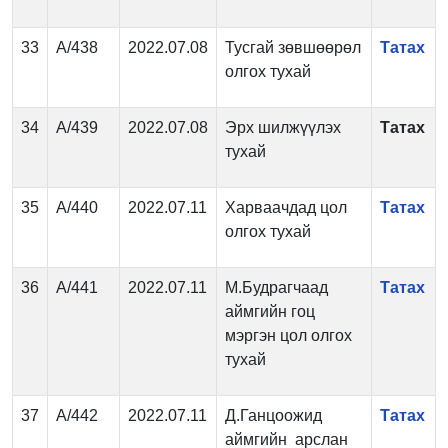
33
А/438
2022.07.08
Тусгай зөвшөөрөл
Татах
олгох тухай
34
А/439
2022.07.08
Эрх шилжүүлэх
Татах
тухай
35
А/440
2022.07.11
Харваачдад цол
Татах
олгох тухай
36
А/441
2022.07.11
М.Будрагчаад
Татах
аймгийн гоц
мэргэн цол олгох
тухай
37
А/442
2022.07.11
Д.Ганцоожид
Татах
аймгийн арслан