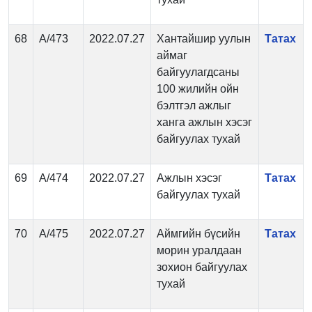
68
А/473
2022.07.27
Хантайшир уулын
Татах
аймаг
байгуулагдсаны
100 жилийн ойн
бэлтгэл ажлыг
ханга ажлын хэсэг
байгуулах тухай
69
А/474
2022.07.27
Ажлын хэсэг
Татах
байгуулах тухай
70
А/475
2022.07.27
Аймгийн бүсийн
Татах
морин уралдаан
зохион байгуулах
тухай