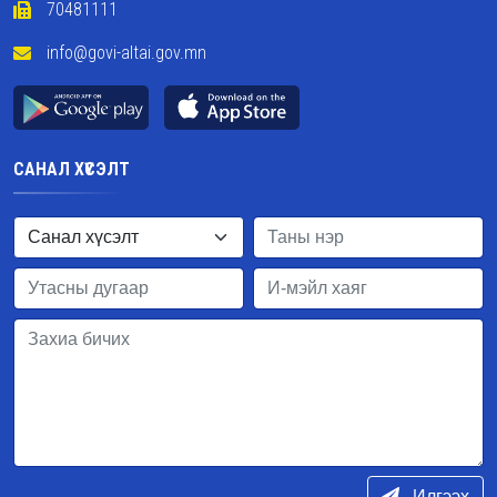
70481111
info@govi-altai.gov.mn
САНАЛ ХҮСЭЛТ
Илгээх