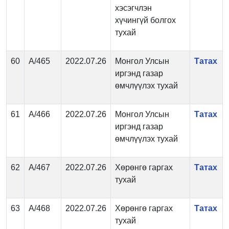
хэсэгчлэн
хүчингүй болгох
тухай
60
А/465
2022.07.26
Монгол Улсын
Татах
иргэнд газар
өмчлүүлэх тухай
61
А/466
2022.07.26
Монгол Улсын
Татах
иргэнд газар
өмчлүүлэх тухай
62
А/467
2022.07.26
Хөрөнгө гаргах
Татах
тухай
63
А/468
2022.07.26
Хөрөнгө гаргах
Татах
тухай