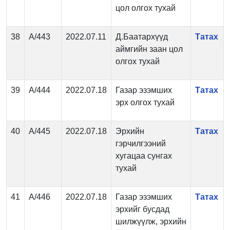
цол олгох тухай
38
А/443
2022.07.11
Д.Баатархүүд
Татах
аймгийн заан цол
олгох тухай
39
А/444
2022.07.18
Газар эзэмших
Татах
эрх олгох тухай
40
А/445
2022.07.18
Эрхийн
Татах
гэрчилгээний
хугацаа сунгах
тухай
41
А/446
2022.07.18
Газар эзэмших
Татах
эрхийг бусдад
шилжүүлж, эрхийн