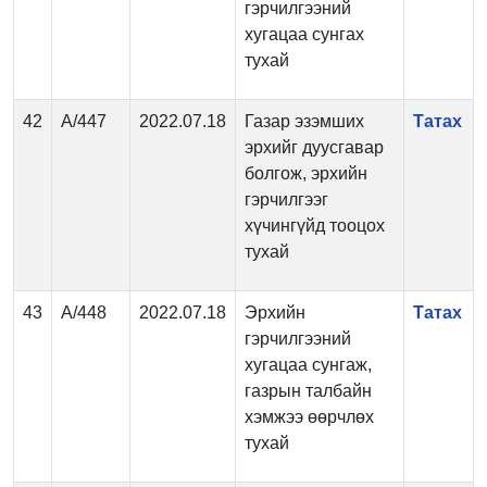
гэрчилгээний
хугацаа сунгах
тухай
42
А/447
2022.07.18
Газар эзэмших
Татах
эрхийг дуусгавар
болгож, эрхийн
гэрчилгээг
хүчингүйд тооцох
тухай
43
А/448
2022.07.18
Эрхийн
Татах
гэрчилгээний
хугацаа сунгаж,
газрын талбайн
хэмжээ өөрчлөх
тухай